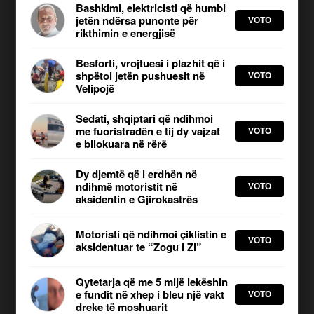
Bashkimi, elektricisti që humbi
jetën ndërsa punonte për
VOTO
Burimi:
www.europarl.europa.eu
|
rikthimin e energjisë
Përktheu dhe Përshtati:
JOQ
Besforti, vrojtuesi i plazhit që i
ALBANIA
shpëtoi jetën pushuesit në
VOTO
Velipojë
FACT CHECK:
Synimi i JOQ Albania është t’i paraqesë
Sedati, shqiptari që ndihmoi
lajmet në mënyrë të saktë dhe të drejtë. Nëse ju shikoni
me fuoristradën e tij dy vajzat
VOTO
e bllokuara në rërë
diçka që nuk shkon, jeni të lutur të na e
raportoni këtu
.
Dy djemtë që i erdhën në
ndihmë motoristit në
VOTO
JOQ Sondazh
aksidentin e Gjirokastrës
KLIKO PËR TË VOTUAR
Motoristi që ndihmoi çiklistin e
VOTO
aksidentuar te “Zogu i Zi”
Kush meriton të shpallet
“Heroi i muajit Korrik”?
Qytetarja që me 5 mijë lekëshin
e fundit në xhep i bleu një vakt
VOTO
dreke të moshuarit