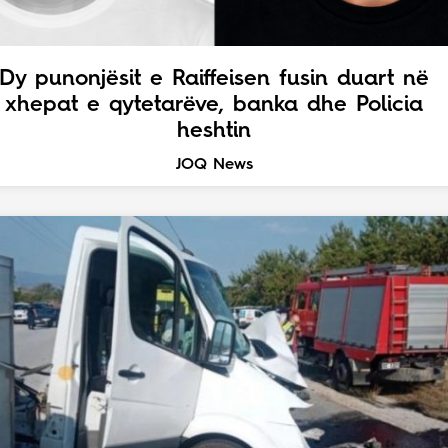
Dy punonjësit e Raiffeisen fusin duart në
xhepat e qytetarëve, banka dhe Policia
heshtin
JOQ News