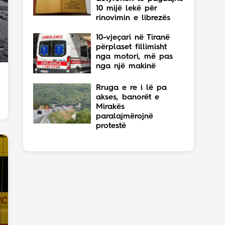
10 mijë lekë për
rinovimin e librezës
10-vjeçari në Tiranë
përplaset fillimisht
nga motori, më pas
nga një makinë
Rruga e re i lë pa
akses, banorët e
Mirakës
paralajmërojnë
protestë