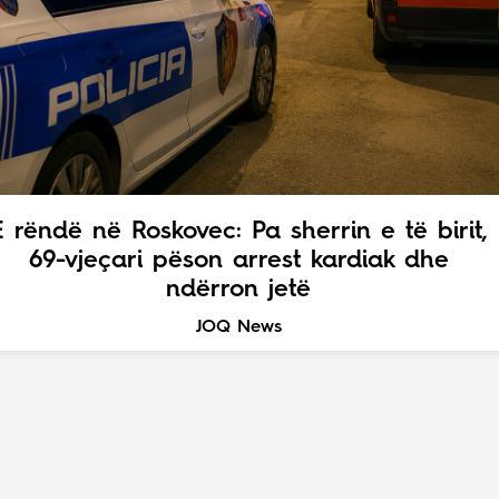
E rëndë në Roskovec: Pa sherrin e të birit,
69-vjeçari pëson arrest kardiak dhe
ndërron jetë
JOQ News