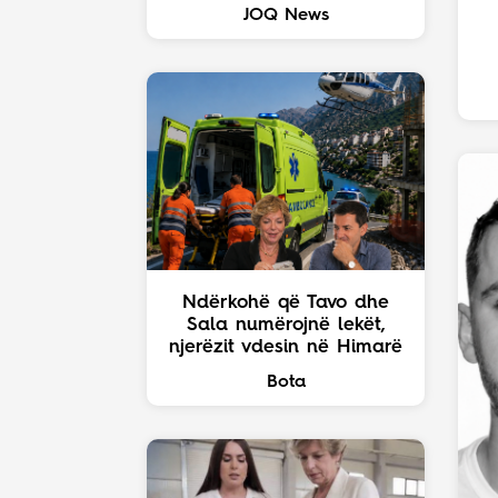
JOQ News
Ndërkohë që Tavo dhe
Sala numërojnë lekët,
njerëzit vdesin në Himarë
Bota