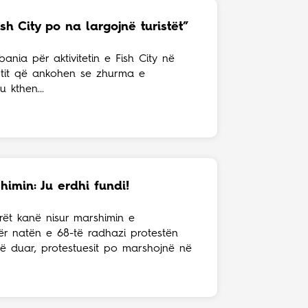
sh City po na largojnë turistët”
nia për aktivitetin e Fish City në
rtit që ankohen se zhurma e
 kthen...
himin: Ju erdhi fundi!
arët kanë nisur marshimin e
ër natën e 68-të radhazi protestën
në duar, protestuesit po marshojnë në