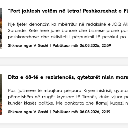
“Port jahtesh vetëm në letra! Peshkarexhat e Fi
Një tjetër denoncim ka mbërritur në redaksinë e JOQ Alba
Sarandë. Këtë herë janë banorë dhe biznese pranë po
peshkarexhave dhe aktiviteti i përpunimit të peshkut po u
Shkruar nga: V Gashi | Publikuar më: 06.08.2026, 22:59
Dita e 68-të e rezistencës, qytetarët nisin mars
Pas fjalimeve të mbajtura përpara Kryeministrisë, qytet
përnatshëm në rrugët kryesore të Tiranës, duke vijuar p
kundër klasës politike. Me pankarta dhe flamuj kuqezi 
rrugët...
Shkruar nga: V Gashi | Publikuar më: 06.08.2026, 22:19