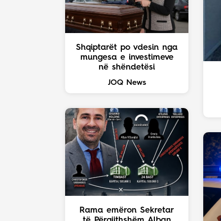
Shqiptarët po vdesin nga
mungesa e investimeve
në shëndetësi
JOQ News
Rama emëron Sekretar
të Përgjithshëm Alban