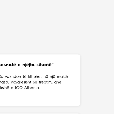
snatë e njëjta situatë”
tës vazhdon të kthehet në një makth
masa. Pavarësisht se tregtimi dhe
ksinë e JOQ Albania...