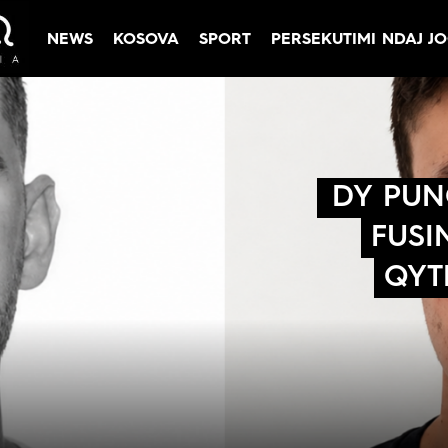
NEWS
KOSOVA
SPORT
PERSEKUTIMI NDAJ J
Rreth Nesh
Kontakt
Rreth Nesh
Marketing
Puno me ne!
Kontakt
DY PUN
Live
FUSI
QYT