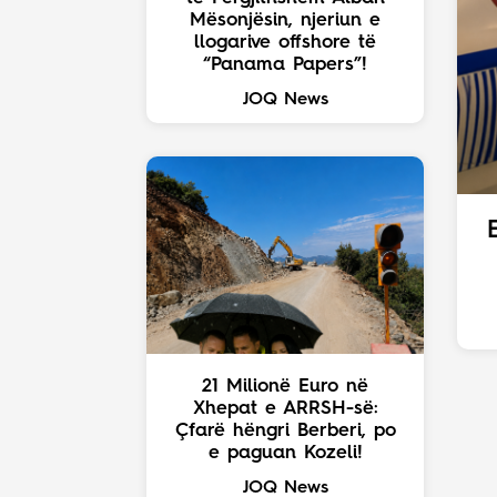
Mësonjësin, njeriun e
llogarive offshore të
“Panama Papers”!
JOQ News
21 Milionë Euro në
Xhepat e ARRSH-së:
Çfarë hëngri Berberi, po
e paguan Kozeli!
JOQ News