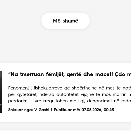
Më shumë
“Na tmerruan fëmijët, qentë dhe macet! Çdo me
Fenomeni i fishekzjarreve që shpërthejnë në mes të na
për qytetarët, ndërsa autoritetet vijojnë të mos marrin 
përdorimi i tyre rregullohen me ligj, denoncimet në reda
Shkruar nga: V Gashi | Publikuar më: 07.08.2026, 00:43