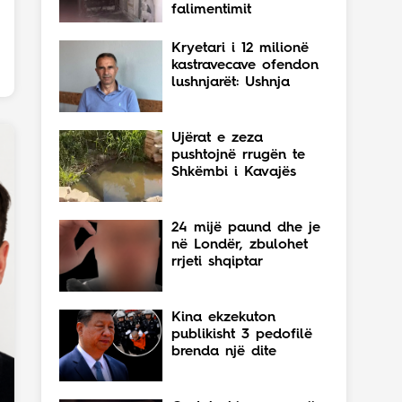
falimentimit
Kryetari i 12 milionë
kastravecave ofendon
lushnjarët: Ushnja
Ujërat e zeza
pushtojnë rrugën te
Shkëmbi i Kavajës
24 mijë paund dhe je
në Londër, zbulohet
rrjeti shqiptar
Kina ekzekuton
publikisht 3 pedofilë
brenda një dite