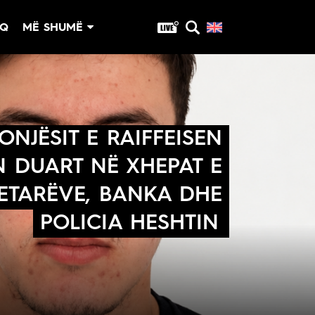
OQ
MË SHUMË
Privatësia
Politika e privatësisë
Kushtet e përdorimit
ONJËSIT E RAIFFEISEN
N DUART NË XHEPAT E
ETARËVE, BANKA DHE
POLICIA HESHTIN