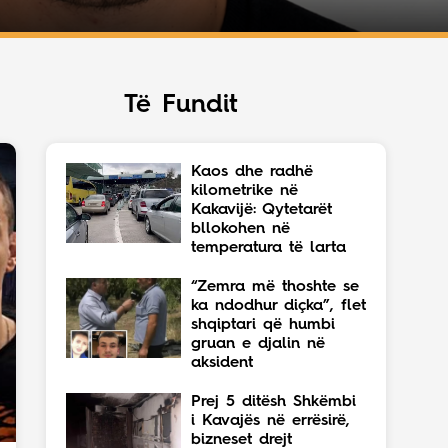
Të Fundit
Kaos dhe radhë
kilometrike në
Kakavijë: Qytetarët
bllokohen në
temperatura të larta
“Zemra më thoshte se
ka ndodhur diçka”, flet
shqiptari që humbi
gruan e djalin në
aksident
Prej 5 ditësh Shkëmbi
i Kavajës në errësirë,
bizneset drejt