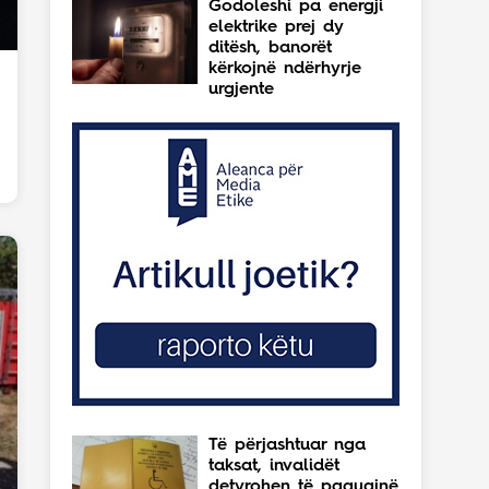
Godoleshi pa energji
elektrike prej dy
ditësh, banorët
kërkojnë ndërhyrje
urgjente
Të përjashtuar nga
taksat, invalidët
detyrohen të paguajnë