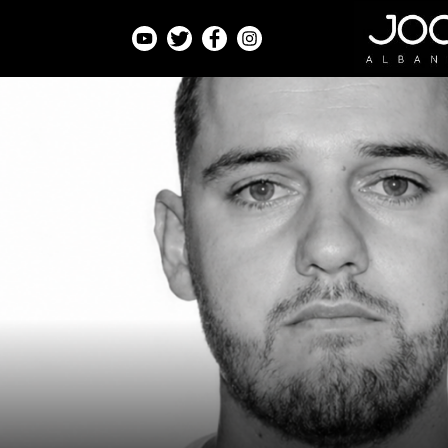
Kategoritë
Veç e Jona
Lajme
Teknologji
Bota
Argëtim
Maqedoni