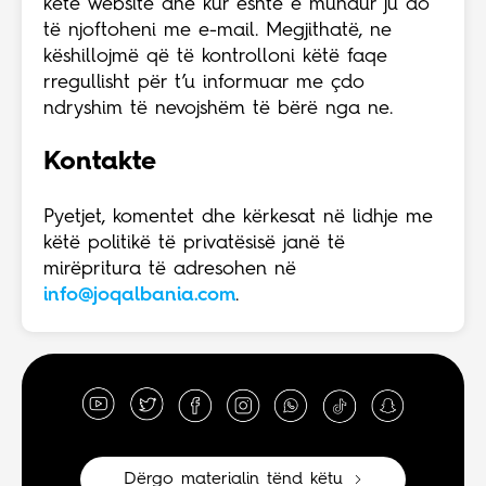
këtë website dhe kur është e mundur ju do
të njoftoheni me e-mail. Megjithatë, ne
këshillojmë që të kontrolloni këtë faqe
rregullisht për t’u informuar me çdo
ndryshim të nevojshëm të bërë nga ne.
Kontakte
Pyetjet, komentet dhe kërkesat në lidhje me
këtë politikë të privatësisë janë të
mirëpritura të adresohen në
info@joqalbania.com
.
Dërgo materialin tënd këtu