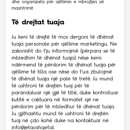
dhe organizata për qëllimin e mbrojtjes së
mashtrimit.
Të drejtat tuaja
Ju keni të drejtë të mos dergoni të dhënat
tuaja personale për qëllime marketingu. Ne
zakonisht do t'ju informojmë (përpara se të
mbledhim të dhënat tuaja) nëse kemi
ndërmend të përdorim të dhënat tuaja për
qëllime të tilla ose nëse do t'ua zbulojmë
të dhënat tuaja një pale të tretë. Ju mund
të ushtroni të drejtën tuaj për të
parandaluar një gjë të tillë, duke kontrolluar
kutitë e caktuara në formatet që ne
përdorim për të mbledhur të dhënat tuaja.
Ju gjithashtu mund të ushtroni të drejtën
tuaj në çdo kohë duke na kontaktuar në
info@jetaoshqef.al
.