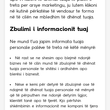
treta per arsye marketingu, ju lutem klikoni
në kutinë përkatëse të vendosur te forma
në të cilën ne mbledhim të dhënat tuaja.
Zbulimi i informacionit tuaj
Ne mund t'ua japim informata tuaja
personale palëve të treta në këtë mënyrë:
Në rast se ne shesim apo blejmë ndonjë
biznes në të cilin mund të zbulojmë të dhënat
tuaja personale te shitësi i ardhshëm apo
blerësi i biznesit.
Nëse e kemi për detyrë të zbulojmë ose të
ndajmë të dhënat tuaja personale në mënyrë
që të përputhen me ndonjë detyrim ligjor,
klientët tanë apo të tjerët. Kjo përfshin
shkëmbimin e informacionit me kompani të tjera