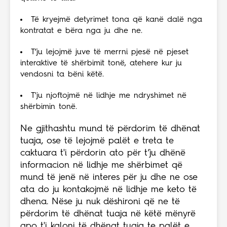
Të kryejmë detyrimet tona që kanë dalë nga
kontratat e bëra nga ju dhe ne.
T’ju lejojmë juve të merrni pjesë në pjeset
interaktive të shërbimit tonë, atehere kur ju
vendosni ta bëni këtë.
T'ju njoftojmë në lidhje me ndryshimet në
shërbimin tonë.
Ne gjithashtu mund të përdorim të dhënat
tuaja, ose të lejojmë palët e treta te
caktuara t'i përdorin ato për t’ju dhënë
informacion në lidhje me shërbimet që
mund të jenë në interes për ju dhe ne ose
ata do ju kontakojmë në lidhje me keto të
dhena. Nëse ju nuk dëshironi që ne të
përdorim të dhënat tuaja në këtë mënyrë
apo t'i kaloni të dhënat tuaja te palët e