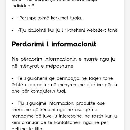
individualë.
-Pershpejtojmë kërkimet tuaja.
-T'ju dallojmë kur ju i riktheheni website-t tonë.
Perdorimi i informacionit
Ne përdorim informacionin e marrë nga ju
në mënyrat e mëposhtme:
Të sigurohemi që përmbajtja në faqen tonë
është e paraqitur në mënyrën më efektive për ju
dhe për kompjuterin tuaj.
T’ju sigurojmë informacion, produkte ose
shërbime që kërkoni nga ne ose që ne
mendojmë që juve ju interesojnë, ne rastin kur ju
keni pranuar qe të kontaktoheni nga ne për
qellime të tilla.