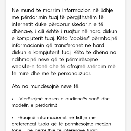
Ne mund të marrim informacion në lidhje
me përdorimin tuaj të përgjithshëm të
internetit duke përdorur skedarin e të
dhënave, i cili është i ruajtur në hard diskun
e kompjuterit tuaj. Këto "cookies" përmbajnë
informacionin që transferohet në hard
diskun e kompjuterit tuaj. Këto të dhëna na
ndihmojnë neve që të përmirësojmë
website-n tonë dhe të ofrojmë shërbim më
të mirë dhe më të personalizuar.
Ato na mundësojnë neve të:
-Vlerësojmë masen e audiencës sonë dhe
modelin e përdorimit
-Ruajmë informacionet në lidhje me
preferencat tuaja që të permiresojme median
tonë në përputhje të interesave tuaja