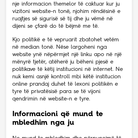
nje informacion themelor të caktuar kur ju
vizitoni website-n tonë, njohim rëndësinë e
ruajtjes së sigurisë së tij dhe ju vëmë në
dijeni se çfarë do të bëjmë me të.
Kjo politikë e të vepruarit zbatohet vetëm
në median tonë. Nëse largoheni nga
website ynë nëpërmjet një linku apo në një
mënyrë tjetër, atëherë ju bëheni pjesë e
politikave të këtij institucioni në internet. Ne
nuk kemi asnjë kontroll mbi këtë institucion
online prandaj duhet të lexoni politikën e
tyre të privatësisë para se të vijoni
qendrimin në website-n e tyre.
Informacioni që mund te
mbledhim nga ju