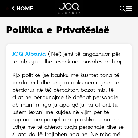
HOME
Politika e Privatësisë
JOQ Albania
("Ne") jemi të angazhuar për
të mbrojtur dhe respektuar privatësinë tuaj.
Kjo politikë (së bashku me kushtet tona të
përdorimit dhe të çdo dokumenti tjetër të
përdorur në të) përcakton bazat mbi të
cilat ne përpunojme të dhënat personale
që marrim nga ju apo që ju na ofroni. Ju
lutem lexoni me kujdes në vijim për të
kuptuar pikëpamjet dhe praktikat tona në
lidhje me të dhënat tuaja personale dhe se
si ato do të trajtohen nga ne. Ne mbajmë