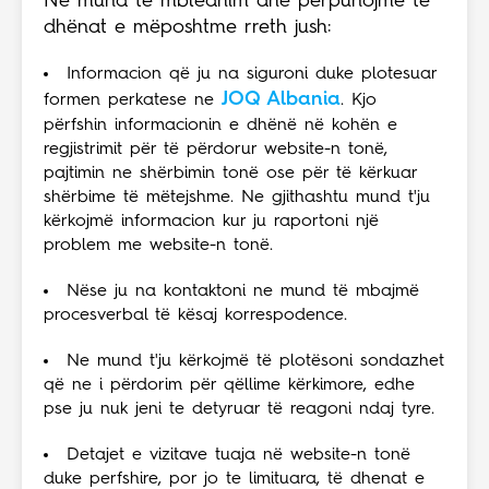
Ne mund te mbledhim dhe përpunojmë të
dhënat e mëposhtme rreth jush:
Informacion që ju na siguroni duke plotesuar
JOQ Albania
formen perkatese ne
. Kjo
përfshin informacionin e dhënë në kohën e
regjistrimit për të përdorur website-n tonë,
pajtimin ne shërbimin tonë ose për të kërkuar
shërbime të mëtejshme. Ne gjithashtu mund t'ju
kërkojmë informacion kur ju raportoni një
problem me website-n tonë.
Nëse ju na kontaktoni ne mund të mbajmë
procesverbal të kësaj korrespodence.
Ne mund t'ju kërkojmë të plotësoni sondazhet
që ne i përdorim për qëllime kërkimore, edhe
pse ju nuk jeni te detyruar të reagoni ndaj tyre.
Detajet e vizitave tuaja në website-n tonë
duke perfshire, por jo te limituara, të dhenat e