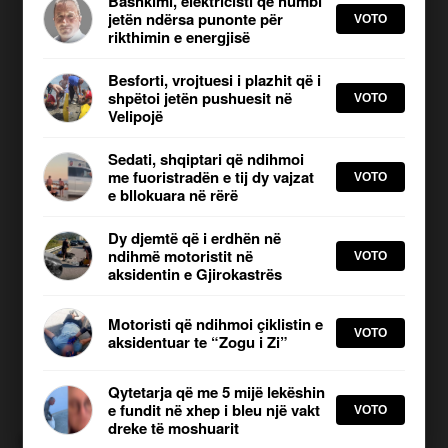
Bashkimi, elektricisti që humbi
jetën ndërsa punonte për
VOTO
rikthimin e energjisë
Besforti, vrojtuesi i plazhit që i
shpëtoi jetën pushuesit në
VOTO
Velipojë
FACT CHECK:
Synimi i JOQ Albania është t’i paraqesë
Sedati, shqiptari që ndihmoi
lajmet në mënyrë të saktë dhe të drejtë. Nëse ju shikoni
me fuoristradën e tij dy vajzat
VOTO
diçka që nuk shkon, jeni të lutur të na e
raportoni këtu
.
e bllokuara në rërë
Dy djemtë që i erdhën në
ndihmë motoristit në
VOTO
JOQ Sondazh
aksidentin e Gjirokastrës
KLIKO PËR TË VOTUAR
Motoristi që ndihmoi çiklistin e
VOTO
aksidentuar te “Zogu i Zi”
Kush meriton të shpallet
“Heroi i muajit Korrik”?
Qytetarja që me 5 mijë lekëshin
e fundit në xhep i bleu një vakt
VOTO
dreke të moshuarit