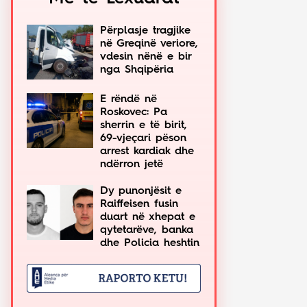
Përplasje tragjike
në Greqinë veriore,
vdesin nënë e bir
nga Shqipëria
E rëndë në
Roskovec: Pa
sherrin e të birit,
69-vjeçari pëson
arrest kardiak dhe
ndërron jetë
Dy punonjësit e
Raiffeisen fusin
duart në xhepat e
qytetarëve, banka
dhe Policia heshtin