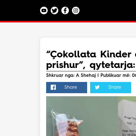
Kategoritë
Veç e Jona
Lajme
“Çokollata Kinder 
Teknologji
prishur”, qytetarja:
Bota
Argëtim
Shkruar nga: A Shehaj | Publikuar më: 06
Maqedoni
Share
Share