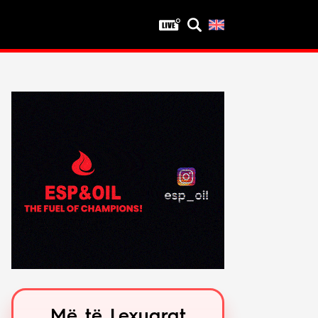
Privatësia
Politika e privatësisë
Kushtet e përdorimit
Më të Lexuarat