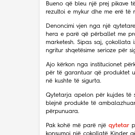
Bueno që bleu
një prej pikave t
rezultoi e mykur dhe me erë të 
Denoncimi vjen nga një qytetare 
hera e parë që përballet me prod
marketesh.
Sipas saj, çokollata 
ngritur shqetësime serioze për s
Ajo kërkon nga institucionet pë
për të garantuar që produktet u
në kushte të sigurta.
Qytetarja apelon për
kujdes të
blejnë produkte të ambalazhuara
përpunuara.
Pak kohë më parë një
qytetar
p
konsumoi një çokollatë Kinder që