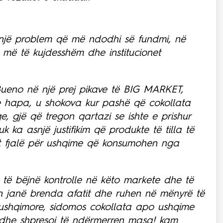
një problem që më ndodhi së fundmi, në
më të kujdesshëm dhe institucionet
Bueno në një prej pikave të BIG MARKET,
i e hapa, u shokova kur pashë që cokollata
, gjë që tregon qartazi se ishte e prishur
 ka asnjë justifikim që produkte të tilla të
et fjalë për ushqime që konsumohen nga
e të bëjnë kontrolle në këto markete dhe të
en janë brenda afatit dhe ruhen në mënyrë të
e ushqimore, sidomos cokollata apo ushqime
 dhe shpresoj të ndërmerren masa! kam