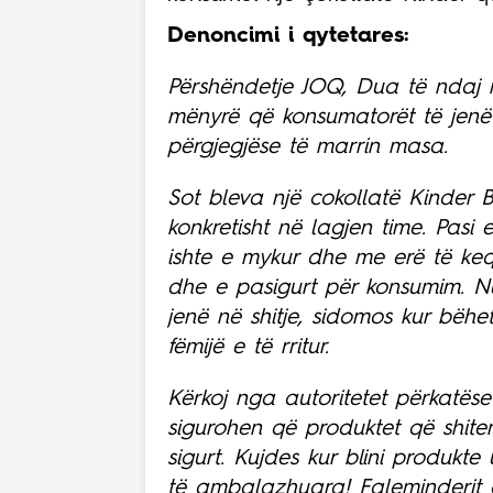
Denoncimi i qytetares:
Përshëndetje JOQ,
Dua të ndaj 
mënyrë që konsumatorët të jenë 
përgjegjëse të marrin masa.
Sot bleva një cokollatë Kinder 
konkretisht në lagjen time. Pas
ishte e mykur dhe me erë të keqe
dhe e pasigurt për konsumim. Nuk
jenë në shitje, sidomos kur bëh
fëmijë e të rritur.
Kërkoj nga autoritetet përkatës
sigurohen që produktet që shit
sigurt.
Kujdes kur blini produkt
të ambalazhuara! Faleminderit