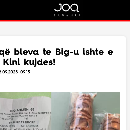
Rreth Nesh
Kontakt
Rreth Nesh
Marketing
Puno me ne!
Kontakt
që bleva te Big-u ishte e
Live
 Kini kujdes!
.09.2025, 09:13