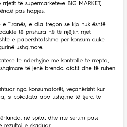
ë rrjetit të supermarketeve
BIG MARKET
,
rëndë pas hapjes.
e Tiranës, e cila tregon se kjo nuk është
ukte të prishura në të njëjtin rrjet
ishte e
papërshtatshme për konsum
duke
igurinë ushqimore.
rkatëse të ndërhyjnë me
kontrolle të rrepta
,
shqimore të jenë brenda afatit dhe të ruhen
 shtuar nga konsumatorët
, veçanërisht kur
, si cokollata apo ushqime të tjera të
ërfundoi në spital dhe me serum pasi
 rezultoi e skaduar.