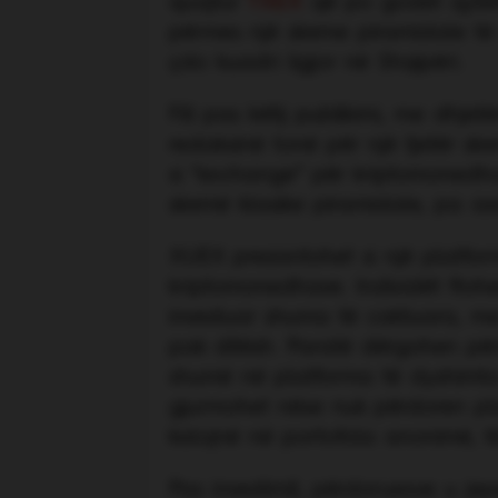
quajtur
TXEX
që po godet qyteta
përmes një skeme piramidale të 
çdo kuadri ligjor në Shqipëri.
Fill pas këtij publikimi, me dhje
redaksinë tonë për një tjetër s
si “exchange” për kriptomonedha
skemë klasike piramidale, pa asn
XUEX prezantohet si një platfor
kriptomonedhave. Individët ftoh
investuar shuma të caktuara, me
pak ditësh. Paratë dërgohen pë
shumë në platforma të dyshimta 
gjurmohet nëse nuk përdoren pla
kalojnë në portofola anonimë, të
Pas investimit, përdoruesve u je