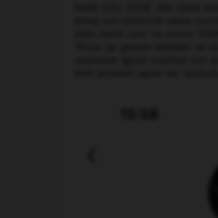
kishte futur 1000€ dhe kishte k
behej nuk ekzistonte sepse para
italia kishte cuar ne shume 7000€
Thone qe gjasme terhiqen ne ban
automate ligjore cryptosh por k
bere problem sepse vec qarkull