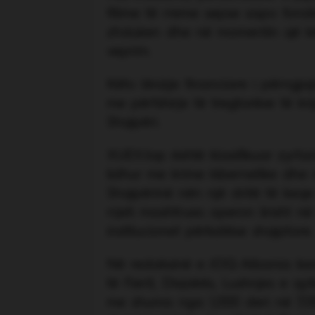
fitime të rreme sepse sapo fonde
zhduken dhe në momentin që kër
veprim.
Këto lëvizje financiare i përngja
me përfshirje të tregtarëve të kr
Shqipëri.
XUEX.top është klasifikuar zyrtar
lidhur me krime kibernetike dhe
Shqipërinë nën një dritë të keq
rrjeti mashtrues operon lirisht 
institucionet përkatëse shqiptare.
Në redaksinë e JOQ Albania kan
të Fierit, Divjakës, Lushnjes e q
me shuma nga 1,000 deri në 7,