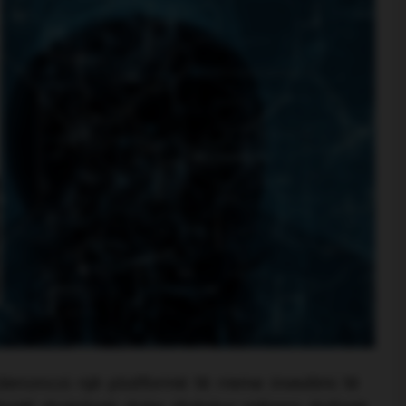
noncoi një platformë të rreme investimi të