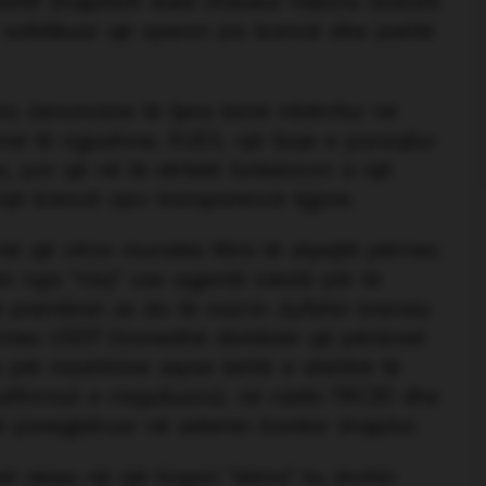
rët shqiptarë duke zhdukur miliona dollarë
sofistikuar që operon pa licencë dhe jashtë
tëra denoncime të tjera kanë mbërritur në
kemë të ngjashme, XUEX, një faqe e paraqitur
, por që në të vërtetë funksionon si një
jë licencë apo transparencë ligjore.
më që ofron mundësi fitimi të shpejtë përmes
en nga “miq” ose agjentë lokalë për të
 premtimin se do të marrin dyfishin brenda
rmes USDT (monedhë dixhitale që përdoret
për mashtrime sepse është e vështirë të
tformat e rregulluara), në rrjetin TRC20 dhe
 paregjistruar në sistemin bankar shqiptar.
pet akses në një llogari "demo" ku shohin