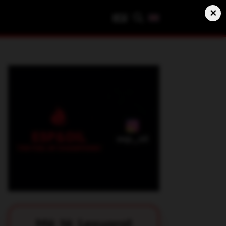
×
Privatësia
Politika e privatësisë
Kushtet e përdorimit
Më të Lexuarat