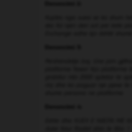
Denoncimi 2:
Kujdes nga xuexi se ka shum her
ska fol njeri deri sot per kete 
Exchange edhe kjo është shumë 
Denoncimi 3:
Pershendetje Joq, Une jam gjith
platforme Texex! Kjo platforme t
grabitur mbi 2000 qytetar te qyt
rinj dhe ka paguar nje pjese te 
shume persona ne platforme.
Denoncimi 4:
Eshte dhe XUEX E NJEJTA ME KET
duke folur Rastet ishin te tilla: