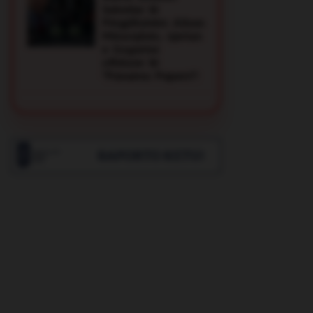
Sekretar të
Përgjithshëm Alban
Mësonjësin, njeriun
e llogarive
offshore të
"Panama Papers"!