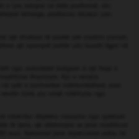
t e tyre kalojnë në këtë platformë, ato
kojnë tërheqje, platforma bllokon çdo
jnë një strukture të pastër për pastrim parash,
iptove që operojnë jashtë çdo kuadri ligjor në
isht nga autoritetet bullgare si një faqe e
 mashtrime financiare. Kjo e vendos
e në sytë e partnerëve ndërkombëtarë, pasi
në vendin tonë, pa asnjë ndërhyrje nga
ë mbërritur dhjetëra mesazhe nga qytetarë
ytete të tjera, që dëshmojnë se janë mashtruar
000 euro. Reklamat janë shpërndarë edhe në