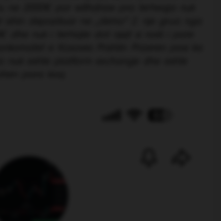
alu ne 2000€ por withdraw pra terheqja nuk
t ishin depozituar ne „demo“ 2. nje grua nga
 dhe nuk i terhiqte dot njejt si rasti i pare
komatet e Kosoves Prishtin Prizeren pasi ka
jo nuk eshte platform exchange dhe eshte
ohen para kaq.