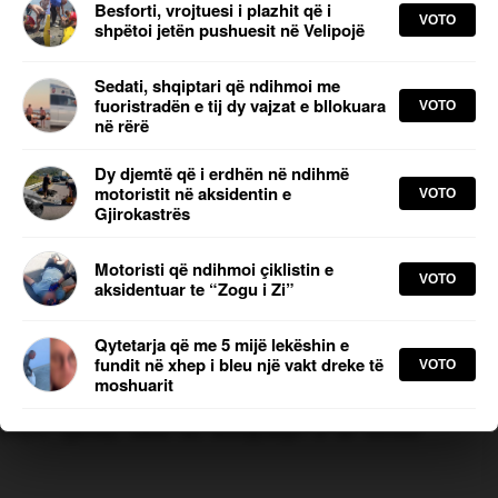
Besforti, vrojtuesi i plazhit që i
 leket e per muaj te premtojne dyfishin e
VOTO
shpëtoi jetën pushuesit në Velipojë
 dhe Gronk per keto mashtrimet miliona
shum se 10 persona kane futur leket e
Sedati, shqiptari që ndihmoi me
nga miq. Une jo skam investu, e quaj te
fuoristradën e tij dy vajzat e bllokuara
VOTO
në rërë
qe investoj, nese njihni ne Fier apo Divjake
Leket i marin e fusin me kripto. Nga banka ne
Dy djemtë që i erdhën në ndihmë
verse. Ne divjak e vune neper dyqane
motoristit në aksidentin e
VOTO
Gjirokastrës
tin. E kan lene ne harrese. Neper dyqanet
te investosh merr bonus 250 euro per cdo
Motoristi që ndihmoi çiklistin e
ush qe eshte brenda ne platforme, gjeneron
VOTO
aksidentuar te “Zogu i Zi”
jistrohesh e depoziton 1000€, edhe ne kete
legram ku flasin, une nuk hyra sepse e shikoj
Qytetarja që me 5 mijë lekëshin e
fundit në xhep i bleu një vakt dreke të
VOTO
hot qe te thone ja nga 1000 kam vajt 3 e
moshuarit
e madhe Po, keto thone fut 1000 euro e mer
shum njerez, desi sa kolapsojn e te fundit