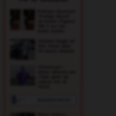
Pushuesi denoncon
"Prestige Resort"
në Golem: Pagova
1180 £ por ika,
kishte insekte
Aksident tragjik në
Itali: Humb jetën
33-vjeçari shqiptar
Influencuesi i
njohur qëllohet për
v*ekje gjatë një
videoje live në
TikTok
Rama emëron