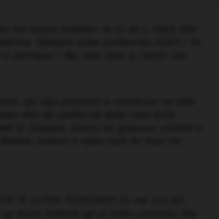
e me shume investitor se ky qe u mbyll dhe
platforme. Shikojeni edhe platformen XUEX / XU
e perhapur i fiku robt duke ju marre Lek.
ashtu nje nga personat e mashtruar ne kete
exex dhe nje platforme tjeter xuex kane
etit te Divjakes. Skema ka groposur antaret e
fitimeve antaret e vjeter kush ka futur me
E TE LUTEM POSTOJE!!!!! Se me doli fyti
 1. nje burre mekanik qe ja kishin prezantu dhe