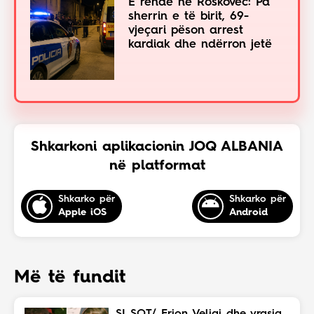
E rëndë në Roskovec: Pa
sherrin e të birit, 69-
vjeçari pëson arrest
kardiak dhe ndërron jetë
Shkarkoni aplikacionin JOQ ALBANIA
në platformat
Shkarko për
Shkarko për
Apple iOS
Android
Më të fundit
SI SOT/ Erion Veliaj dhe vrasja