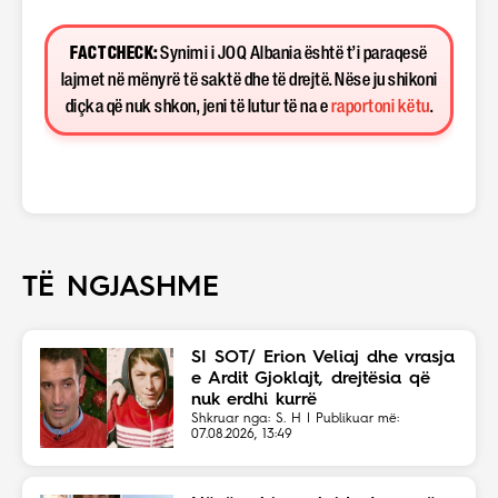
FACT CHECK:
Synimi i JOQ Albania është t’i paraqesë
lajmet në mënyrë të saktë dhe të drejtë. Nëse ju shikoni
diçka që nuk shkon, jeni të lutur të na e
raportoni këtu
.
TË NGJASHME
SI SOT/ Erion Veliaj dhe vrasja
e Ardit Gjoklajt, drejtësia që
nuk erdhi kurrë
Shkruar nga: S. H | Publikuar më:
07.08.2026, 13:49