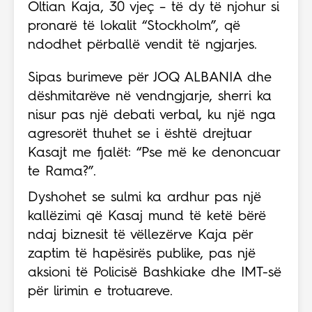
Oltian Kaja
, 30 vjeç – të dy të njohur si
pronarë të lokalit “Stockholm”, që
ndodhet përballë vendit të ngjarjes.
Sipas burimeve për JOQ ALBANIA dhe
dëshmitarëve në vendngjarje, sherri ka
nisur pas një debati verbal, ku një nga
agresorët thuhet se i është drejtuar
Kasajt me fjalët:
“Pse më ke denoncuar
te Rama?”
.
Dyshohet se sulmi ka ardhur pas një
kallëzimi që Kasaj mund të ketë bërë
ndaj biznesit të vëllezërve Kaja për
zaptim të hapësirës publike, pas një
aksioni të Policisë Bashkiake dhe IMT-së
për lirimin e trotuareve.