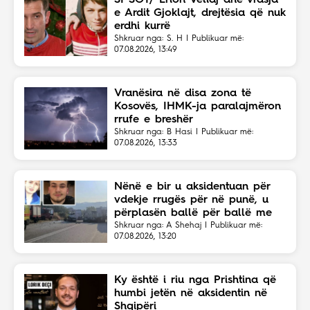
e Ardit Gjoklajt, drejtësia që nuk
erdhi kurrë
Shkruar nga: S. H | Publikuar më:
07.08.2026, 13:49
Vranësira në disa zona të
Kosovës, IHMK-ja paralajmëron
rrufe e breshër
Shkruar nga: B Hasi | Publikuar më:
07.08.2026, 13:33
Nënë e bir u aksidentuan për
vdekje rrugës për në punë, u
përplasën ballë për ballë me
një kamion
Shkruar nga: A Shehaj | Publikuar më:
07.08.2026, 13:20
Ky është i riu nga Prishtina që
humbi jetën në aksidentin në
Shqipëri