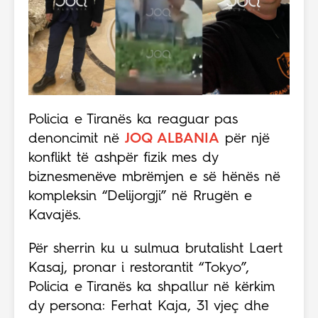
Policia e Tiranës ka reaguar pas
denoncimit në
JOQ ALBANIA
për një
konflikt të ashpër fizik mes dy
biznesmenëve mbrëmjen e së hënës në
kompleksin “Delijorgji” në Rrugën e
Kavajës.
Për sherrin ku u sulmua brutalisht Laert
Kasaj, pronar i restorantit “Tokyo”,
Policia e Tiranës ka shpallur në kërkim
dy persona:
Ferhat Kaja
, 31 vjeç dhe