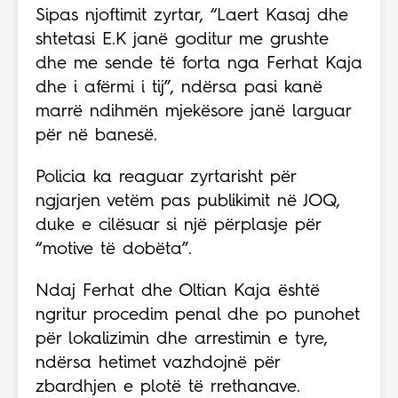
Sipas njoftimit zyrtar, “Laert Kasaj dhe
shtetasi E.K janë goditur me grushte
dhe me sende të forta nga Ferhat Kaja
dhe i afërmi i tij”, ndërsa pasi kanë
marrë ndihmën mjekësore janë larguar
për në banesë.
Policia ka reaguar zyrtarisht për
ngjarjen vetëm pas publikimit në JOQ,
duke e cilësuar si një përplasje për
“motive të dobëta”.
Ndaj Ferhat dhe Oltian Kaja është
ngritur procedim penal dhe po punohet
për lokalizimin dhe arrestimin e tyre,
ndërsa hetimet vazhdojnë për
zbardhjen e plotë të rrethanave.