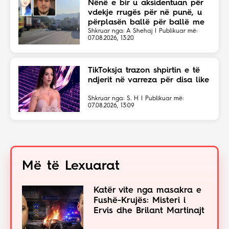
Nënë e bir u aksidentuan për
vdekje rrugës për në punë, u
përplasën ballë për ballë me
një kamion
Shkruar nga: A Shehaj | Publikuar më:
07.08.2026, 13:20
TikToksja trazon shpirtin e të
ndjerit në varreza për disa like
Shkruar nga: S. H | Publikuar më:
07.08.2026, 13:09
Më të Lexuarat
Katër vite nga masakra e
Fushë-Krujës: Misteri i
Ervis dhe Brilant Martinajt