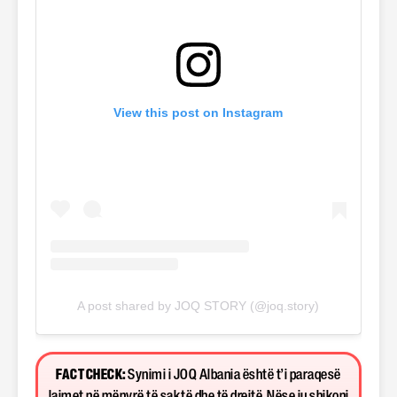
View this post on Instagram
A post shared by JOQ STORY (@joq.story)
FACT CHECK:
Synimi i JOQ Albania është t’i paraqesë
lajmet në mënyrë të saktë dhe të drejtë. Nëse ju shikoni