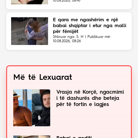
10.08.2026, 08:47
E qara me ngashërim e një
babai shqiptar i etur nga malli
për fëmijët
Shkruar nga: S. H | Publikuar më:
10.08.2026, 08:26
Më të Lexuarat
Vrasja në Korçë, ngacmimi
i të dashurës dhe beteja
për të fortin e lagjes