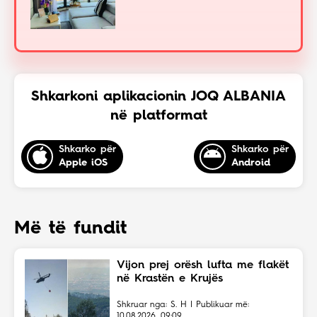
Shkarkoni aplikacionin JOQ ALBANIA
në platformat
Shkarko për
Shkarko për
Apple iOS
Android
Më të fundit
Vijon prej orësh lufta me flakët
në Krastën e Krujës
Shkruar nga: S. H | Publikuar më:
10.08.2026, 09:09