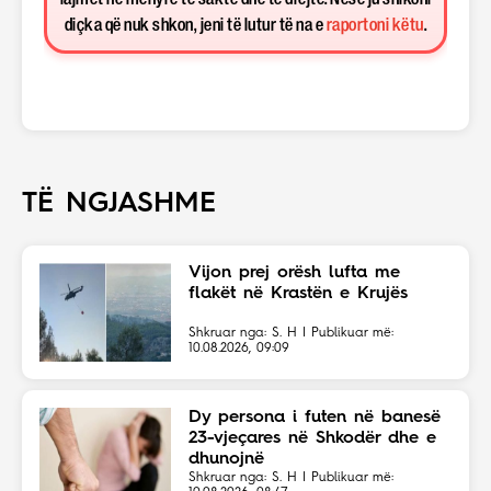
diçka që nuk shkon, jeni të lutur të na e
raportoni këtu
.
TË NGJASHME
Vijon prej orësh lufta me
flakët në Krastën e Krujës
Shkruar nga: S. H | Publikuar më:
10.08.2026, 09:09
Dy persona i futen në banesë
23-vjeçares në Shkodër dhe e
dhunojnë
Shkruar nga: S. H | Publikuar më: