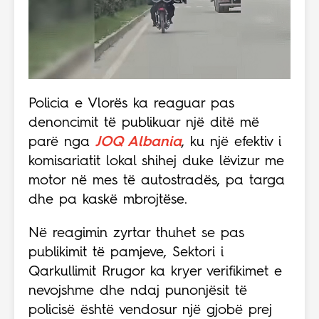
Policia e Vlorës ka reaguar pas
denoncimit të publikuar një ditë më
parë nga
JOQ Albania
, ku një efektiv i
komisariatit lokal shihej duke lëvizur me
motor në mes të autostradës, pa targa
dhe pa kaskë mbrojtëse.
Në reagimin zyrtar thuhet se pas
publikimit të pamjeve, Sektori i
Qarkullimit Rrugor ka kryer verifikimet e
nevojshme dhe ndaj punonjësit të
policisë është vendosur një gjobë prej