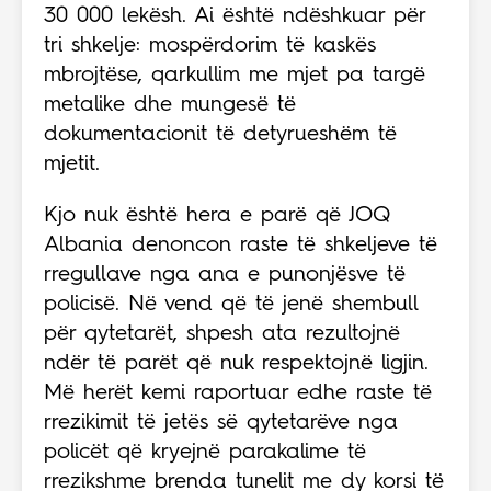
30 000 lekësh. Ai është ndëshkuar për
tri shkelje: mospërdorim të kaskës
mbrojtëse, qarkullim me mjet pa targë
metalike dhe mungesë të
dokumentacionit të detyrueshëm të
mjetit.
Kjo nuk është hera e parë që JOQ
Albania denoncon raste të shkeljeve të
rregullave nga ana e punonjësve të
policisë. Në vend që të jenë shembull
për qytetarët, shpesh ata rezultojnë
ndër të parët që nuk respektojnë ligjin.
Më herët kemi raportuar edhe raste të
rrezikimit të jetës së qytetarëve nga
policët që kryejnë parakalime të
rrezikshme brenda tunelit me dy korsi të