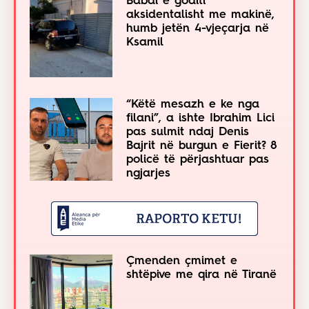
Babai e goditi
aksidentalisht me makinë,
humb jetën 4-vjeçarja në
Ksamil
“Këtë mesazh e ke nga
filani”, a ishte Ibrahim Lici
pas sulmit ndaj Denis
Bajrit në burgun e Fierit? 8
policë të përjashtuar pas
ngjarjes
Çmenden çmimet e
shtëpive me qira në Tiranë