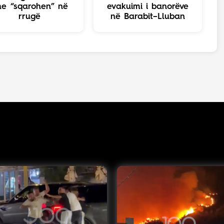
he “sqarohen” në
evakuimi i banorëve
rrugë
në Barabit–Lluban