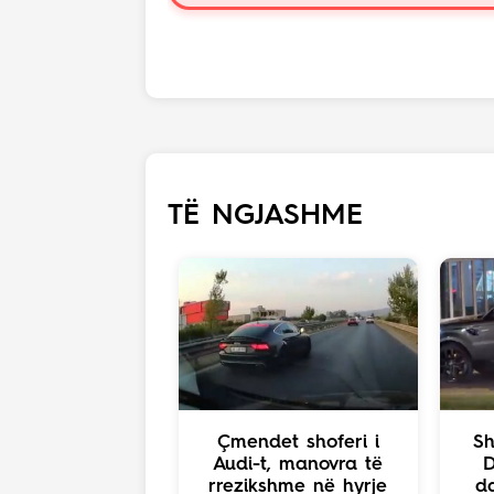
TË NGJASHME
Çmendet shoferi i
Sh
Audi-t, manovra të
D
rrezikshme në hyrje
d