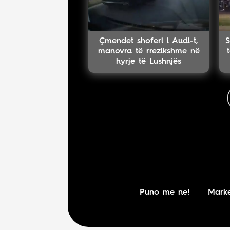
Çmendet shoferi i Audi-t,
S
manovra të rrezikshme në
hyrje të Lushnjës
Puno me ne!
Marke