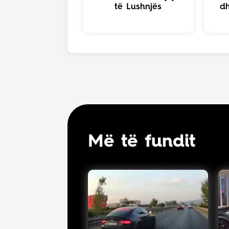
të Lushnjës
d
Më të fundit