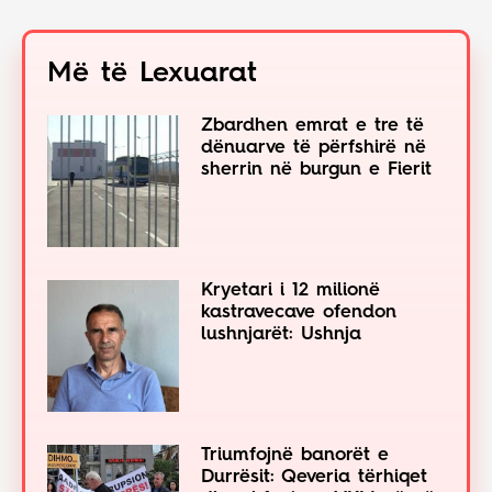
Më të Lexuarat
Zbardhen emrat e tre të
dënuarve të përfshirë në
sherrin në burgun e Fierit
Kryetari i 12 milionë
kastravecave ofendon
lushnjarët: Ushnja
Triumfojnë banorët e
Durrësit: Qeveria tërhiqet