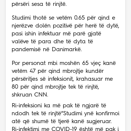
përsëri sesa të rinjtë.
Studimi thotë se vetëm 0.65 për qind e
njerëzve dolën pozitivë për herë të dytë,
pasi ishin infektuar më parë gjatë
valëve të para dhe të dyta të
pandemisë në Danimarkë.
Por personat mbi moshën 65 vjeç kanë
vetëm 47 për qind mbrojtje kundër
përsëritjes së infeksionit, krahasuar me
80 për qind mbrojtje tek të rinjtë,
shkruan CNN.
Ri-infeksioni ka më pak të ngjarë të
ndodh tek të rinjtë“Studimi ynë konfirmoi
atë që shumë të tjerë kanë sugjeruar.
Ri-infektimi me COVID-19 është më pak i