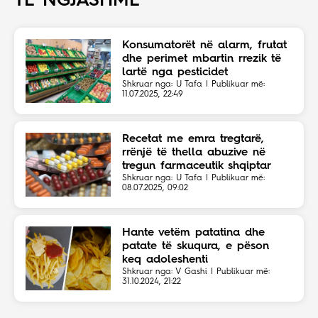
TË NGJASHME
Konsumatorët në alarm, frutat
dhe perimet mbartin rrezik të
lartë nga pesticidet
Shkruar nga: U Tafa | Publikuar më:
11.07.2025, 22:49
Recetat me emra tregtarë,
rrënjë të thella abuzive në
tregun farmaceutik shqiptar
Shkruar nga: U Tafa | Publikuar më:
08.07.2025, 09:02
Hante vetëm patatina dhe
patate të skuqura, e pëson
keq adoleshenti
Shkruar nga: V Gashi | Publikuar më:
31.10.2024, 21:22