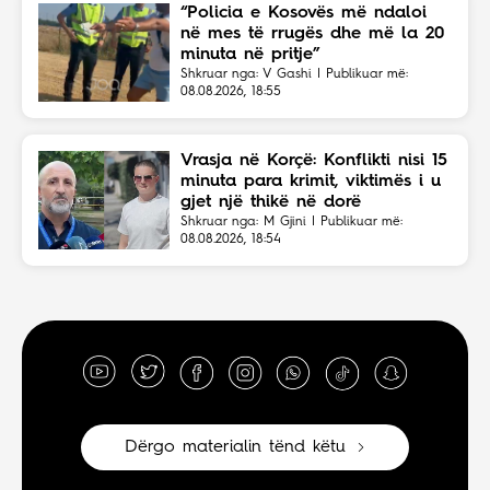
“Policia e Kosovës më ndaloi
në mes të rrugës dhe më la 20
minuta në pritje”
Shkruar nga: V Gashi | Publikuar më:
08.08.2026, 18:55
Vrasja në Korçë: Konflikti nisi 15
minuta para krimit, viktimës i u
gjet një thikë në dorë
Shkruar nga: M Gjini | Publikuar më:
08.08.2026, 18:54
Dërgo materialin tënd këtu