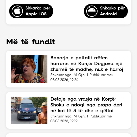
Shkarko për
Shkarko për
Apple iOS
Android
Më të fundit
Banorja e pallatit rrëfen
horrorin në Korçë: Dëgjova një
zhurmë të madhe, nuk e harroj
atë skenë
Shkruar nga: M Gjini | Publikuar më:
08.08.2026, 19:24
Detaje nga vrasja në Korçë:
Shoku e ndoqi nga prapa deri
në kat të 3-të dhe e qëlloi
Shkruar nga: M Gjini | Publikuar më:
08.08.2026, 19:19