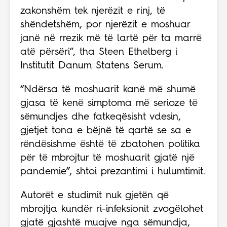
zakonshëm tek njerëzit e rinj, të
shëndetshëm, por njerëzit e moshuar
janë në rrezik më të lartë për ta marrë
atë përsëri”, tha Steen Ethelberg i
Institutit Danum Statens Serum.
“Ndërsa të moshuarit kanë më shumë
gjasa të kenë simptoma më serioze të
sëmundjes dhe fatkeqësisht vdesin,
gjetjet tona e bëjnë të qartë se sa e
rëndësishme është të zbatohen politika
për të mbrojtur të moshuarit gjatë një
pandemie”, shtoi prezantimi i hulumtimit.
Autorët e studimit nuk gjetën që
mbrojtja kundër ri-infeksionit zvogëlohet
gjatë gjashtë muajve nga sëmundja,