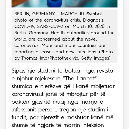
BERLIN, GERMANY – MARCH 10 :Symbol
photo of the coronavirus crisis. Diagnosis.
COVID-19, SARS-CoV-2 on March 10, 2020 in
Berlin, Germany. Health authorities around the
world are concerned about the novel
coronavirus. More and more countries are
reporting diseases and new infections. (Photo
by Thomas Imo/Photothek via Getty Images)
Sipas një studimi të botuar nga revista
e njohur mjekësore “The Lancet”
shumica e njerëzve që i kanë mbijetuar
koronavirusit janë të mbrojtur për të
paktën gjashtë muaj nga marrja e
infeksionit përsëri, tregon një studim i
fundit, por njerëzit e moshuar kanë më
shumë të ngjarë të marrin infeksion