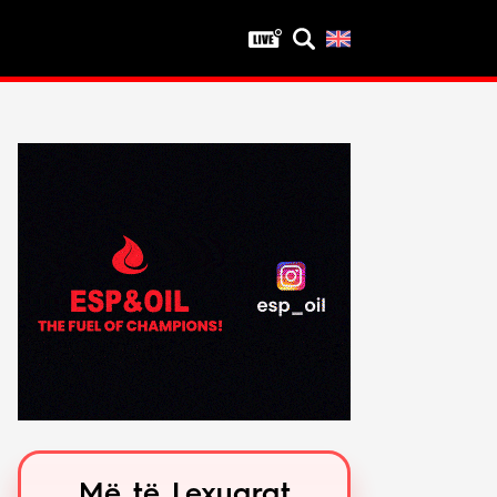
Privatësia
Politika e privatësisë
Kushtet e përdorimit
Më të Lexuarat