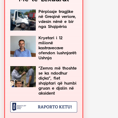
Përplasje tragjike
në Greqinë veriore,
vdesin nënë e bir
nga Shqipëria
Kryetari i 12
milionë
kastravecave
ofendon lushnjarët:
Ushnja
“Zemra më thoshte
se ka ndodhur
diçka”, flet
shqiptari që humbi
gruan e djalin në
aksident