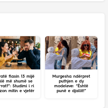
atë flasin 13 mijë
Murgesha ndërpret
jalë më shumë se
puthjen e dy
rat?”: Studimi i ri
modeleve: “Është
zon mitin e vjetër
punë e djallit!”