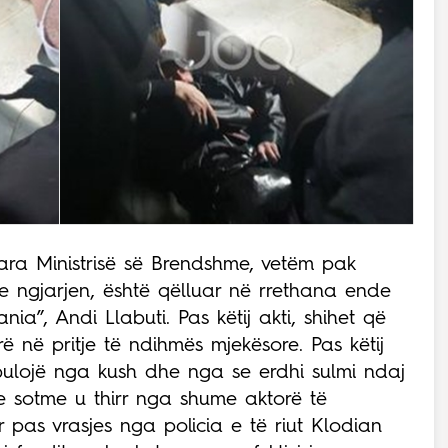
ara Ministrisë së Brendshme, vetëm pak
 ngjarjen, është qëlluar në rrethana ende
ia”, Andi Llabuti. Pas këtij akti, shihet që
irë në pritje të ndihmës mjekësore. Pas këtij
zbulojë nga kush dhe nga se erdhi sulmi ndaj
 e sotme u thirr nga shume aktorë të
ar pas vrasjes nga policia e të riut Klodian