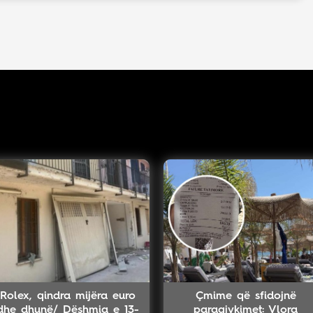
Rolex, qindra mijëra euro
Çmime që sfidojnë
dhe dhunë/ Dëshmia e 13-
paragjykimet: Vlora