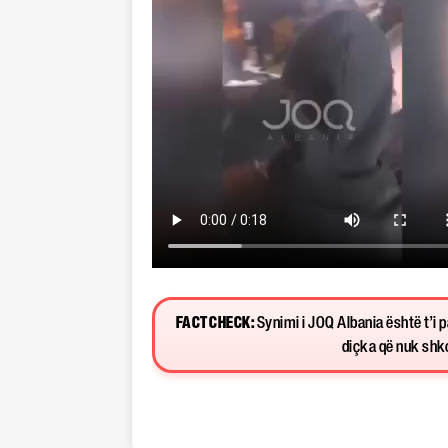
FACT CHECK:
Synimi i JOQ Albania është t’i 
diçka që nuk shkon