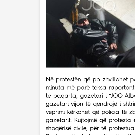
Në protestën që po zhvillohet p
minuta më parë teksa raportonte
të paqarta, gazetari i “JOQ Alban
gazetari vijon të qëndrojë i shtr
veprimi kërkohet që policia të 
gazetarit. Kujtojmë që protesta
shoqërisë civile, për të protestu