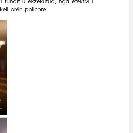
 fundit u ekzekutua, nga efektivi i
eli orën policore.