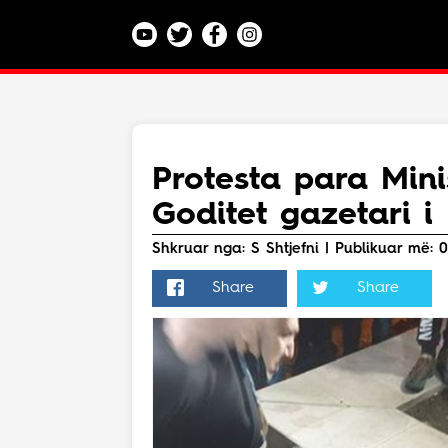
Kategoritë
Veç e Jona
Lajme
Protesta para Mini
Teknologji
Goditet gazetari i
Bota
Argëtim
Shkruar nga: S Shtjefni | Publikuar më: 09.
Maqedoni
Share
Share