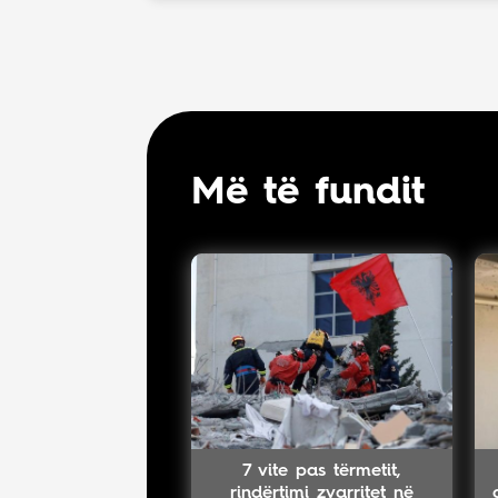
Më të fundit
7 vite pas tërmetit,
rindërtimi zvarritet në