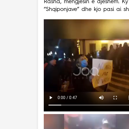
Rasha, mëngjesin e djeshëm. Ky i
“Shqiponjave” dhe kjo pasi ai shk