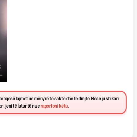
paraqesë lajmet në mënyrë të saktë dhe të drejtë. Nëse ju shikoni
, jeni të lutur të na e
raportoni këtu
.