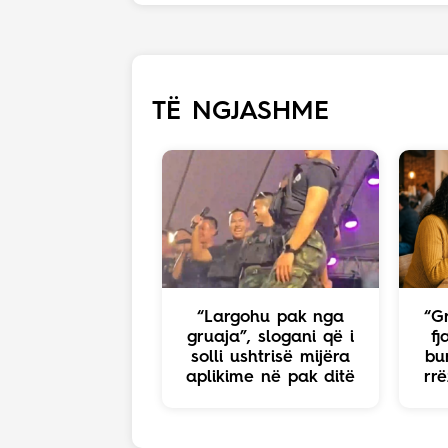
TË NGJASHME
“Largohu pak nga
“Gr
gruaja”, slogani që i
f
solli ushtrisë mijëra
bur
aplikime në pak ditë
rrë