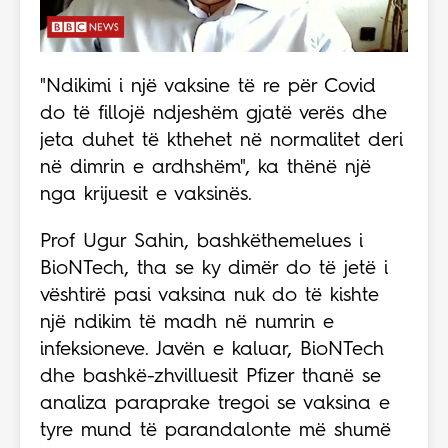
"Ndikimi i një vaksine të re për Covid
do të fillojë ndjeshëm gjatë verës dhe
jeta duhet të kthehet në normalitet deri
në dimrin e ardhshëm", ka thënë një
nga krijuesit e vaksinës.
Prof Ugur Sahin, bashkëthemelues i
BioNTech, tha se ky dimër do të jetë i
vështirë pasi vaksina nuk do të kishte
një ndikim të madh në numrin e
infeksioneve.
Javën e kaluar, BioNTech
dhe bashkë-zhvilluesit Pfizer thanë se
analiza paraprake tregoi se vaksina e
tyre mund të parandalonte më shumë