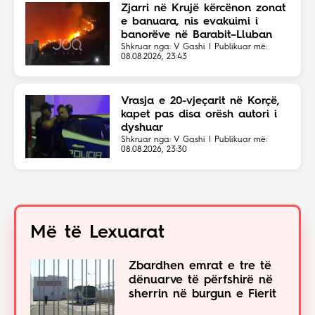
Zjarri në Krujë kërcënon zonat
e banuara, nis evakuimi i
banorëve në Barabit–Lluban
Shkruar nga: V Gashi | Publikuar më:
08.08.2026, 23:43
Vrasja e 20-vjeçarit në Korçë,
kapet pas disa orësh autori i
dyshuar
Shkruar nga: V Gashi | Publikuar më:
08.08.2026, 23:30
Më të Lexuarat
Zbardhen emrat e tre të
dënuarve të përfshirë në
sherrin në burgun e Fierit