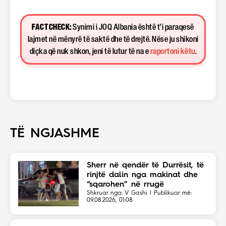
FACT CHECK:
Synimi i JOQ Albania është t’i paraqesë
lajmet në mënyrë të saktë dhe të drejtë. Nëse ju shikoni
diçka që nuk shkon, jeni të lutur të na e
raportoni këtu
.
TË NGJASHME
Sherr në qendër të Durrësit, të
rinjtë dalin nga makinat dhe
“sqarohen” në rrugë
Shkruar nga: V Gashi | Publikuar më:
09.08.2026, 01:08