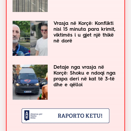
Vrasja në Korçë: Konflikti
nisi 15 minuta para krimit,
viktimës i u gjet një thikë
në dorë
Detaje nga vrasja në
Korçë: Shoku e ndoqi nga
prapa deri në kat të 3-të
dhe e qëlloi