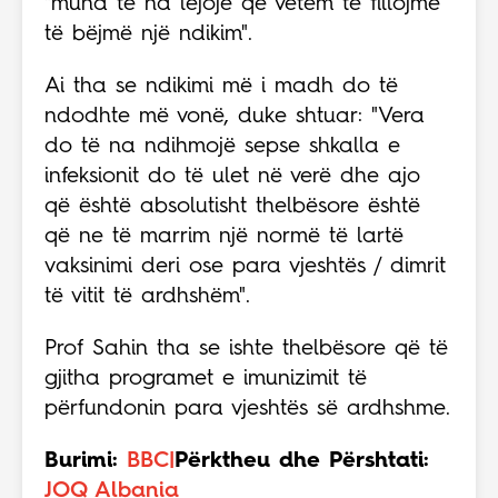
"mund të na lejojë që vetëm të fillojmë
të bëjmë një ndikim".
Ai tha se ndikimi më i madh do të
ndodhte më vonë, duke shtuar: "Vera
do të na ndihmojë sepse shkalla e
infeksionit do të ulet në verë dhe ajo
që është absolutisht thelbësore është
që ne të marrim një normë të lartë
vaksinimi deri ose para vjeshtës / dimrit
të vitit të ardhshëm".
Prof Sahin tha se ishte thelbësore që të
gjitha programet e imunizimit të
përfundonin para vjeshtës së ardhshme.
Burimi:
BBC|
Përktheu dhe Përshtati:
JOQ Albania