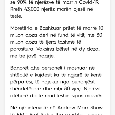
se 90% të njerëzve të marrin Covid-19.
Rreth 43,000 njerëz morën pjesë në
teste.
Mbretëria e Bashkuar pritet të marrë 10
milion doza deri në fund të vitit, me 30
milion doza të tjera tashmë të
porositura.
Vaksina bëhet në dy doza,
me tre javë ndarje.
Banorët dhe personeli i moshuar në
shtëpitë e kujdesit ka të ngjarë të kenë
përparësi, të ndjekur nga punonjësit
shëndetësorë dhe mbi 80 vjeç.
Njerëzit
atëherë do të renditeshin sipas moshës.
Në një intervistë në Andrew Marr Show