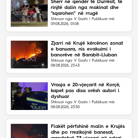
Sherr në qendër të Durrësit, të
rinjtë dalin nga makinat dhe
“sqarohen” në rrugë
Shkruar nga: V Gashi | Publikuar më:
09.08.2026, 01:08
Zjarri në Krujë kërcënon zonat
e banuara, nis evakuimi i
banorëve në Barabit–Lluban
Shkruar nga: V Gashi | Publikuar më:
08.08.2026, 23:43
Vrasja e 20-vjeçarit në Korçë,
kapet pas disa orësh autori i
dyshuar
Shkruar nga: V Gashi | Publikuar më:
08.08.2026, 23:30
Flakët përfshinë malin e Krujës
dhe po rrezikojnë banesat,