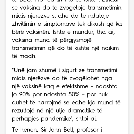
të BBC, Prof Sahin tha se ishte i bindur
se vaksina do të zvogëlojë transmetimin
midis njerëzve si dhe do të ndalojë
zhvillimin e simptomave tek dikush që ka
bërë vaksinën.
Ishte e mundur, tha ai,
vaksina mund të përgjysmojë
transmetimin që do të kishte një ndikim
të madh.
"Unë jam shumë i sigurt se transmetimi
midis njerëzve do të zvogëlohet nga
një vaksinë kaq e efektshme – ndoshta
jo 90% por ndoshta 50% – por nuk
duhet të harrojmë se edhe kjo mund të
rezultojë në një ulje dramatike të
përhapjes pandemike", shtoi ai.
Të hënën, Sir John Bell, profesor i