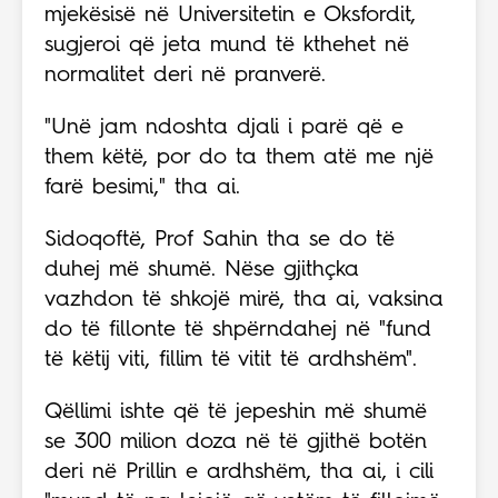
mjekësisë në Universitetin e Oksfordit,
sugjeroi që jeta mund të kthehet në
normalitet deri në pranverë.
"Unë jam ndoshta djali i parë që e
them këtë, por do ta them atë me një
farë besimi," tha ai.
Sidoqoftë, Prof Sahin tha se do të
duhej më shumë. Nëse gjithçka
vazhdon të shkojë mirë, tha ai, vaksina
do të fillonte të shpërndahej në "fund
të këtij viti, fillim të vitit të ardhshëm".
Qëllimi ishte që të jepeshin më shumë
se 300 milion doza në të gjithë botën
deri në Prillin e ardhshëm, tha ai, i cili