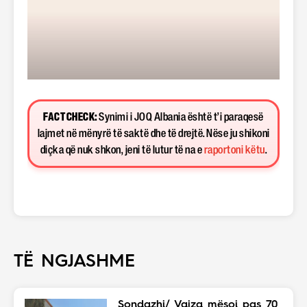
FACT CHECK:
Synimi i JOQ Albania është t’i paraqesë
lajmet në mënyrë të saktë dhe të drejtë. Nëse ju shikoni
diçka që nuk shkon, jeni të lutur të na e
raportoni këtu
.
TË NGJASHME
Sondazhi/ Vajza mësoi pas 70