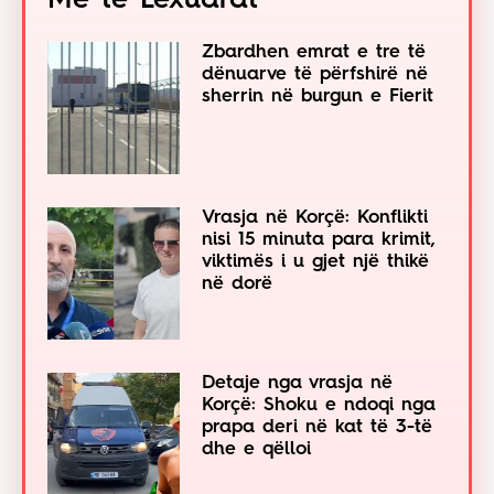
Më të Lexuarat
Zbardhen emrat e tre të
dënuarve të përfshirë në
sherrin në burgun e Fierit
Vrasja në Korçë: Konflikti
nisi 15 minuta para krimit,
viktimës i u gjet një thikë
në dorë
Detaje nga vrasja në
Korçë: Shoku e ndoqi nga
prapa deri në kat të 3-të
dhe e qëlloi