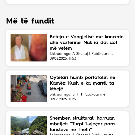
Më të fundit
Beteja e Vangjelisë me kancerin
dhe varfërinë: Nuk ia dal dot
më vetëm
Shkruar nga: A Shehaj | Publikuar më:
09.08.2026, 11:53
Qytetari humb portofolin në
Kamëz: Kush e ka marrë, ta
kthejë
Shkruar nga: S. H | Publikuar më:
09.08.2026, 11:23
Shembën strukturat, harruan
mbetjet: “Turpi 1-vjeçar para
turistëve në Theth”