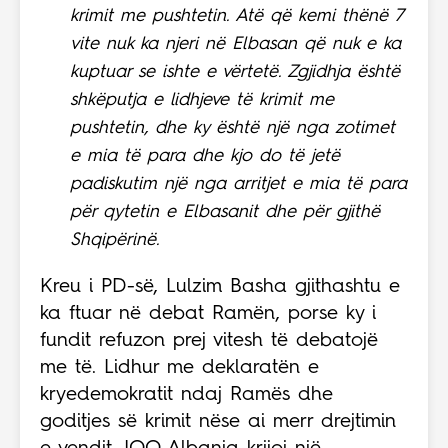
krimit me pushtetin. Atë që kemi thënë 7
vite nuk ka njeri në Elbasan që nuk e ka
kuptuar se ishte e vërtetë. Zgjidhja është
shkëputja e lidhjeve të krimit me
pushtetin, dhe ky është një nga zotimet
e mia të para dhe kjo do të jetë
padiskutim një nga arritjet e mia të para
për qytetin e Elbasanit dhe për gjithë
Shqipërinë.
Kreu i PD-së, Lulzim Basha gjithashtu e
ka ftuar në debat Ramën, porse ky i
fundit refuzon prej vitesh të debatojë
me të. Lidhur me deklaratën e
kryedemokratit ndaj Ramës dhe
goditjes së krimit nëse ai merr drejtimin