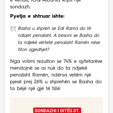
e vendit, JOQ Albania krijoi një
sondazh.
Pyetja e shtruar ishte:
Basha u shpreh se Edi Rama do të
ndiqet penalisht. A besoni se Basha do
ta ndjekë vërtetë penalisht Ramën nëse
fiton zgjedhjet?
Nga votimi rezulton se 74% e qytetarëve
mendojnë se ai nuk do ta ndjekë
penalisht Ramën, ndërsa vetëm një
pjesë prej 26% u shprehën se Basha do
ta bëjë një gjë të tillë.