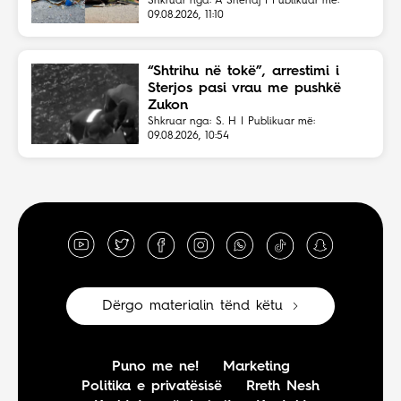
Shkruar nga: A Shehaj | Publikuar më:
09.08.2026, 11:10
“Shtrihu në tokë”, arrestimi i
Sterjos pasi vrau me pushkë
Zukon
Shkruar nga: S. H | Publikuar më:
09.08.2026, 10:54
Dërgo materialin tënd këtu
Puno me ne!
Marketing
Politika e privatësisë
Rreth Nesh