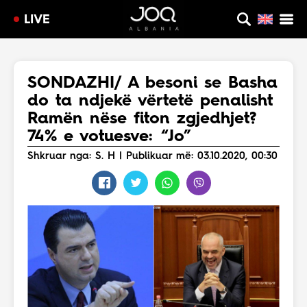
LIVE
SONDAZHI/ A besoni se Basha
do ta ndjekë vërtetë penalisht
Ramën nëse fiton zgjedhjet?
74% e votuesve: “Jo”
Shkruar nga: S. H | Publikuar më: 03.10.2020, 00:30