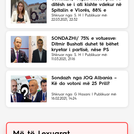
ditësh se i ati kishte vdekur në
Spitalin e Vlorës, 88% e
votuesve: Të arrestohet
Shkruar nga: S. H | Publikuar më:
22.03.2021, 22:32
Manastirliu!
SONDAZHI/ 75% e votuesve:
Ditmir Bushati duhet të bëhet
kryetar i partisë, nëse PS
humb zgjedhjet
Shkruar nga: S. H | Publikuar më:
11.03.2021, 21:16
Sondazh nga JOQ Albania –
Kë do votoni më 25 Prill?
Shkruar nga: G Hasani | Publikuar më:
16.02.2021, 14:24