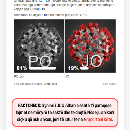
FACT CHECK:
Synimi i JOQ Albania është t’i paraqesë
lajmet në mënyrë të saktë dhe të drejtë. Nëse ju shikoni
diçka që nuk shkon, jeni të lutur të na e
raportoni këtu
.