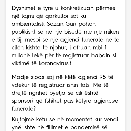
Dyshimet e tyre u konkretizuan përmes
një lajmi që qarkulloi sot ku
ambientalisti Sazan Guri pohon
publikisht se në një bisedë me një miken
e tij, mësoi se një agjenci funerale në të
cilën kishte të njohur, i ofruan mbi 1
milionë lekë për të regjistruar babain si
viktimë të koronavirusit.
Madje sipas saj në këtë agjenci 95 të
vdekur të regjistruar ishin fals. Me të
drejtë ngrihet pyetja se cili është
sponsori që fshihet pas këtyre agjencive
funerale?
Kujtojmë këtu se në momentet kur vendi
ynë ishte në fillimet e pandemisë së