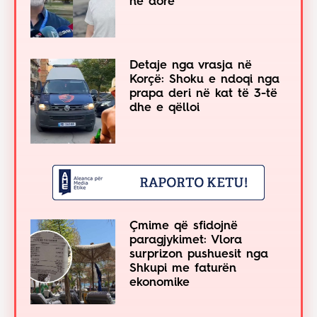
në dorë
Detaje nga vrasja në
Korçë: Shoku e ndoqi nga
prapa deri në kat të 3-të
dhe e qëlloi
Çmime që sfidojnë
paragjykimet: Vlora
surprizon pushuesit nga
Shkupi me faturën
ekonomike