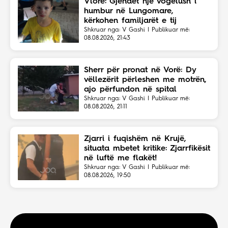
Vlorë: Gjendet një vogëlush i
humbur në Lungomare,
kërkohen familjarët e tij
Shkruar nga: V Gashi | Publikuar më:
08.08.2026, 21:43
Sherr për pronat në Vorë: Dy
vëllezërit përleshen me motrën,
ajo përfundon në spital
Shkruar nga: V Gashi | Publikuar më:
08.08.2026, 21:11
Zjarri i fuqishëm në Krujë,
situata mbetet kritike: Zjarrfikësit
në luftë me flakët!
Shkruar nga: V Gashi | Publikuar më:
08.08.2026, 19:50