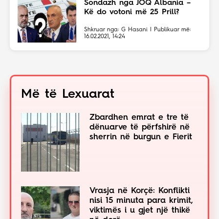
Sondazh nga JOQ Albania –
Kë do votoni më 25 Prill?
Shkruar nga: G Hasani | Publikuar më:
16.02.2021, 14:24
Më të Lexuarat
Zbardhen emrat e tre të
dënuarve të përfshirë në
sherrin në burgun e Fierit
Vrasja në Korçë: Konflikti
nisi 15 minuta para krimit,
viktimës i u gjet një thikë