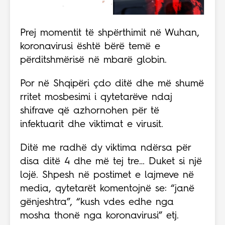
Prej momentit të shpërthimit në Wuhan,
koronavirusi është bërë temë e
përditshmërisë në mbarë globin.
Por në Shqipëri çdo ditë dhe më shumë
rritet mosbesimi i qytetarëve ndaj
shifrave që azhornohen për të
infektuarit dhe viktimat e virusit.
Ditë me radhë dy viktima ndërsa për
disa ditë 4 dhe më tej tre… Duket si një
lojë. Shpesh në postimet e lajmeve në
media, qytetarët komentojnë se: “janë
gënjeshtra”, “kush vdes edhe nga
mosha thonë nga koronavirusi” etj.