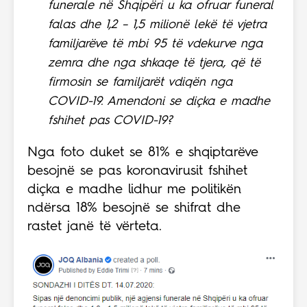
funerale në Shqipëri u ka ofruar funeral
falas dhe 1,2 – 1,5 milionë lekë të vjetra
familjarëve të mbi 95 të vdekurve nga
zemra dhe nga shkaqe të tjera, që të
firmosin se familjarët vdiqën nga
COVID-19. Amendoni se diçka e madhe
fshihet pas COVID-19?
Nga foto duket se 81% e shqiptarëve
besojnë se pas koronavirusit fshihet
diçka e madhe lidhur me politikën
ndërsa 18% besojnë se shifrat dhe
rastet janë të vërteta.