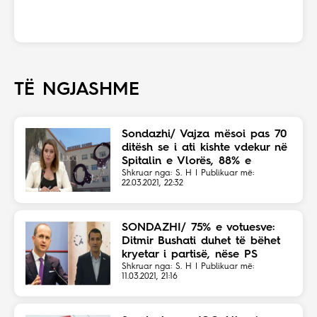
TË NGJASHME
Sondazhi/ Vajza mësoi pas 70
ditësh se i ati kishte vdekur në
Spitalin e Vlorës, 88% e
votuesve: Të arrestohet
Shkruar nga: S. H | Publikuar më:
22.03.2021, 22:32
Manastirliu!
SONDAZHI/ 75% e votuesve:
Ditmir Bushati duhet të bëhet
kryetar i partisë, nëse PS
humb zgjedhjet
Shkruar nga: S. H | Publikuar më:
11.03.2021, 21:16