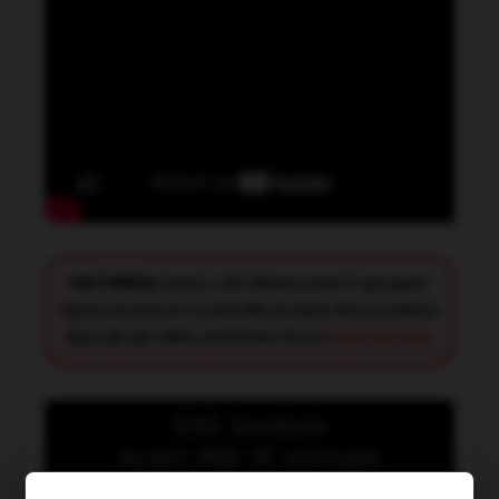
FACT CHECK:
Synimi i JOQ Albania është t’i paraqesë
lajmet në mënyrë të saktë dhe të drejtë. Nëse ju shikoni
diçka që nuk shkon, jeni të lutur të na e
raportoni këtu
.
JOQ Sondazh
KLIKO PËR TË VOTUAR