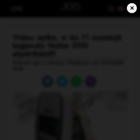
×
LIVE
Video epike, a do t’i rezistojë
legjenda Nokia 3310
shpërthimit?
Shkruar nga: A Shehaj | Publikuar më: 07.02.2020,
16:08