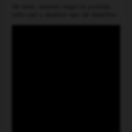
Në fund, celuluari tregoi se punonte,
edhe pse u shpërbë nga një shpërthim.