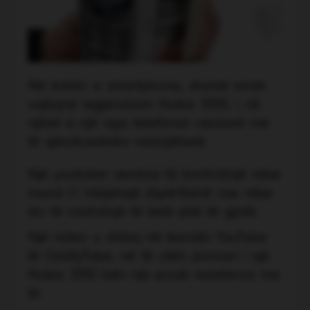
Në kohën e smartphone, shumë ende
vajtojnë legjendarin Nokia 3310, i cili
njihet si një nga telefonat celularë më
të qëndrueshëm ndonjëherë.
Një youtuber vendosi të kontrollojë nëse
mund t’i mbijetojë shpërthimit ose nëse
do të vazhdojë të ketë jetë të gjatë.
Një video u shfaq në kanalin YouTube
të OddlyTube, në të cilën pronari i një
Nokia 3310 bëri një provë rezistence me
të.