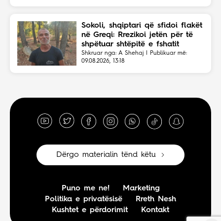
Sokoli, shqiptari që sfidoi flakët
në Greqi: Rrezikoi jetën për të
shpëtuar shtëpitë e fshatit
Shkruar nga: A Shehaj | Publikuar më:
09.08.2026, 13:18
Dërgo materialin tënd këtu
Puno me ne!
Marketing
Politika e privatësisë
Rreth Nesh
Kushtet e përdorimit
Kontakt