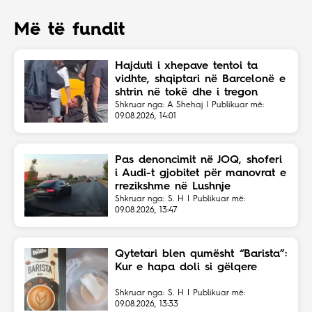
Më të fundit
Hajduti i xhepave tentoi ta
vidhte, shqiptari në Barcelonë e
shtrin në tokë dhe i tregon
vendin
Shkruar nga: A Shehaj | Publikuar më:
09.08.2026, 14:01
Pas denoncimit në JOQ, shoferi
i Audi-t gjobitet për manovrat e
rrezikshme në Lushnje
Shkruar nga: S. H | Publikuar më:
09.08.2026, 13:47
Qytetari blen qumësht “Barista”:
Kur e hapa doli si gëlqere
Shkruar nga: S. H | Publikuar më:
09.08.2026, 13:33