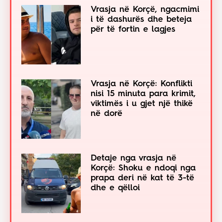
Vrasja në Korçë, ngacmimi
i të dashurës dhe beteja
për të fortin e lagjes
Vrasja në Korçë: Konflikti
nisi 15 minuta para krimit,
viktimës i u gjet një thikë
në dorë
Detaje nga vrasja në
Korçë: Shoku e ndoqi nga
prapa deri në kat të 3-të
dhe e qëlloi