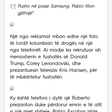
Pusho në paqe Samsung. Pablo fiton
gjithnjë”.
Një nga reklamat mban edhe një foto
të lordit kolumbian të drogës në një
nga telefonët. Ai madje ka rekrutuar ish
menaxherin e fushatës së Donald
Trump, Corey Levandovski, dhe
prezantuesin televiziv Kris Hansen, për
të mbështetur fushatën.
Ky është telefoni i dytë që Roberto
prezanton duke përdorur emrin e të atit
si një mjet shitjeje. Pablo Escobar ishte