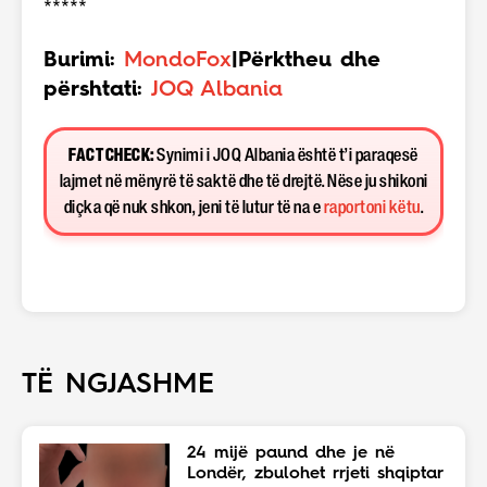
*****
Burimi:
MondoFox
|Përktheu dhe
përshtati:
JOQ Albania
FACT CHECK:
Synimi i JOQ Albania është t’i paraqesë
lajmet në mënyrë të saktë dhe të drejtë. Nëse ju shikoni
diçka që nuk shkon, jeni të lutur të na e
raportoni këtu
.
TË NGJASHME
24 mijë paund dhe je në
Londër, zbulohet rrjeti shqiptar