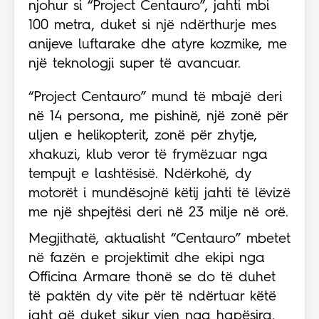
njohur si “Project Centauro”, jahti mbi
100 metra, duket si një ndërthurje mes
anijeve luftarake dhe atyre kozmike, me
një teknologji super të avancuar.
“Project Centauro” mund të mbajë deri
në 14 persona, me pishinë, një zonë për
uljen e helikopterit, zonë për zhytje,
xhakuzi, klub veror të frymëzuar nga
tempujt e lashtësisë. Ndërkohë, dy
motorët i mundësojnë këtij jahti të lëvizë
me një shpejtësi deri në 23 milje në orë.
Megjithatë, aktualisht “Centauro” mbetet
në fazën e projektimit dhe ekipi nga
Officina Armare thonë se do të duhet
të paktën dy vite për të ndërtuar këtë
jaht që duket sikur vjen nga hapësira.