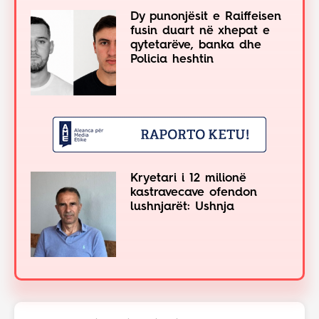
Dy punonjësit e Raiffeisen
fusin duart në xhepat e
qytetarëve, banka dhe
Policia heshtin
Kryetari i 12 milionë
kastravecave ofendon
lushnjarët: Ushnja