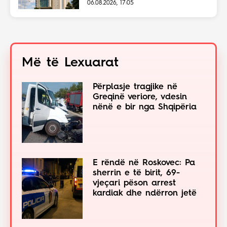
06.08.2026, 17:05
Më të Lexuarat
Përplasje tragjike në
Greqinë veriore, vdesin
nënë e bir nga Shqipëria
E rëndë në Roskovec: Pa
sherrin e të birit, 69-
vjeçari pëson arrest
kardiak dhe ndërron jetë