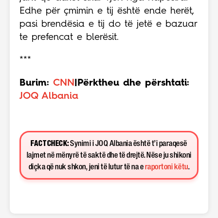
Edhe për çmimin e tij është ende herët,
pasi brendësia e tij do të jetë e bazuar
te prefencat e blerësit.
***
Burim:
CNN
|Përktheu dhe përshtati:
JOQ Albania
FACT CHECK:
Synimi i JOQ Albania është t’i paraqesë
lajmet në mënyrë të saktë dhe të drejtë. Nëse ju shikoni
diçka që nuk shkon, jeni të lutur të na e
raportoni këtu
.