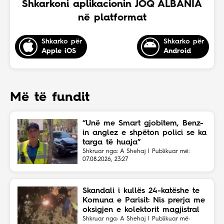
Shkarkoni aplikacionin JOQ ALBANIA
në platformat
Shkarko për
Shkarko për
Apple iOS
Android
Më të fundit
“Unë me Smart gjobitem, Benz-
in anglez e shpëton polici se ka
targa të huaja”
Shkruar nga: A Shehaj | Publikuar më:
07.08.2026, 23:27
Skandali i kullës 24-katëshe te
Komuna e Parisit: Nis prerja me
oksigjen e kolektorit magjistral
në fshehtësi
Shkruar nga: A Shehaj | Publikuar më: