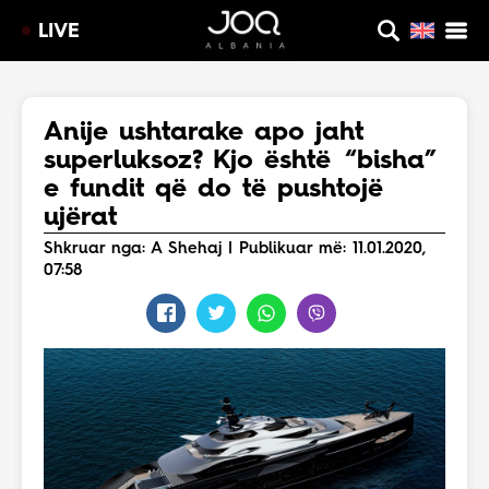
LIVE
Anije ushtarake apo jaht
superluksoz? Kjo është “bisha”
e fundit që do të pushtojë
ujërat
Shkruar nga: A Shehaj | Publikuar më: 11.01.2020,
07:58