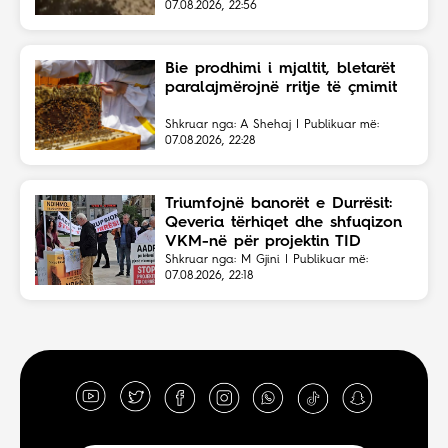
07.08.2026, 22:56
Bie prodhimi i mjaltit, bletarët
paralajmërojnë rritje të çmimit
Shkruar nga: A Shehaj | Publikuar më:
07.08.2026, 22:28
Triumfojnë banorët e Durrësit:
Qeveria tërhiqet dhe shfuqizon
VKM-në për projektin TID
Shkruar nga: M Gjini | Publikuar më:
07.08.2026, 22:18