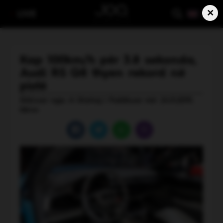
×
LIVE
Kap 100km/h për 3.8 sekonda,
Audi RS Q8 thyen rekord në
pistë
Shkruar nga: A Shehaj | Publikuar më: 24.11.2019,
08:44