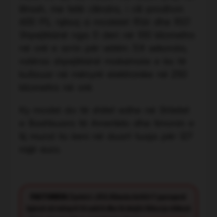
litrash, me tetë cilindra, i cili prodhon
600 PS, njësoj si modelet RS6 dhe RS7.
Shpejtësinë nga 0 deri në 100 kilometra
në orë e arrin për vetëm 3.8 sekonda,
ndërsa shpejtësinë maksimale e ka të
kufizuar në mënyrë elektronike në 250
kilometra në orë.
Ky model do të shitet edhe në Shtetet
e Bashkuara të Amerikës dhe timonin e
tij mund ta keni në duart tuaja për 127
mijë euro.
FACT CHECK:
Synimi i JOQ Albania është t’i paraqesë
lajmet në mënyrë të saktë dhe të drejtë. Nëse ju shikoni