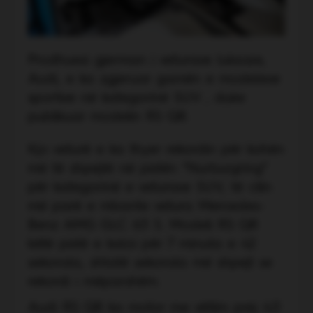
Prodhuesi gjerman i veturave luksoze,
Audi, e ka zgjeruar gamën e modeleve
sportive në kategorinë SUV , duke
publikuar modelin RS Q8.
Kjo veturë e ka thyer rekordin për kohën
më të shpejtë në pistën “Nurburgring”
për kategorinë e veturave SUV, të cilin
më parë e mbante vetura Mercedes-
Benz AMG GLC 63 S. Modeli RS Q8
këtë pistë e kaloi për 7 minuta e 42
sekonda, shtatë sekonda më shpejt se
rekordi i mëparshëm.
Audi RS Q8 ka motor me vëllim prej 4.0