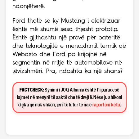
ndonjëherë.
Ford thotë se ky Mustang i elektrizuar
është më shumë sesa thjesht prototip.
Është gjithashtu një provë për bateritë
dhe teknologjitë e menaxhimit termik që
Webasto dhe Ford po krijojnë në
segmentin në rritje të automobilave në
lëvizshmëri. Pra, ndoshta ka një shans?
FACT CHECK:
Synimi i JOQ Albania është t’i paraqesë
lajmet në mënyrë të saktë dhe të drejtë. Nëse ju shikoni
diçka që nuk shkon, jeni të lutur të na e
raportoni këtu
.