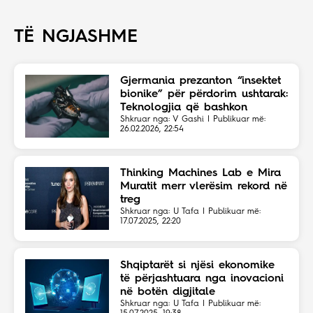
TË NGJASHME
Gjermania prezanton “insektet
bionike” për përdorim ushtarak:
Teknologjia që bashkon
organizmat e gjallë me AI
Shkruar nga: V Gashi | Publikuar më:
26.02.2026, 22:54
Thinking Machines Lab e Mira
Muratit merr vlerësim rekord në
treg
Shkruar nga: U Tafa | Publikuar më:
17.07.2025, 22:20
Shqiptarët si njësi ekonomike
të përjashtuara nga inovacioni
në botën digjitale
Shkruar nga: U Tafa | Publikuar më: