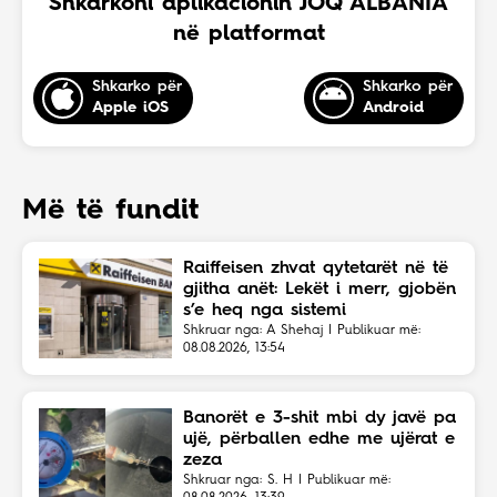
Shkarkoni aplikacionin JOQ ALBANIA
në platformat
Shkarko për
Shkarko për
Apple iOS
Android
Më të fundit
Raiffeisen zhvat qytetarët në të
gjitha anët: Lekët i merr, gjobën
s’e heq nga sistemi
Shkruar nga: A Shehaj | Publikuar më:
08.08.2026, 13:54
Banorët e 3-shit mbi dy javë pa
ujë, përballen edhe me ujërat e
zeza
Shkruar nga: S. H | Publikuar më: