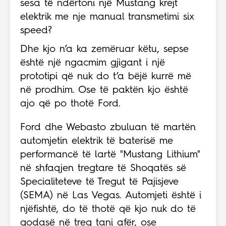
sesa të ndërtoni një Mustang krejt
elektrik me nje manual transmetimi six
speed?
Dhe kjo n’a ka zemëruar këtu, sepse
është një ngacmim gjigant i një
prototipi që nuk do t’a bëjë kurrë më
në prodhim. Ose të paktën kjo është
ajo që po thotë Ford.
Ford dhe Webasto zbuluan të martën
automjetin elektrik të baterisë me
performancë të lartë "Mustang Lithium"
në shfaqjen tregtare të Shoqatës së
Specialiteteve të Tregut të Pajisjeve
(SEMA) në Las Vegas. Automjeti është i
njëfishtë, do të thotë që kjo nuk do të
godasë në treg tani afër, ose