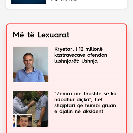
15.07.2025, 19:38
Më të Lexuarat
Kryetari i 12 milionë
kastravecave ofendon
lushnjarët: Ushnja
“Zemra më thoshte se ka
ndodhur diçka”, flet
shqiptari që humbi gruan
e djalin në aksident