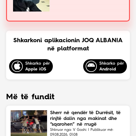
Shkarkoni aplikacionin JOQ ALBANIA
në platformat
Shkarko për
Shkarko për
Apple iOS
Android
Më të fundit
Sherr në qendër të Durrësit, të
rinjtë dalin nga makinat dhe
“sqarohen” në rrugë
Shkruar nga: V Gashi | Publikuar më:
09.08.2026, 01:08