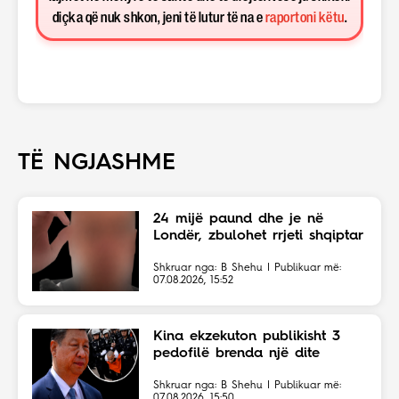
diçka që nuk shkon, jeni të lutur të na e
raportoni këtu
.
TË NGJASHME
24 mijë paund dhe je në
Londër, zbulohet rrjeti shqiptar
Shkruar nga: B Shehu | Publikuar më:
07.08.2026, 15:52
Kina ekzekuton publikisht 3
pedofilë brenda një dite
Shkruar nga: B Shehu | Publikuar më:
07.08.2026, 15:50