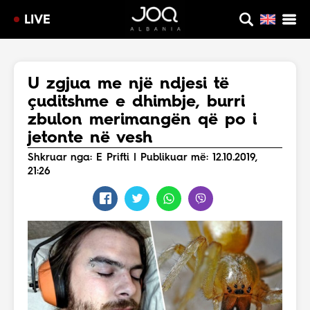
LIVE
U zgjua me një ndjesi të
çuditshme e dhimbje, burri
zbulon merimangën që po i
jetonte në vesh
Shkruar nga: E Prifti | Publikuar më: 12.10.2019,
21:26