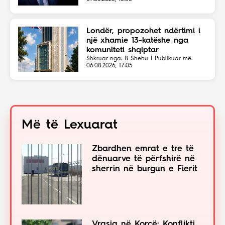
Londër, propozohet ndërtimi i
një xhamie 13-katëshe nga
komuniteti shqiptar
Shkruar nga: B Shehu | Publikuar më:
06.08.2026, 17:05
Më të Lexuarat
Zbardhen emrat e tre të
dënuarve të përfshirë në
sherrin në burgun e Fierit
Vrasja në Korçë: Konflikti