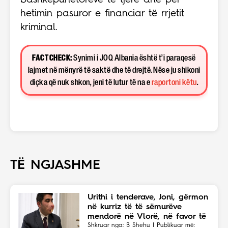
bashkëpunëtorëve të tjerë dhe për
hetimin pasuror e financiar të rrjetit
kriminal.
FACT CHECK:
Synimi i JOQ Albania është t’i paraqesë
lajmet në mënyrë të saktë dhe të drejtë. Nëse ju shikoni
diçka që nuk shkon, jeni të lutur të na e
raportoni këtu
.
TË NGJASHME
Urithi i tenderave, Joni, gërmon
në kurriz të të sëmurëve
mendorë në Vlorë, në favor të
Eriola Likajt të “Clean Fast”.
Shkruar nga: B Shehu | Publikuar më: