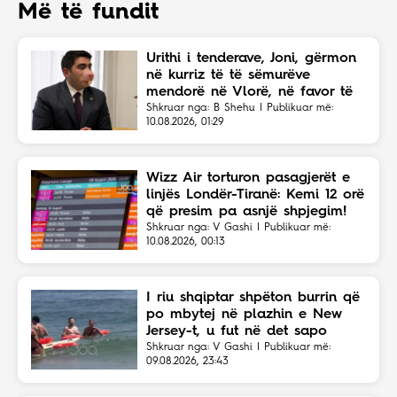
Më të fundit
Urithi i tenderave, Joni, gërmon
në kurriz të të sëmurëve
mendorë në Vlorë, në favor të
Eriola Likajt të “Clean Fast”.
Shkruar nga: B Shehu | Publikuar më:
10.08.2026, 01:29
Wizz Air torturon pasagjerët e
linjës Londër-Tiranë: Kemi 12 orë
që presim pa asnjë shpjegim!
Shkruar nga: V Gashi | Publikuar më:
10.08.2026, 00:13
I riu shqiptar shpëton burrin që
po mbytej në plazhin e New
Jersey-t, u fut në det sapo
dëgjoi thirrjet për ndihmë
Shkruar nga: V Gashi | Publikuar më:
09.08.2026, 23:43