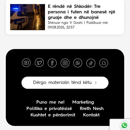
E rëndë në Shkodër: Tre
persona i futen në banesë një
gruaje dhe e dhunojnë
Shkruar nga: V Gashi | Publikuar më:
09.08.2026, 22:57
Dërgo materialin tënd këtu
Puno me ne!
Marketing
Politika e privatësisë
Rreth Nesh
Kushtet e përdorimit
Kontakt