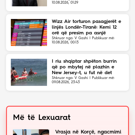
10.08.2026, 01:29
Wizz Air torturon pasagjerët e
linjës Londër-Tiranë: Kemi 12
orë që presim pa asnjë
shpjegim!
Shkruar nga: V Gashi | Publikuar më:
10.08.2026, 00:13
I riu shqiptar shpëton burrin
që po mbytej në plazhin e
New Jersey-t, u fut në det
sapo dëgjoi thirrjet për ndihmë
Shkruar nga: V Gashi | Publikuar më:
09.08.2026, 23:43
Më të Lexuarat
Vrasja në Korçë, ngacmimi