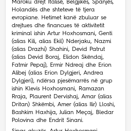
Maroku drejt Italisë, Belgjikës, Spanjës,
Holandës dhe shteteve të tjera
evropiane. Hetimet kanë zbuluar se
drejtues dhe financues të aktivitetit
kriminal ishin Artur Hoxhosmani, Genti
(alias Kili, alias Ekil) Nderjaku, Nazmi
(alias Drazhi) Shahini, Devid Patrut
(alias Devid Boraj, Elidon Skëndaj,
Fatmir Pepaj), Ermir Ndreaj dhe Erion
Alibej (alias Erion Dylgjeri, Andrea
Dylgjeri), ndërsa pjesëmarrës në grup
ishin Klevis Hoxhosmani, Ramazan
Rraja, Plaurent Dervishaj, Amar (alias
Dritan) Shkëmbi, Amer (alias Ilir) Lloshi,
Bashkim Haxhija, Julian Meçaj, Bledar
Polovina dhe Endrit Sinani.