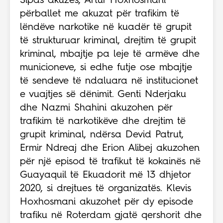
Sipas akuzës, Artur Hoxhosmani
përballet me akuzat për trafikim të
lëndëve narkotike në kuadër të grupit
të strukturuar kriminal, drejtim të grupit
kriminal, mbajtje pa leje të armëve dhe
municioneve, si edhe futje ose mbajtje
të sendeve të ndaluara në institucionet
e vuajtjes së dënimit. Genti Nderjaku
dhe Nazmi Shahini akuzohen për
trafikim të narkotikëve dhe drejtim të
grupit kriminal, ndërsa Devid Patrut,
Ermir Ndreaj dhe Erion Alibej akuzohen
për një episod të trafikut të kokainës në
Guayaquil të Ekuadorit më 13 dhjetor
2020, si drejtues të organizatës. Klevis
Hoxhosmani akuzohet për dy episode
trafiku në Roterdam gjatë qershorit dhe