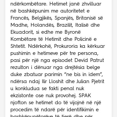
ndërkombëtare. Hetimet janë zhvilluar
në bashkëpunim me autoritetet e
Francës, Belgjikës, Spanjës, Britanisë së
Madhe, Holandës, Brazilit, Italisë dhe
Ekuadorit, si edhe me Byronë
Kombëtare të Hetimit dhe Policinë e
Shtetit. Ndërkohë, Prokuroria ka kërkuar
pushimin e hetimeve për tre persona,
pasi për një nga episodet Devid Patrut
rezulton i dënuar nga drejtësia belge
duke zbatuar parimin “ne bis in idem”,
ndërsa ndaj Ilir Lloshit dhe Julian Pjetrit
u konkludua se fakti penal nuk
ekzistonte ose nuk provohej. SPAK
njofton se hetimet do të vijojnë në një
procedim të ndarë për identifikimin e