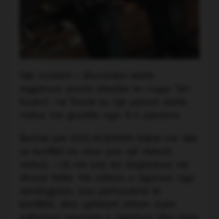
Një incident i dhunshëm është
regjistruar pranë shkollës te rruga "Siri
Kodra", në Tiranë ku një person është
rrahur me grushte nga 3-4 persona.
Burime për JOQ ALBANIA bëjnë me dije
se konflikti ka nisur pas një debati
verbal, i cili më pas ka degraduar në
dhunë fizike. Në videon e siguruar nga
vendngjarja, pas përfundimit të
konfliktit, disa qytetarë shihen duke
ndihmuar personin e dëmtuar dhe duke