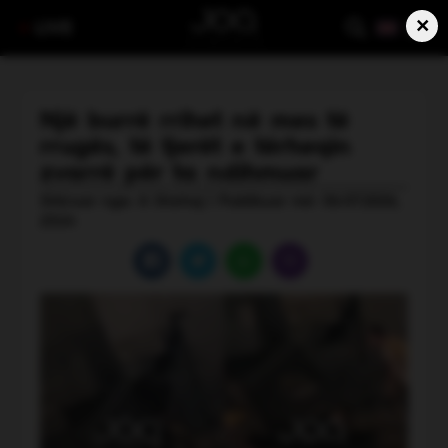
×
LIVE
Një burrë rrihet në mes të
rrugës, të tjerët e tërheqin
zvarrë për ta ndihmuar
Shkruar nga: A Shehaj | Publikuar më: 06.07.2026,
23:24