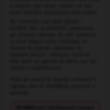
e larguar nga vendi, ndërsa më pas
kanë mbërritur ambulanca dhe policia.
Për momentin nuk dihet shkaku i
konfliktit dhe as identiteti i personave
që ushtruan dhunën, të cilët dyshohet
se janë larguar para mbërritjes së
forcave të policisë. Gjithashtu ka
dyshime personi i dhunuar mund të
ketë qenë në gjendje të dehur, por kjo
mbetet e pakonfirmuar.
Pritet që policia të sqarojë rrethanat e
ngjarjes dhe të identifikojë personat e
përfshirë.
FACT CHECK:
Synimi i JOQ Albania është t’i paraqesë