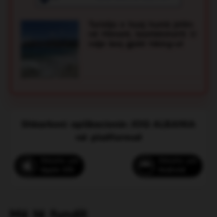
(CPR), duke bërë që pushuesi të rifitonte
shenjat jetësore. Më pas ai u transportua me
Turistja e huaj humb jetën
urgjencë në spital, ndërsa ndërhyrja
në Himarë, bashkëshorti: U
profesionale e vrojtuesit shmangu një tragjedi.
ndje keq gjatë hiking-ut
Voto
Shkarkoni aplikacionin JOQ ALBANIA
në platformat
Shkarko për
Shkarko për
Apple iOS
Android
Sedati, shqiptari që ndihmoi me
fuoristradën e tij dy vajzat e bllokuara
në rërë
Më të fundit