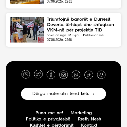
07.08.2026, 22:28
Triumfojnë banorët e Durrësit:
Qeveria tërhiqet dhe shfuqizon
VKM-në për projektin TID
Shkruar nga: M Gjini | Publikuar më:
07.08.2026, 22:18
Dërgo materialin tënd këtu
Puno me ne!
Marketing
Politika e privatësisë
Rreth Nesh
Kushtet e përdorimit
Kontakt