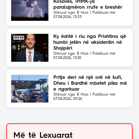
Kosovës, IHMK-ja
paralajmëron rrufe e breshër
Shkruar nga: B Hasi | Publikuar më:
07.08.2026, 13:33
Ky është i riu nga Prishtina që
humbi jetën në aksidentin në
Shqipëri
Shkruar nga: B Hasi | Publikuar më:
07.08.2026, 13:20
Pritje deri në një orë në kufi,
Dheu i Bardhë mbetet pika më
e ngarkuar
Shkruar nga: B Hasi | Publikuar më:
07.08.2026, 09:26
Më të Lexuarat