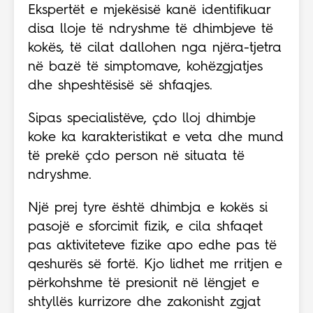
Ekspertët e mjekësisë kanë identifikuar
disa lloje të ndryshme të dhimbjeve të
kokës, të cilat dallohen nga njëra-tjetra
në bazë të simptomave, kohëzgjatjes
dhe shpeshtësisë së shfaqjes.
Sipas specialistëve, çdo lloj dhimbje
koke ka karakteristikat e veta dhe mund
të prekë çdo person në situata të
ndryshme.
Një prej tyre është dhimbja e kokës si
pasojë e sforcimit fizik, e cila shfaqet
pas aktiviteteve fizike apo edhe pas të
qeshurës së fortë. Kjo lidhet me rritjen e
përkohshme të presionit në lëngjet e
shtyllës kurrizore dhe zakonisht zgjat