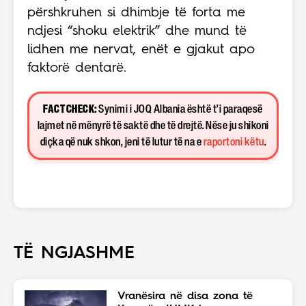
përshkruhen si dhimbje të forta me
ndjesi “shoku elektrik” dhe mund të
lidhen me nervat, enët e gjakut apo
faktorë dentarë.
FACT CHECK:
Synimi i JOQ Albania është t’i paraqesë
lajmet në mënyrë të saktë dhe të drejtë. Nëse ju shikoni
diçka që nuk shkon, jeni të lutur të na e
raportoni këtu
.
TË NGJASHME
Vranësira në disa zona të