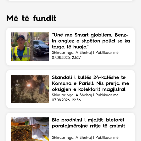
Më të fundit
“Unë me Smart gjobitem, Benz-
in anglez e shpëton polici se ka
targa të huaja”
Shkruar nga: A Shehaj | Publikuar më:
07.08.2026, 23:27
Skandali i kullës 24-katëshe te
Komuna e Parisit: Nis prerja me
oksigjen e kolektorit magjistral
në fshehtësi
Shkruar nga: A Shehaj | Publikuar më:
07.08.2026, 22:56
Bie prodhimi i mjaltit, bletarët
paralajmërojnë rritje të çmimit
Shkruar nga: A Shehaj | Publikuar më: