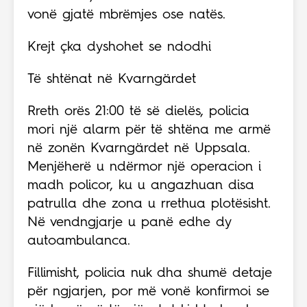
vonë gjatë mbrëmjes ose natës.
Krejt çka dyshohet se ndodhi
Të shtënat në Kvarngärdet
Rreth orës 21:00 të së dielës, policia
mori një alarm për të shtëna me armë
në zonën Kvarngärdet në Uppsala.
Menjëherë u ndërmor një operacion i
madh policor, ku u angazhuan disa
patrulla dhe zona u rrethua plotësisht.
Në vendngjarje u panë edhe dy
autoambulanca.
Fillimisht, policia nuk dha shumë detaje
për ngjarjen, por më vonë konfirmoi se