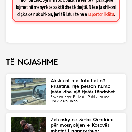
FACT CHECK:
Synimi i JOQ Albania është t’i paraqesë
lajmet në mënyrë të saktë dhe të drejtë. Nëse ju shikoni
diçka që nuk shkon, jeni të lutur të na e
raportoni këtu
.
TË NGJASHME
Aksident me fatalitet në
Prishtinë, një person humb
jetën dhe një tjetër lëndohet
Shkruar nga: B Hasi | Publikuar më:
08.08.2026, 18:36
Zelensky në Serbi: Qëndrimi
për mosnjohjen e Kosovës
mbetet i pandryshuar