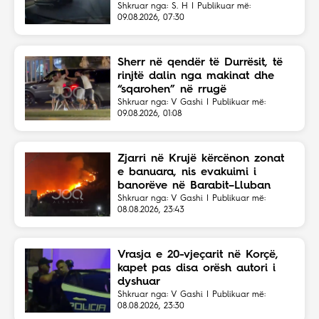
Shkruar nga: S. H | Publikuar më:
09.08.2026, 07:30
Sherr në qendër të Durrësit, të
rinjtë dalin nga makinat dhe
“sqarohen” në rrugë
Shkruar nga: V Gashi | Publikuar më:
09.08.2026, 01:08
Zjarri në Krujë kërcënon zonat
e banuara, nis evakuimi i
banorëve në Barabit–Lluban
Shkruar nga: V Gashi | Publikuar më:
08.08.2026, 23:43
Vrasja e 20-vjeçarit në Korçë,
kapet pas disa orësh autori i
dyshuar
Shkruar nga: V Gashi | Publikuar më:
08.08.2026, 23:30