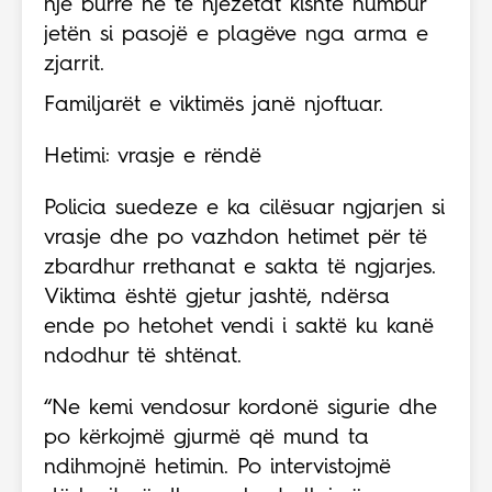
një burrë në të njëzetat kishte humbur
jetën si pasojë e plagëve nga arma e
zjarrit.
Familjarët e viktimës janë njoftuar.
Hetimi: vrasje e rëndë
Policia suedeze e ka cilësuar ngjarjen si
vrasje dhe po vazhdon hetimet për të
zbardhur rrethanat e sakta të ngjarjes.
Viktima është gjetur jashtë, ndërsa
ende po hetohet vendi i saktë ku kanë
ndodhur të shtënat.
“Ne kemi vendosur kordonë sigurie dhe
po kërkojmë gjurmë që mund ta
ndihmojnë hetimin. Po intervistojmë