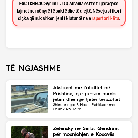
FACT CHECK:
Synimi i JOQ Albania është t’i paraqesë
lajmet në mënyrë të saktë dhe të drejtë. Nëse ju shikoni
diçka që nuk shkon, jeni të lutur të na e
raportoni këtu
.
TË NGJASHME
Aksident me fatalitet në
Prishtinë, një person humb
jetën dhe një tjetër lëndohet
Shkruar nga: B Hasi | Publikuar më:
08.08.2026, 18:36
Zelensky në Serbi: Qëndrimi
për mosnjohjen e Kosovës