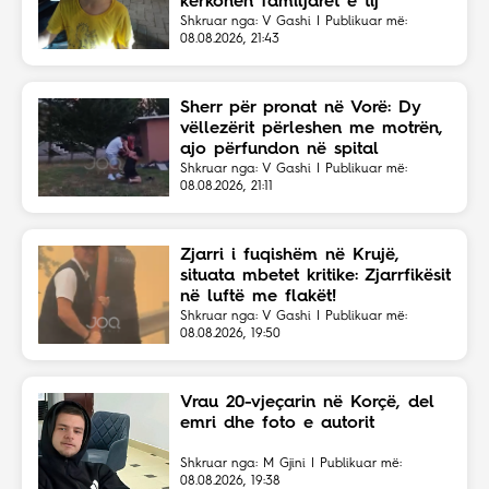
kërkohen familjarët e tij
Shkruar nga: V Gashi | Publikuar më:
08.08.2026, 21:43
Sherr për pronat në Vorë: Dy
vëllezërit përleshen me motrën,
ajo përfundon në spital
Shkruar nga: V Gashi | Publikuar më:
08.08.2026, 21:11
Zjarri i fuqishëm në Krujë,
situata mbetet kritike: Zjarrfikësit
në luftë me flakët!
Shkruar nga: V Gashi | Publikuar më:
08.08.2026, 19:50
Vrau 20-vjeçarin në Korçë, del
emri dhe foto e autorit
Shkruar nga: M Gjini | Publikuar më:
08.08.2026, 19:38