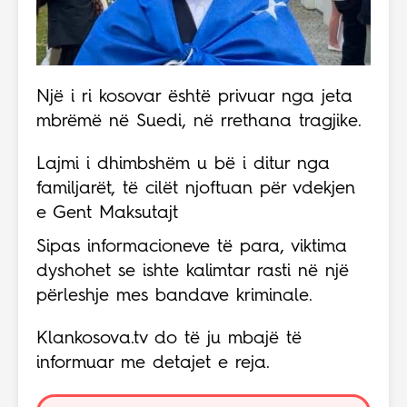
Një i ri kosovar është privuar nga jeta
mbrëmë në Suedi, në rrethana tragjike.
Lajmi i dhimbshëm u bë i ditur nga
familjarët, të cilët njoftuan për vdekjen
e Gent Maksutajt
Sipas informacioneve të para, viktima
dyshohet se ishte kalimtar rasti në një
përleshje mes bandave kriminale.
Klankosova.tv do të ju mbajë të
informuar me detajet e reja.