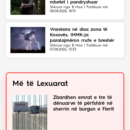
mbetet i pandryshuar
Shkruar nga: B Hasi | Publikuar më:
08.08.2026, 18:19
Vranësira në disa zona të
Kosovës, IHMK-ja
paralajmëron rrufe e breshër
Shkruar nga: B Hasi | Publikuar më:
07.08.2026, 13:33
Më të Lexuarat
Zbardhen emrat e tre të
dënuarve të përfshirë në
sherrin në burgun e Fierit