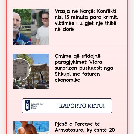
Vrasja në Korçë: Konflikti
nisi 15 minuta para krimit,
viktimës i u gjet një thikë
në dorë
Çmime që sfidojnë
paragjykimet: Vlora
surprizon pushuesit nga
Shkupi me faturën
ekonomike
Pjesë e Forcave të
Armatosura, ky është 20-