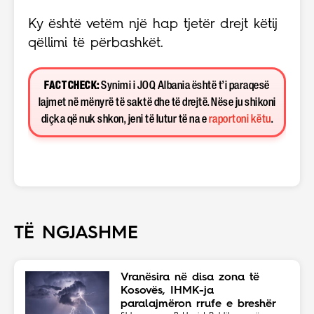
Ky është vetëm një hap tjetër drejt këtij
qëllimi të përbashkët.
FACT CHECK:
Synimi i JOQ Albania është t’i paraqesë
lajmet në mënyrë të saktë dhe të drejtë. Nëse ju shikoni
diçka që nuk shkon, jeni të lutur të na e
raportoni këtu
.
TË NGJASHME
Vranësira në disa zona të
Kosovës, IHMK-ja
paralajmëron rrufe e breshër