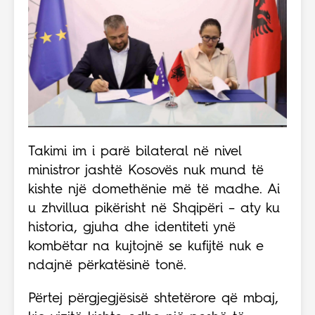
Takimi im i parë bilateral në nivel
ministror jashtë Kosovës nuk mund të
kishte një domethënie më të madhe. Ai
u zhvillua pikërisht në Shqipëri – aty ku
historia, gjuha dhe identiteti ynë
kombëtar na kujtojnë se kufijtë nuk e
ndajnë përkatësinë tonë.
Përtej përgjegjësisë shtetërore që mbaj,