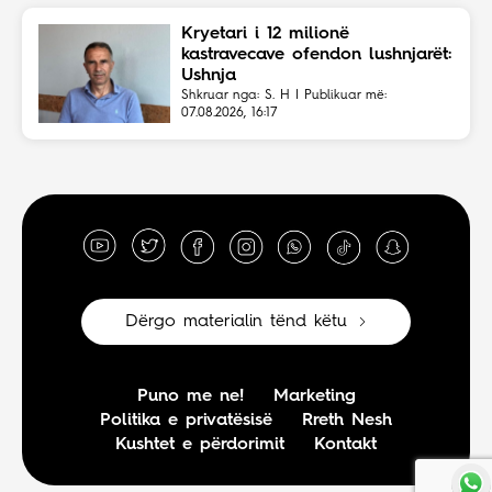
Kryetari i 12 milionë
kastravecave ofendon lushnjarët:
Ushnja
Shkruar nga: S. H | Publikuar më:
07.08.2026, 16:17
Dërgo materialin tënd këtu
Puno me ne!
Marketing
Politika e privatësisë
Rreth Nesh
Kushtet e përdorimit
Kontakt