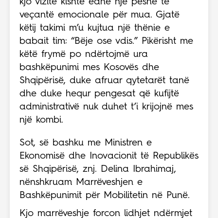
kjo vizitë kishte edhe një peshë të
veçantë emocionale për mua. Gjatë
këtij takimi m’u kujtua një thënie e
babait tim: “Bëje ose vdis.” Pikërisht me
këtë frymë po ndërtojmë ura
bashkëpunimi mes Kosovës dhe
Shqipërisë, duke afruar qytetarët tanë
dhe duke hequr pengesat që kufijtë
administrativë nuk duhet t’i krijojnë mes
një kombi.
Sot, së bashku me Ministren e
Ekonomisë dhe Inovacionit të Republikës
së Shqipërisë, znj. Delina Ibrahimaj,
nënshkruam Marrëveshjen e
Bashkëpunimit për Mobilitetin në Punë.
Kjo marrëveshje forcon lidhjet ndërmjet