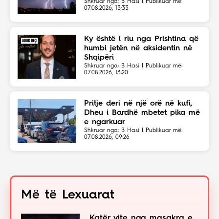
Shkruar nga: B Hasi | Publikuar më:
07.08.2026, 13:33
Ky është i riu nga Prishtina që
humbi jetën në aksidentin në
Shqipëri
Shkruar nga: B Hasi | Publikuar më:
07.08.2026, 13:20
Pritje deri në një orë në kufi,
Dheu i Bardhë mbetet pika më
e ngarkuar
Shkruar nga: B Hasi | Publikuar më:
07.08.2026, 09:26
Më të Lexuarat
Katër vite nga masakra e