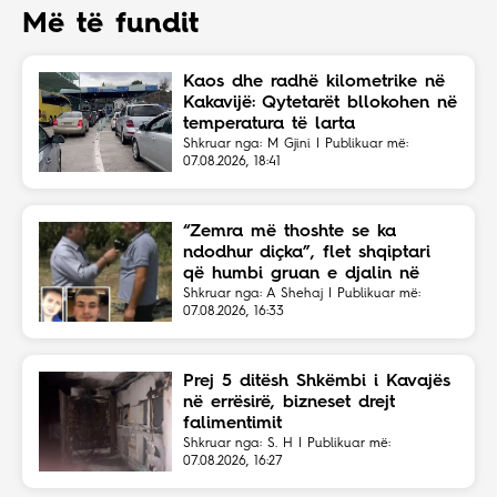
Më të fundit
Kaos dhe radhë kilometrike në
Kakavijë: Qytetarët bllokohen në
temperatura të larta
Shkruar nga: M Gjini | Publikuar më:
07.08.2026, 18:41
“Zemra më thoshte se ka
ndodhur diçka”, flet shqiptari
që humbi gruan e djalin në
aksident
Shkruar nga: A Shehaj | Publikuar më:
07.08.2026, 16:33
Prej 5 ditësh Shkëmbi i Kavajës
në errësirë, bizneset drejt
falimentimit
Shkruar nga: S. H | Publikuar më:
07.08.2026, 16:27