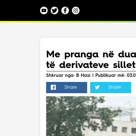
Kategoritë
Veç e Jona
Lajme
Me pranga në duar,
Teknologji
të derivateve sille
Bota
Argëtim
Shkruar nga: B Hasi | Publikuar më: 03.07
Maqedoni
Share
Share