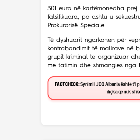
301 euro në kartëmonedha prej d
falsifikuara, po ashtu u sekuestr
Prokurorisë Speciale.
Të dyshuarit ngarkohen për vepr
kontrabandimit të mallrave në ba
grupit kriminal të organizuar d
me tatimin dhe shmangies nga t
FACT CHECK:
Synimi i JOQ Albania është t’i 
diçka që nuk shkon