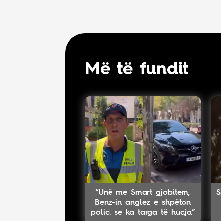
Më të fundit
“Unë me Smart gjobitem,
S
Benz-in anglez e shpëton
polici se ka targa të huaja”