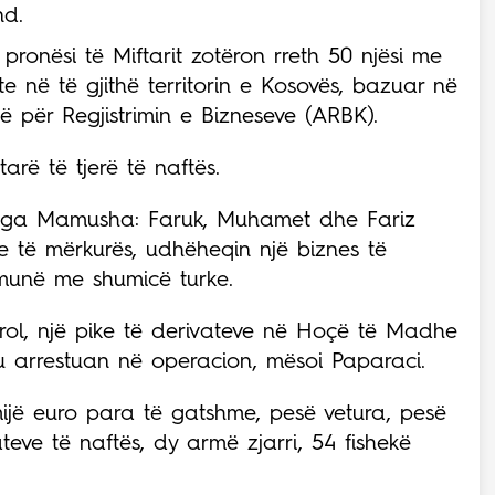
nd.
ë pronësi të Miftarit zotëron rreth 50 njësi me
 në të gjithë territorin e Kosovës, bazuar në
ë për Regjistrimin e Bizneseve (ARBK).
rë të tjerë të naftës.
k nga Mamusha: Faruk, Muhamet dhe Fariz
e të mërkurës, udhëheqin një biznes të
omunë me shumicë turke.
trol, një pike të derivateve në Hoçë të Madhe
, u arrestuan në operacion, mësoi Paparaci.
mijë euro para të gatshme, pesë vetura, pesë
teve të naftës, dy armë zjarri, 54 fishekë