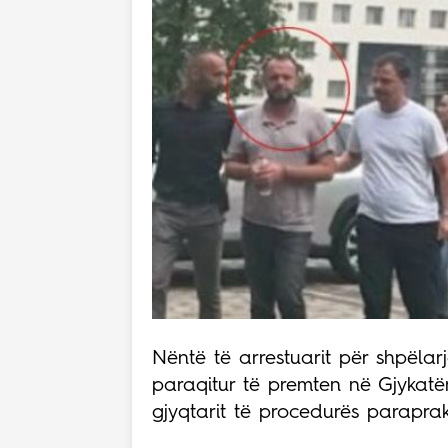
Nëntë të arrestuarit për shpëla
paraqitur të premten në Gjykatë
gjyqtarit të procedurës paraprak