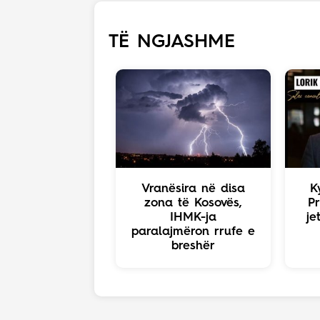
TË NGJASHME
Vranësira në disa
K
zona të Kosovës,
Pr
IHMK-ja
je
paralajmëron rrufe e
breshër