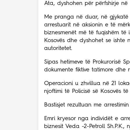
Ata, dyshohen për përfshirje në
Me pranga në duar, në gjykatë u
arrestuarit në aksionin e të mërk
biznesmenët më të fuqishëm të i
Kosovës dhe dyshohet se ishte nj
autoritetet.
Sipas hetimeve të Prokurorisë Sp
dokumente fiktive tatimore dhe rea
Operacioni u zhvillua në 21 lokac
njoftimi të Policisë së Kosovës t
Bastisjet rezultuan me arrestimin
Emri kryesor nga individët e arre
biznesit Veda -2-Petroll Sh.P.K., 