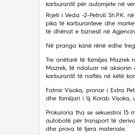
karburantit për automjete në ve
Rrjeti i Veda -2-Petroll Sh.P.K. n
pika të karburanteve dhe markete
të dhënat e biznesit në Agjencin
Në pranga kanë rënë edhe tregta
Tre anëtarë të familjes Mazre
Mazrek, të ndaluar në aksionin 
karburantit të naftës në këtë k
Fatmir Visoka, pronar i Extra Pe
dhe familjari i tij Korab Visoka
Prokuroria tha se sekuestroi 15 
autobotë për transport të deriva
dhe prova të tjera materiale.