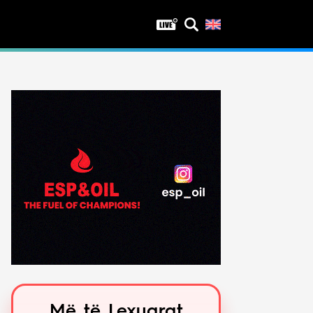
Privatësia
Politika e privatësisë
Kushtet e përdorimit
Më të Lexuarat