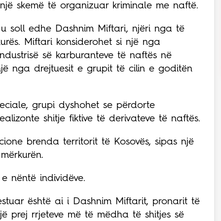
 një skemë të organizuar kriminale me naftë.
 soll edhe Dashnim Miftari, njëri nga të
urës. Miftari konsiderohet si një nga
ndustrisë së karburanteve të naftës në
ë nga drejtuesit e grupit të cilin e goditën
eciale, grupi dyshohet se përdorte
lizonte shitje fiktive të derivateve të naftës.
ione brenda territorit të Kosovës, sipas një
ë mërkurën.
 e nëntë individëve.
stuar është ai i Dashnim Miftarit, pronarit të
një prej rrjeteve më të mëdha të shitjes së