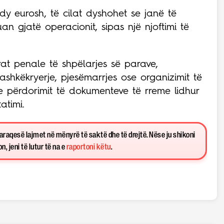
y eurosh, të cilat dyshohet se janë të
uan gjatë operacionit, sipas një njoftimi të
at penale të shpëlarjes së parave,
shkëkryerje, pjesëmarrjes ose organizimit të
he përdorimit të dokumenteve të rreme lidhur
atimi.
paraqesë lajmet në mënyrë të saktë dhe të drejtë. Nëse ju shikoni
, jeni të lutur të na e
raportoni këtu
.