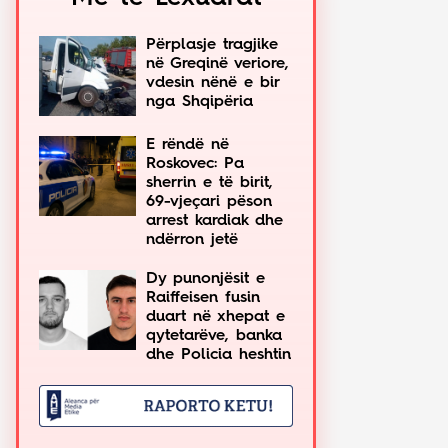
Përplasje tragjike
në Greqinë veriore,
vdesin nënë e bir
nga Shqipëria
E rëndë në
Roskovec: Pa
sherrin e të birit,
69-vjeçari pëson
arrest kardiak dhe
ndërron jetë
Dy punonjësit e
Raiffeisen fusin
duart në xhepat e
qytetarëve, banka
dhe Policia heshtin