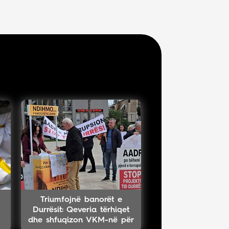
Triumfojnë banorët e
Durrësit: Qeveria tërhiqet
dhe shfuqizon VKM-në për