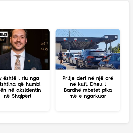
y është i riu nga
Pritje deri në një orë
ishtina që humbi
në kufi, Dheu i
tën në aksidentin
Bardhë mbetet pika
në Shqipëri
më e ngarkuar