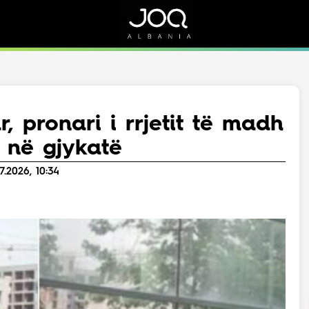
Rreth Nesh
Kontakt
Rreth Nesh
Marketing
Puno me ne!
Kontakt
 pronari i rrjetit të madh
Live
t në gjykatë
.2026, 10:34