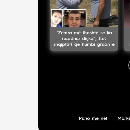
“Zemra më thoshte se ka
ndodhur diçka”, flet
shqiptari që humbi gruan e
djalin në aksident
Puno me ne!
Marke