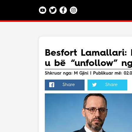
Kategoritë
Veç e Jona
Lajme
Besfort Lamallari: 
Teknologji
u bë “unfollow” ng
Bota
Argëtim
Shkruar nga: M Gjini | Publikuar më: 02.0
Maqedoni
Share
Share