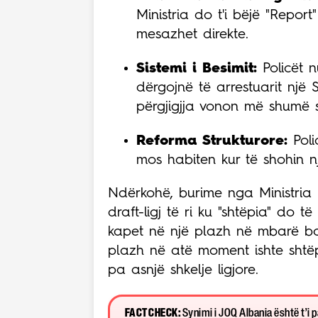
Ministria do t'i bëjë "Report
mesazhet direkte.
Sistemi i Besimit:
Policët n
dërgojnë të arrestuarit nj
përgjigjja vonon më shumë s
Reforma Strukturore:
Poli
mos habiten kur të shohin n
Ndërkohë, burime nga Ministria 
draft-ligj të ri ku "shtëpia" do t
kapet në një plazh në mbarë bot
plazh në atë moment ishte shtëpi
pa asnjë shkelje ligjore.
FACT CHECK:
Synimi i JOQ Albania është t’i 