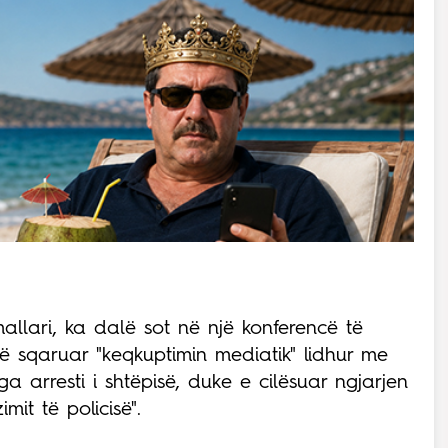
mallari, ka dalë sot në një konferencë të
ë sqaruar "keqkuptimin mediatik" lidhur me
a arresti i shtëpisë, duke e cilësuar ngjarjen
imit të policisë".