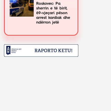
Roskovec: Pa
sherrin e të birit,
69-vjeçari pëson
arrest kardiak dhe
ndërron jetë