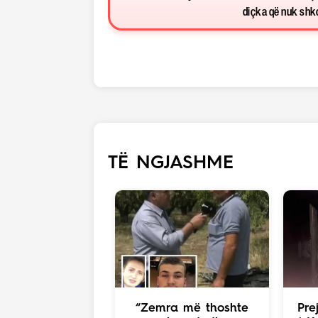
diçka që nuk shkon
TË NGJASHME
“Zemra më thoshte
Pre