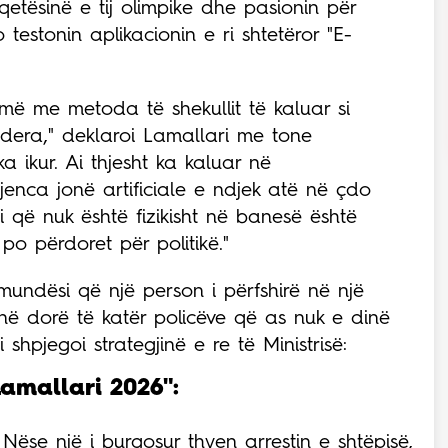
r qetësinë e tij olimpike dhe pasionin për
o testonin aplikacionin e ri shtetëror "E-
ë me metoda të shekullit të kaluar si
 dera," deklaroi Lamallari me tone
 ikur. Ai thjesht ka kaluar në
igjenca jonë artificiale e ndjek atë në çdo
ti që nuk është fizikisht në banesë është
po përdoret për politikë."
mundësi që një person i përfshirë në një
 në dorë të katër policëve që as nuk e dinë
shpjegoi strategjinë e re të Ministrisë:
amallari 2026":
Nëse një i burgosur thyen arrestin e shtëpisë,