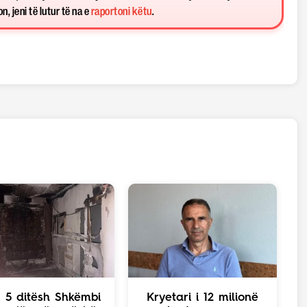
, jeni të lutur të na e
raportoni këtu
.
j 5 ditësh Shkëmbi
Kryetari i 12 milionë