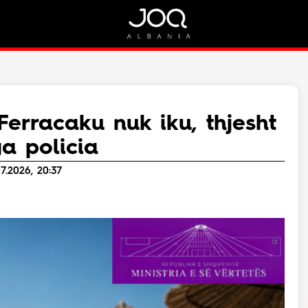
Rreth Nesh
Kontakt
Rreth Nesh
Marketing
Puno me ne!
Kontakt
Ferracaku nuk iku, thjesht
Live
a policia
7.2026, 20:37