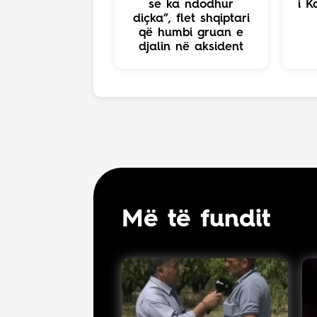
se ka ndodhur
i K
diçka”, flet shqiptari
që humbi gruan e
djalin në aksident
Më të fundit