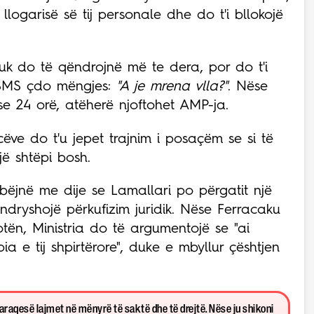
" llogarisë së tij personale dhe do t'i bllokojë
uk do të qëndrojnë më te dera, por do t'i
ë SMS çdo mëngjes:
"A je mrena vlla?"
. Nëse
e 24 orë, atëherë njoftohet AMP-ja.
cëve do t'u jepet trajnim i posaçëm se si të
jë shtëpi bosh.
bëjnë me dije se Lamallari po përgatit një
ë ndryshojë përkufizim juridik. Nëse Ferracaku
ën, Ministria do të argumentojë se "ai
a e tij shpirtërore", duke e mbyllur çështjen
paraqesë lajmet në mënyrë të saktë dhe të drejtë. Nëse ju shikoni