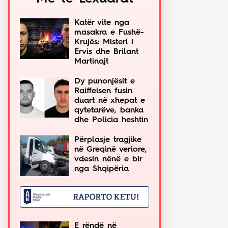
Katër vite nga
masakra e Fushë-
Krujës: Misteri i
Ervis dhe Brilant
Martinajt
Dy punonjësit e
Raiffeisen fusin
duart në xhepat e
qytetarëve, banka
dhe Policia heshtin
Përplasje tragjike
në Greqinë veriore,
vdesin nënë e bir
nga Shqipëria
E rëndë në