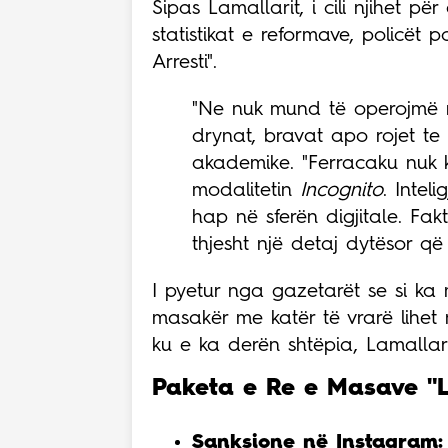
Sipas Lamallarit, i cili njihet pë
statistikat e reformave, policët p
Arresti".
"Ne nuk mund të operojmë m
drynat, bravat apo rojet te
akademike. "Ferracaku nuk ka
modalitetin
Incognito
. Intel
hap në sferën digjitale. Fak
thjesht një detaj dytësor që 
I pyetur nga gazetarët se si ka 
masakër me katër të vrarë lihet
ku e ka derën shtëpia, Lamallari 
Paketa e Re e Masave "L
Sanksione në Instagram: