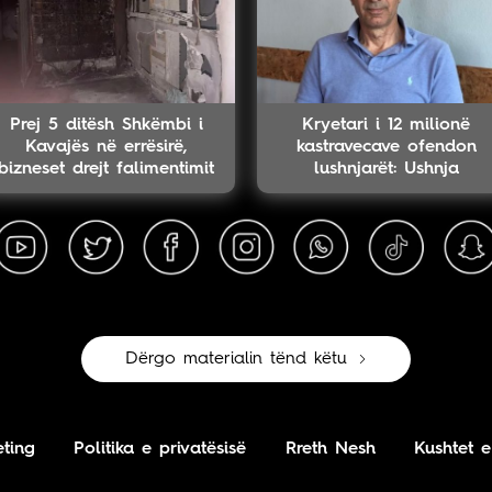
Prej 5 ditësh Shkëmbi i
Kryetari i 12 milionë
Kavajës në errësirë,
kastravecave ofendon
bizneset drejt falimentimit
lushnjarët: Ushnja
Dërgo materialin tënd këtu
ting
Politika e privatësisë
Rreth Nesh
Kushtet e