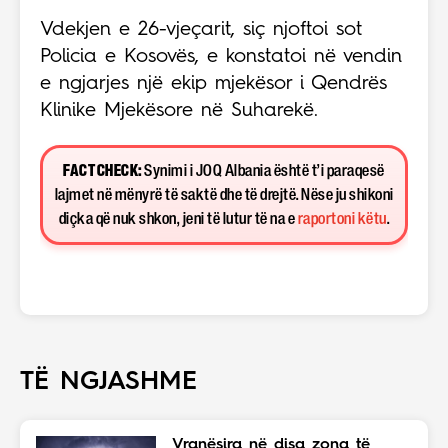
Vdekjen e 26-vjeçarit, siç njoftoi sot
Policia e Kosovës, e konstatoi në vendin
e ngjarjes një ekip mjekësor i Qendrës
Klinike Mjekësore në Suharekë.
FACT CHECK:
Synimi i JOQ Albania është t’i paraqesë
lajmet në mënyrë të saktë dhe të drejtë. Nëse ju shikoni
diçka që nuk shkon, jeni të lutur të na e
raportoni këtu
.
TË NGJASHME
Vranësira në disa zona të