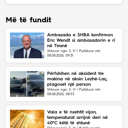
Më të fundit
Ambasada e SHBA konfirmon
Eric Wendt si ambasadorin e ri
në Tiranë
Shkruar nga: S. H | Publikuar më:
08.08.2026, 09:31
Përfshihen në aksident tre
makina në aksin Lezhë-Laç,
plagoset një person
Shkruar nga: S. H | Publikuar më:
08.08.2026, 08:53
Vala e të nxehtit vijon,
temperaturat arrijnë deri në
40°C këtë të shtunë