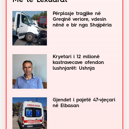
Më të Lexuarat
Përplasje tragjike në
Greqinë veriore, vdesin
nënë e bir nga Shqipëria
Kryetari i 12 milionë
kastravecave ofendon
lushnjarët: Ushnja
Gjendet i pajetë 47-vjeçari
në Elbasan