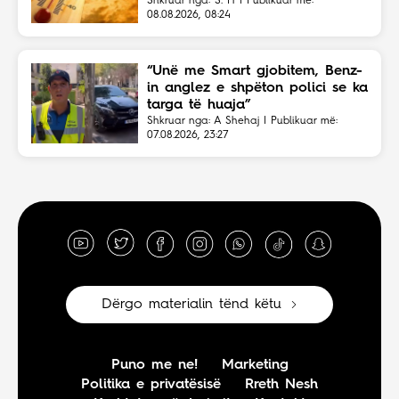
Shkruar nga: S. H | Publikuar më:
08.08.2026, 08:24
“Unë me Smart gjobitem, Benz-
in anglez e shpëton polici se ka
targa të huaja”
Shkruar nga: A Shehaj | Publikuar më:
07.08.2026, 23:27
Dërgo materialin tënd këtu
Puno me ne!
Marketing
Politika e privatësisë
Rreth Nesh