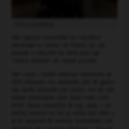
FOTO ILUSTRUESE
Një ngjarje romantike ka ndodhur
mbrëmjen e sotme në Tiranë, ku një
bisedë e shkurtër ka lënë pas një
"mision kërkimi" në rrjetet sociale.
Një vajzë i është drejtuar redaksisë së
JOQ Albania me shpresën për të gjetur
një djalë simpatik me motor, me të cilin
kishte shkëmbyer disa fjalë rreth orës
21:00. Sipas mesazhit të saj, djali, i cili
përtej motorit ra në sy edhe për stilin e
tij të veçantë të veshjes, konkretisht për