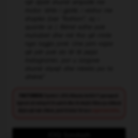
një djalë shumë simpatik me
motor. Ishte i gjatë, i veshur me
shapka (ose “fashion”, siç i
quante ai ). Bëmë edhe pak
muhabet dhe më tha që rrinte
nga lagjja jonë. Une jam vajza
që për pak do të të jepja
Instagramin, por u largove
shumë shpejt dhe mbeta pa ta
dhënë.
"
FACT CHECK:
Synimi i JOQ Albania është t’i paraqesë
lajmet në mënyrë të saktë dhe të drejtë. Nëse ju shikoni
diçka që nuk shkon, jeni të lutur të na e
raportoni këtu
.
JOQ Sondazh