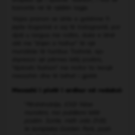
shapkat që i quante "fashion", i tha se
banonte në të njëjtën lagje.
Vajza pranon se ishte e gatshme t'i
jepte llogarinë e saj të Instagramit, por
djali u largua me nxitim, duke e lënë
atë me "shijen e hidhur" të një
mundësie të humbur. Tashmë, ajo
shpreson që përmes këtij postimi,
"djaloshi fashion" me motor ta lexojë
mesazhin dhe të bëhet i gjallë.
Mesazhi i plotë i ardhur në redaksi:
"
Përshëndetje, JOQ! Nëse
mundeni, ma publikoni këtë
postim. Sonte, rreth orës 21:00,
te kompleksi Golden Park, pash