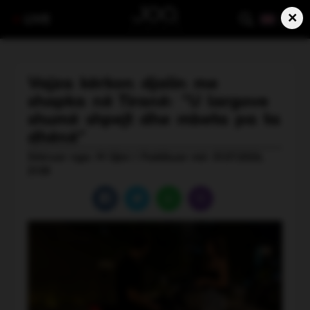
×
LIVE
Vajza kërkon djalin me
shapka në Tiranë: “U largove
shumë shpejt dhe mbeta pa ta
dhënë”
Shkruar nga: M Gjini | Publikuar më: 01.07.2026,
21:58