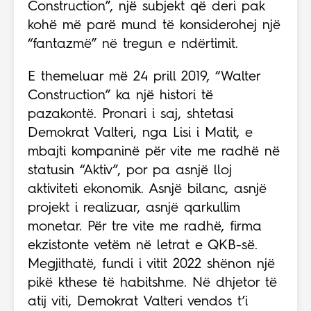
Construction”, një subjekt që deri pak
kohë më parë mund të konsiderohej një
“fantazmë” në tregun e ndërtimit.
E themeluar më 24 prill 2019, “Walter
Construction” ka një histori të
pazakontë. Pronari i saj, shtetasi
Demokrat Valteri, nga Lisi i Matit, e
mbajti kompaninë për vite me radhë në
statusin “Aktiv”, por pa asnjë lloj
aktiviteti ekonomik. Asnjë bilanc, asnjë
projekt i realizuar, asnjë qarkullim
monetar. Për tre vite me radhë, firma
ekzistonte vetëm në letrat e QKB-së.
Megjithatë, fundi i vitit 2022 shënon një
pikë kthese të habitshme. Në dhjetor të
atij viti, Demokrat Valteri vendos t’i