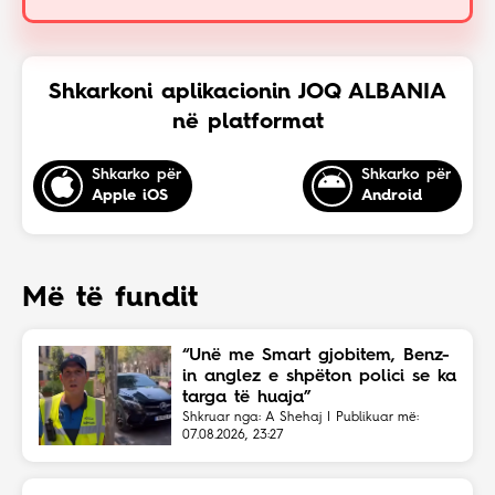
Shkarkoni aplikacionin JOQ ALBANIA
në platformat
Shkarko për
Shkarko për
Apple iOS
Android
Më të fundit
“Unë me Smart gjobitem, Benz-
in anglez e shpëton polici se ka
targa të huaja”
Shkruar nga: A Shehaj | Publikuar më:
07.08.2026, 23:27