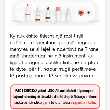
Ky nuk është thjesht një rast i një
ndërtimi të shëmtuar, por një tregues i
mënyrës se si lejet e ndërtimit në Tiranë
janë shndërruar në një instrument ku
ligji dhe siguria publike kalojnë në plan
të dytë, për t’i hapur rrugë përfitimeve
të pashpjeguara të subjekteve private.
FACT CHECK:
Synimi i JOQ Albania është t’i paraqesë
lajmet në mënyrë të saktë dhe të drejtë. Nëse ju shikoni
diçka që nuk shkon, jeni të lutur të na e
raportoni këtu
.