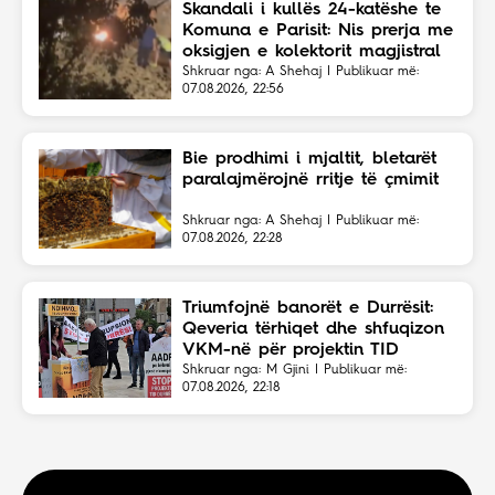
Skandali i kullës 24-katëshe te
Komuna e Parisit: Nis prerja me
oksigjen e kolektorit magjistral
në fshehtësi
Shkruar nga: A Shehaj | Publikuar më:
07.08.2026, 22:56
Bie prodhimi i mjaltit, bletarët
paralajmërojnë rritje të çmimit
Shkruar nga: A Shehaj | Publikuar më:
07.08.2026, 22:28
Triumfojnë banorët e Durrësit:
Qeveria tërhiqet dhe shfuqizon
VKM-në për projektin TID
Shkruar nga: M Gjini | Publikuar më:
07.08.2026, 22:18