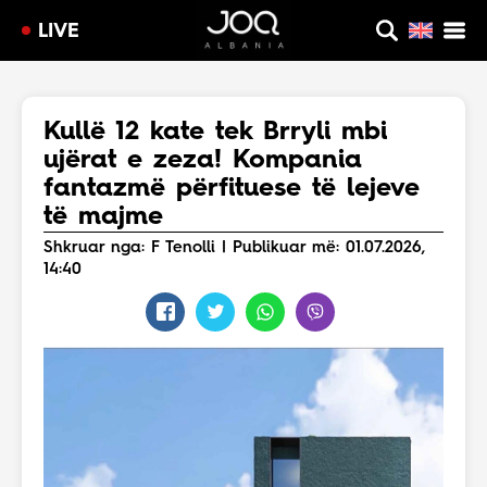
LIVE
Kullë 12 kate tek Brryli mbi
ujërat e zeza! Kompania
fantazmë përfituese të lejeve
të majme
Shkruar nga: F Tenolli | Publikuar më: 01.07.2026,
14:40