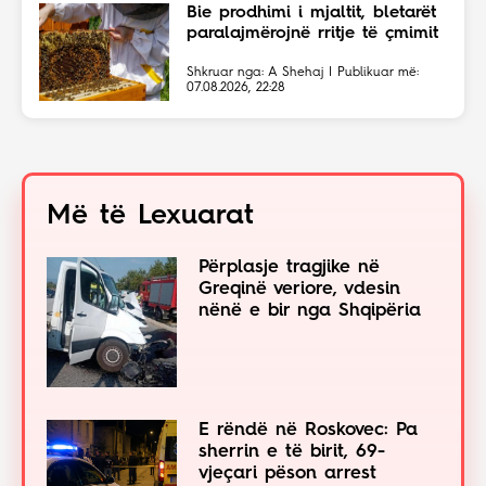
Bie prodhimi i mjaltit, bletarët
paralajmërojnë rritje të çmimit
Shkruar nga: A Shehaj | Publikuar më:
07.08.2026, 22:28
Më të Lexuarat
Përplasje tragjike në
Greqinë veriore, vdesin
nënë e bir nga Shqipëria
E rëndë në Roskovec: Pa
sherrin e të birit, 69-
vjeçari pëson arrest