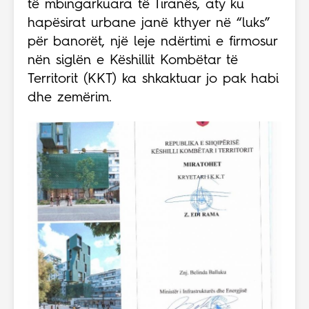
të mbingarkuara të Tiranës, aty ku
hapësirat urbane janë kthyer në “luks”
për banorët, një leje ndërtimi e firmosur
nën siglën e Këshillit Kombëtar të
Territorit (KKT) ka shkaktuar jo pak habi
dhe zemërim.