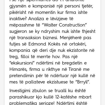
gjysmën e kompanisë një personi tjetër,
pikërisht në momentin kur firma ishte
inaktive? Analiza e lëvizjeve të
mëpasshme të “Walter Construction”
sugjeron se ky ndryshim nuk ishte thjesht
një transaksion biznesi. Menjëherë pas
futjes së Edmond Kokës në ortakëri,
kompania që deri dje nuk ekzistonte në
treg, filloi të merrte hov. Pas një
“ekskursioni” ndërtimi në bregdetin e
Himarës, firma u rikthye në Tiranë me
pretendimin për të ndërtuar një kullë në
mes të pallateve ekzistuese te “Brryli”.
Investigimi zbulon se trualli ku është
parashikuar kjo kullë 12-katëshe mbart
problematika serioze! Ndërtimi është