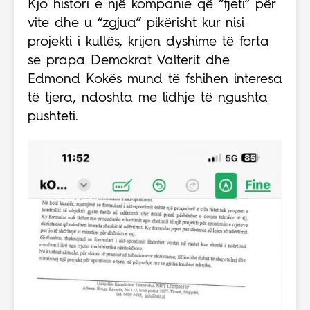
Kjo histori e një kompanie që “fjeti” për
vite dhe u “zgjua” pikërisht kur nisi
projekti i kullës, krijon dyshime të forta
se prapa Demokrat Valterit dhe
Edmond Kokës mund të fshihen interesa
të tjera, ndoshta me lidhje të ngushta
pushteti.