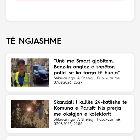
TË NGJASHME
“Unë me Smart gjobitem,
Benz-in anglez e shpëton
polici se ka targa të huaja”
Shkruar nga: A Shehaj | Publikuar më:
07.08.2026, 23:27
Skandali i kullës 24-katëshe te
Komuna e Parisit: Nis prerja
me oksigjen e kolektorit
magjistral në fshehtësi
Shkruar nga: A Shehaj | Publikuar më:
07.08.2026, 22:56