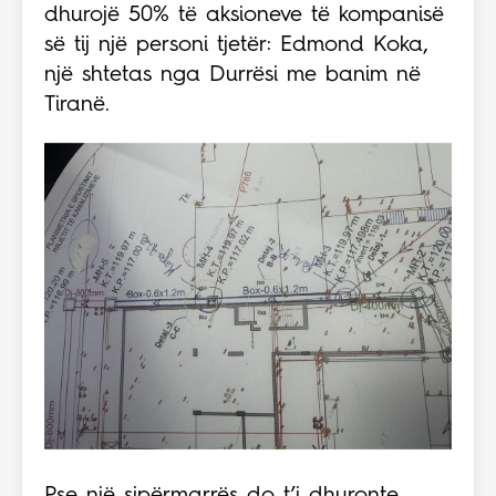
dhurojë 50% të aksioneve të kompanisë
së tij një personi tjetër: Edmond Koka,
një shtetas nga Durrësi me banim në
Tiranë.
Pse një sipërmarrës do t’i dhuronte