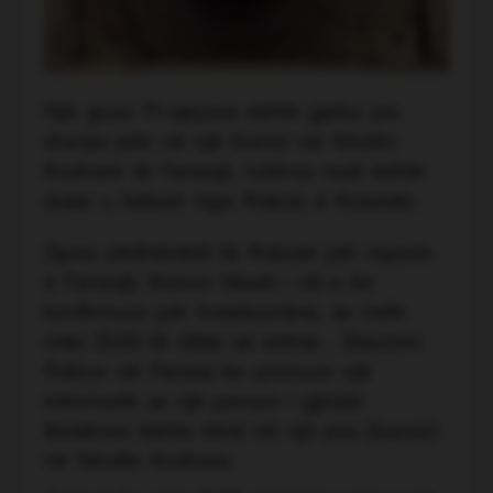
Një grua 71-vjeçare është gjetur pa
shenja jete në një bunar në fshatin
Koshare të Ferizajt, ndërsa rasti është
duke u hetuar nga Policia e Kosovës.
Sipas zëdhënësit të Policisë për rajonin
e Ferizajt, Kanun Veseli i cili e ka
konfirmuar për Indeksonline, se rreth
orës 13:00 të ditës së sotme , Stacioni
Policor në Ferizaj ka pranuar një
informatë se një person i gjinisë
femërore kishte rënë në një pus (bunar)
në fshatin Koshare.