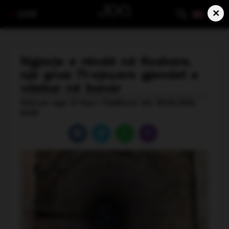
×
LIVE
Ngjarje e rëndë në Koshare,
një grua 71-vjeçare gjendet e
vdekur në bunar
Shkruar nga: B Hasi | Publikuar më: 30.06.2026,
16:00