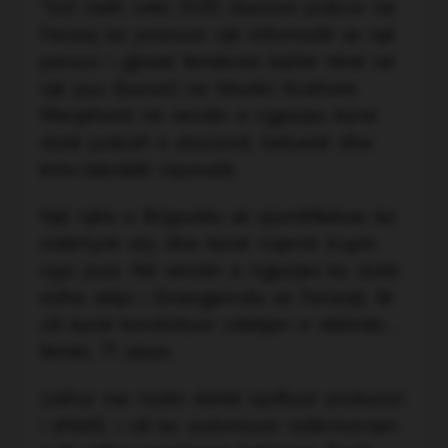
“Sot rreth orës 13:00 stacioni policor në
Ferizaj ka pranuar një informatë se një
person i gjinisë femërore kishte rënë në
një pus (bunar) ne fshatin Koshare.
Menjëherë në vendin e ngjarjes kanë
dalë policët e stacionit, hetuesit dhe
krim-teknikët rajonalë.
Një njësi e Brigadës së zjarrëfikësve ka
ndërhyrë aty dhe kanë nxjerrë trupin
nga pusi. Në vendin e ngjarjes ka dalë
edhe ekipi i Emergjencës së Ferizajt, të
cili kanë konstatuar vdekjen e viktimës ,
femër, 71 vjeçe.
Lidhur me rastin është njoftuar prokurori
i shtetit, i cili ka autorizuar ndërmarrjen