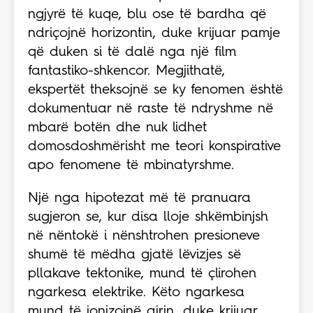
ngjyrë të kuqe, blu ose të bardha që
ndriçojnë horizontin, duke krijuar pamje
që duken si të dalë nga një film
fantastiko-shkencor. Megjithatë,
ekspertët theksojnë se ky fenomen është
dokumentuar në raste të ndryshme në
mbarë botën dhe nuk lidhet
domosdoshmërisht me teori konspirative
apo fenomene të mbinatyrshme.
Një nga hipotezat më të pranuara
sugjeron se, kur disa lloje shkëmbinjsh
në nëntokë i nënshtrohen presioneve
shumë të mëdha gjatë lëvizjes së
pllakave tektonike, mund të çlirohen
ngarkesa elektrike. Këto ngarkesa
mund të jonizojnë ajrin, duke krijuar