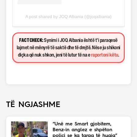
A post shared by JOQ Albania (@joqalbania)
FACT CHECK:
Synimi i JOQ Albania është t’i paraqesë
lajmet në mënyrë të saktë dhe të drejtë. Nëse ju shikoni
diçka që nuk shkon, jeni të lutur të na e
raportoni këtu
.
TË NGJASHME
“Unë me Smart gjobitem,
Benz-in anglez e shpëton
polici se ka targa të huaja”