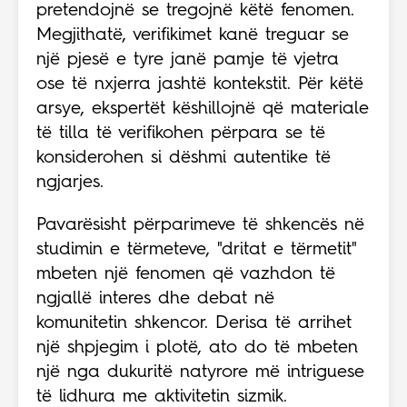
pretendojnë se tregojnë këtë fenomen.
Megjithatë, verifikimet kanë treguar se
një pjesë e tyre janë pamje të vjetra
ose të nxjerra jashtë kontekstit. Për këtë
arsye, ekspertët këshillojnë që materiale
të tilla të verifikohen përpara se të
konsiderohen si dëshmi autentike të
ngjarjes.
Pavarësisht përparimeve të shkencës në
studimin e tërmeteve, "dritat e tërmetit"
mbeten një fenomen që vazhdon të
ngjallë interes dhe debat në
komunitetin shkencor. Derisa të arrihet
një shpjegim i plotë, ato do të mbeten
një nga dukuritë natyrore më intriguese
të lidhura me aktivitetin sizmik.