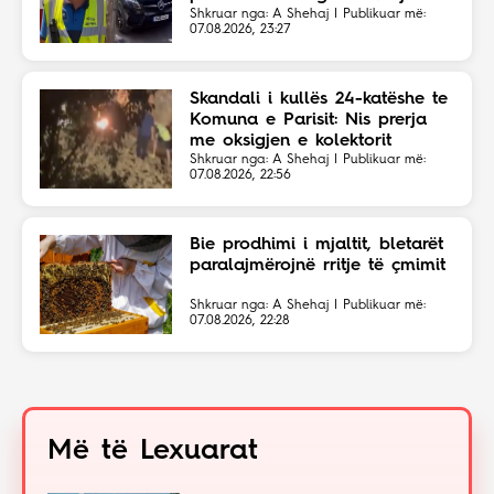
Shkruar nga: A Shehaj | Publikuar më:
07.08.2026, 23:27
Skandali i kullës 24-katëshe te
Komuna e Parisit: Nis prerja
me oksigjen e kolektorit
magjistral në fshehtësi
Shkruar nga: A Shehaj | Publikuar më:
07.08.2026, 22:56
Bie prodhimi i mjaltit, bletarët
paralajmërojnë rritje të çmimit
Shkruar nga: A Shehaj | Publikuar më:
07.08.2026, 22:28
Më të Lexuarat