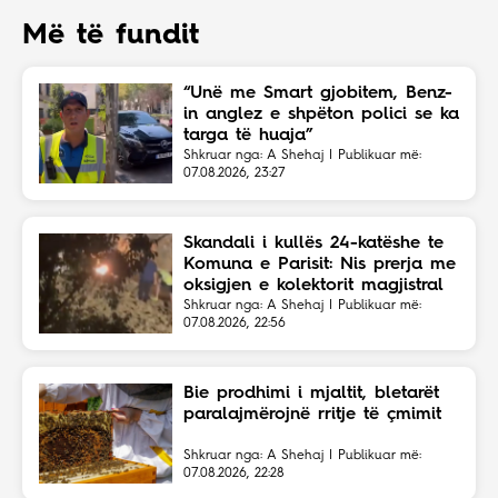
Më të fundit
“Unë me Smart gjobitem, Benz-
in anglez e shpëton polici se ka
targa të huaja”
Shkruar nga: A Shehaj | Publikuar më:
07.08.2026, 23:27
Skandali i kullës 24-katëshe te
Komuna e Parisit: Nis prerja me
oksigjen e kolektorit magjistral
në fshehtësi
Shkruar nga: A Shehaj | Publikuar më:
07.08.2026, 22:56
Bie prodhimi i mjaltit, bletarët
paralajmërojnë rritje të çmimit
Shkruar nga: A Shehaj | Publikuar më:
07.08.2026, 22:28