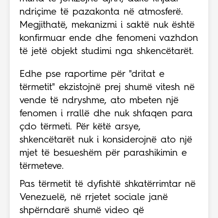
ndriçime të pazakonta në atmosferë.
Megjithatë, mekanizmi i saktë nuk është
konfirmuar ende dhe fenomeni vazhdon
të jetë objekt studimi nga shkencëtarët.
Edhe pse raportime për "dritat e
tërmetit" ekzistojnë prej shumë vitesh në
vende të ndryshme, ato mbeten një
fenomen i rrallë dhe nuk shfaqen para
çdo tërmeti. Për këtë arsye,
shkencëtarët nuk i konsiderojnë ato një
mjet të besueshëm për parashikimin e
tërmeteve.
Pas tërmetit të dyfishtë shkatërrimtar në
Venezuelë, në rrjetet sociale janë
shpërndarë shumë video që