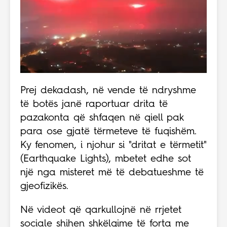
Prej dekadash, në vende të ndryshme
të botës janë raportuar drita të
pazakonta që shfaqen në qiell pak
para ose gjatë tërmeteve të fuqishëm.
Ky fenomen, i njohur si "dritat e tërmetit"
(Earthquake Lights), mbetet edhe sot
një nga misteret më të debatueshme të
gjeofizikës.
Në videot që qarkullojnë në rrjetet
sociale shihen shkëlqime të forta me