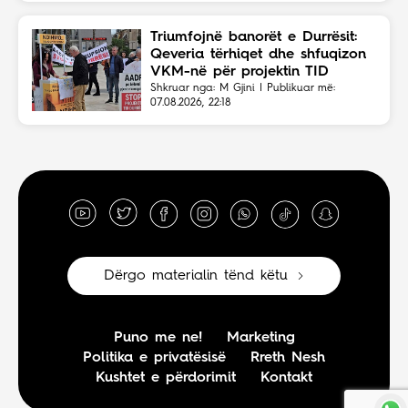
Triumfojnë banorët e Durrësit:
Qeveria tërhiqet dhe shfuqizon
VKM-në për projektin TID
Shkruar nga: M Gjini | Publikuar më:
07.08.2026, 22:18
Dërgo materialin tënd këtu
Puno me ne!
Marketing
Politika e privatësisë
Rreth Nesh
Kushtet e përdorimit
Kontakt