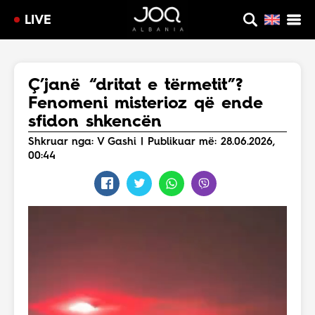
LIVE
Ç’janë “dritat e tërmetit”?
Fenomeni misterioz që ende
sfidon shkencën
Shkruar nga: V Gashi | Publikuar më: 28.06.2026,
00:44