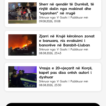
Sherr në qendër të Durrësit, të
rinjtë dalin nga makinat dhe
“sqarohen” në rrugë
Shkruar nga: V Gashi | Publikuar më:
09.08.2026, 01:08
Zjarri në Krujë kërcënon zonat
e banuara, nis evakuimi i
banorëve në Barabit–Lluban
Shkruar nga: V Gashi | Publikuar më:
08.08.2026, 23:43
Vrasja e 20-vjeçarit në Korçë,
kapet pas disa orësh autori i
dyshuar
Shkruar nga: V Gashi | Publikuar më:
08.08.2026, 23:30