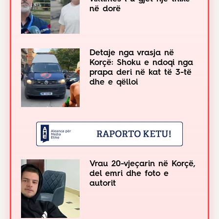
në dorë
Detaje nga vrasja në
Korçë: Shoku e ndoqi nga
prapa deri në kat të 3-të
dhe e qëlloi
Vrau 20-vjeçarin në Korçë,
del emri dhe foto e
autorit