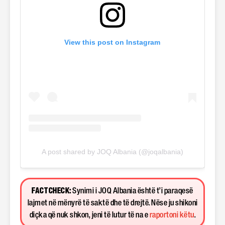
View this post on Instagram
A post shared by JOQ Albania (@joqalbania)
FACT CHECK:
Synimi i JOQ Albania është t’i paraqesë
lajmet në mënyrë të saktë dhe të drejtë. Nëse ju shikoni
diçka që nuk shkon, jeni të lutur të na e
raportoni këtu
.