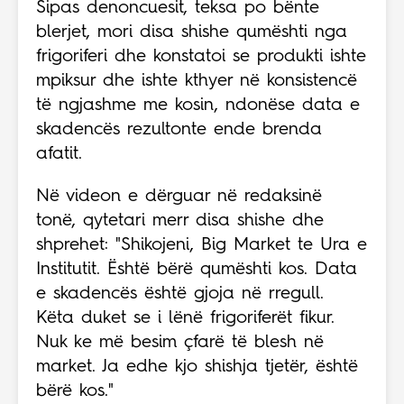
Sipas denoncuesit, teksa po bënte
blerjet, mori disa shishe qumështi nga
frigoriferi dhe konstatoi se produkti ishte
mpiksur dhe ishte kthyer në konsistencë
të ngjashme me kosin, ndonëse data e
skadencës rezultonte ende brenda
afatit.
Në videon e dërguar në redaksinë
tonë, qytetari merr disa shishe dhe
shprehet: "Shikojeni, Big Market te Ura e
Institutit. Është bërë qumështi kos. Data
e skadencës është gjoja në rregull.
Këta duket se i lënë frigoriferët fikur.
Nuk ke më besim çfarë të blesh në
market. Ja edhe kjo shishja tjetër, është
bërë kos."