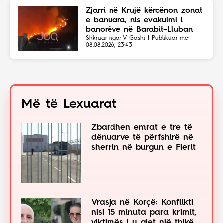
Zjarri në Krujë kërcënon zonat
e banuara, nis evakuimi i
banorëve në Barabit–Lluban
Shkruar nga: V Gashi | Publikuar më:
08.08.2026, 23:43
Më të Lexuarat
Zbardhen emrat e tre të
dënuarve të përfshirë në
sherrin në burgun e Fierit
Vrasja në Korçë: Konflikti
nisi 15 minuta para krimit,
viktimës i u gjet një thikë