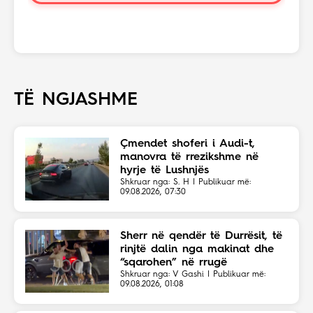
TË NGJASHME
Çmendet shoferi i Audi-t,
manovra të rrezikshme në
hyrje të Lushnjës
Shkruar nga: S. H | Publikuar më:
09.08.2026, 07:30
Sherr në qendër të Durrësit, të
rinjtë dalin nga makinat dhe
“sqarohen” në rrugë
Shkruar nga: V Gashi | Publikuar më:
09.08.2026, 01:08