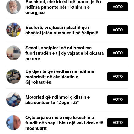
Bashkimi, elektricisti që humbi jetën
ndërsa punonte për rikthimin e
VOTO
energjisë
JOQ Sondazh
Besforti, vrojtuesi i plazhit që i
VOTO
shpëtoi jetën pushuesit në Velipojë
O PËR TË VOTUAR
Sedati, shqiptari që ndihmoi me
 shpallet “Heroi i
fuoristradën e tij dy vajzat e bllokuara
VOTO
në rërë
Dy djemtë që i erdhën në ndihmë
motoristit në aksidentin e
VOTO
Gjirokastrës
Motoristi që ndihmoi çiklistin e
VOTO
aksidentuar te “Zogu i Zi”
Qytetarja që me 5 mijë lekëshin e
fundit në xhep i bleu një vakt dreke të
VOTO
moshuarit