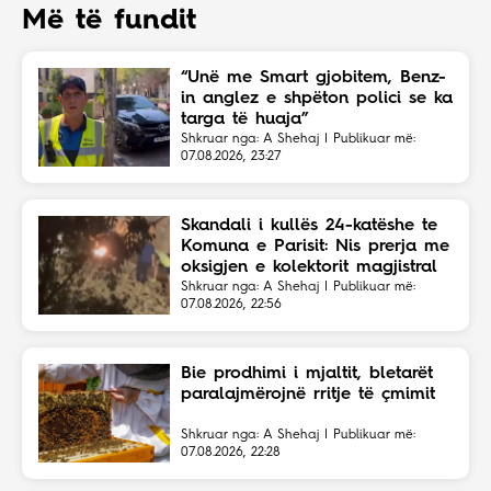
Më të fundit
“Unë me Smart gjobitem, Benz-
in anglez e shpëton polici se ka
targa të huaja”
Shkruar nga: A Shehaj | Publikuar më:
07.08.2026, 23:27
Skandali i kullës 24-katëshe te
Komuna e Parisit: Nis prerja me
oksigjen e kolektorit magjistral
në fshehtësi
Shkruar nga: A Shehaj | Publikuar më:
07.08.2026, 22:56
Bie prodhimi i mjaltit, bletarët
paralajmërojnë rritje të çmimit
Shkruar nga: A Shehaj | Publikuar më:
07.08.2026, 22:28