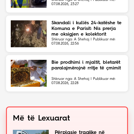
Shkruar nga: A Shehaj | Publikuar më:
07.08.2026, 23:27
Skandali i kullës 24-katëshe te
Komuna e Parisit: Nis prerja
me oksigjen e kolektorit
magjistral në fshehtësi
Shkruar nga: A Shehaj | Publikuar më:
07.08.2026, 22:56
Bie prodhimi i mjaltit, bletarët
paralajmërojnë rritje të çmimit
Shkruar nga: A Shehaj | Publikuar më:
07.08.2026, 22:28
Më të Lexuarat
Përplasje tragjike në