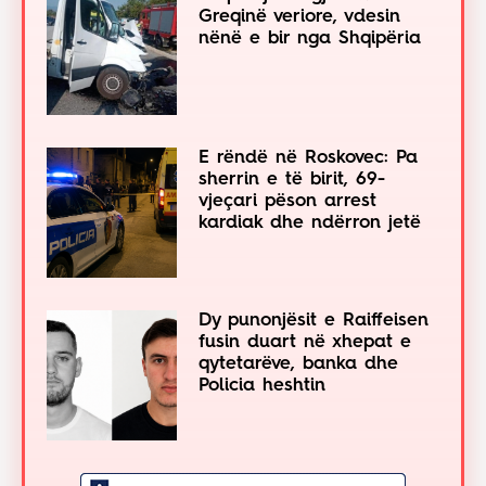
Greqinë veriore, vdesin
nënë e bir nga Shqipëria
E rëndë në Roskovec: Pa
sherrin e të birit, 69-
vjeçari pëson arrest
kardiak dhe ndërron jetë
Dy punonjësit e Raiffeisen
fusin duart në xhepat e
qytetarëve, banka dhe
Policia heshtin