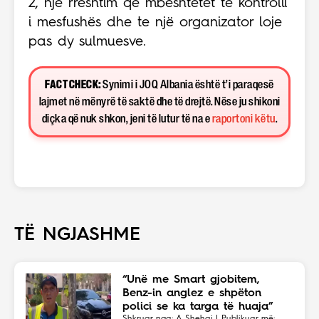
2, një rreshtim që mbështetet te kontrolli
i mesfushës dhe te një organizator loje
pas dy sulmuesve.
FACT CHECK:
Synimi i JOQ Albania është t’i paraqesë
lajmet në mënyrë të saktë dhe të drejtë. Nëse ju shikoni
diçka që nuk shkon, jeni të lutur të na e
raportoni këtu
.
TË NGJASHME
“Unë me Smart gjobitem,
Benz-in anglez e shpëton
polici se ka targa të huaja”