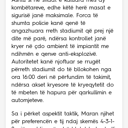
Ashtu si në sfidat e kaluara mes dy
kombëtareve, edhe këtë herë masat e
sigurisë janë maksimale. Forca të
shumta policie kanë qenë të
angazhuara rreth stadiumit që prej një
dite më parë, ndërsa kontrollet janë
kryer në çdo ambient të impiantit me
ndihmën e qenve anti-eksplozivë.
Autoritetet kanë njoftuar se rrugët
përreth stadiumit do të bllokohen nga
ora 16:00 deri në përfundim të takimit,
ndërsa akset kryesore të kryeqytetit do
të mbeten të hapura për qarkullimin e
automjeteve.
Sa i përket aspektit taktik, Maran njihet
për preferencën e tij ndaj skemës 4-3-1-