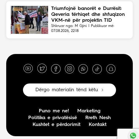
Triumfojnë banorët e Durrësit:
Qeveria tërhiqet dhe shfuqizon
VKM-në për projektin TID
Shkruar nga: M Gjini | Publikuar më:
07.08.2026, 22:18
Dërgo materialin tënd këtu
Puno me ne!
Marketing
Politika e privatësisë
Rreth Nesh
Kushtet e përdorimit
Kontakt