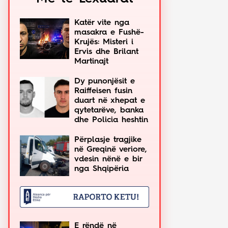
Katër vite nga
masakra e Fushë-
Krujës: Misteri i
Ervis dhe Brilant
Martinajt
Dy punonjësit e
Raiffeisen fusin
duart në xhepat e
qytetarëve, banka
dhe Policia heshtin
Përplasje tragjike
në Greqinë veriore,
vdesin nënë e bir
nga Shqipëria
E rëndë në