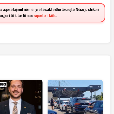
paraqesë lajmet në mënyrë të saktë dhe të drejtë. Nëse ju shikoni
, jeni të lutur të na e
raportoni këtu
.