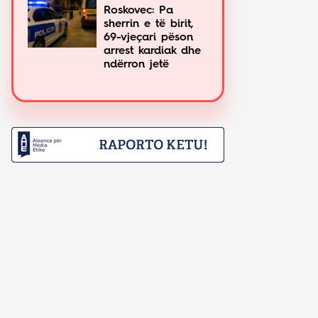
Roskovec: Pa
sherrin e të birit,
69-vjeçari pëson
arrest kardiak dhe
ndërron jetë