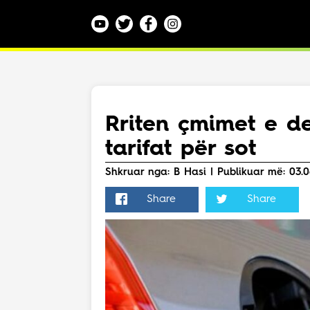
Kategoritë
Veç e Jona
Lajme
Rriten çmimet e de
Teknologji
tarifat për sot
Bota
Argëtim
Shkruar nga: B Hasi | Publikuar më: 03.0
Maqedoni
Share
Share