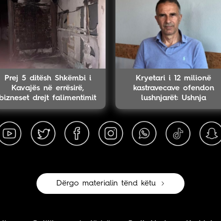
Prej 5 ditësh Shkëmbi i
Kryetari i 12 milionë
Kavajës në errësirë,
kastravecave ofendon
bizneset drejt falimentimit
lushnjarët: Ushnja
Dërgo materialin tënd këtu