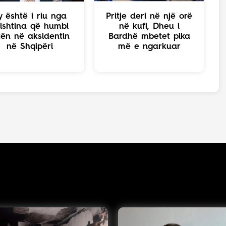
y është i riu nga
Pritje deri në një orë
ishtina që humbi
në kufi, Dheu i
tën në aksidentin
Bardhë mbetet pika
në Shqipëri
më e ngarkuar