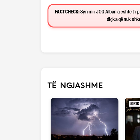
FACT CHECK:
Synimi i JOQ Albania është t’i 
diçka që nuk shkon
TË NGJASHME