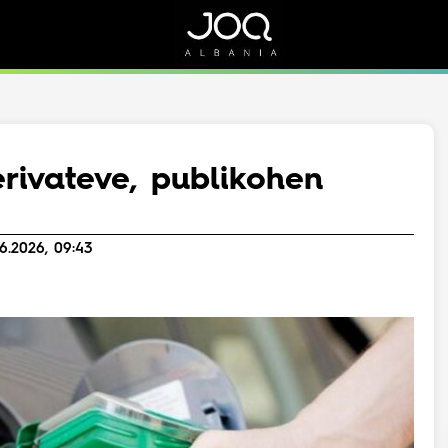
Rreth Nesh
Kontakt
Rreth Nesh
Marketing
Puno me ne!
Kontakt
rivateve, publikohen
Live
6.2026, 09:43