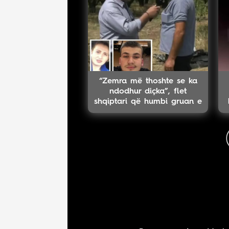
“Zemra më thoshte se ka
ndodhur diçka”, flet
shqiptari që humbi gruan e
djalin në aksident