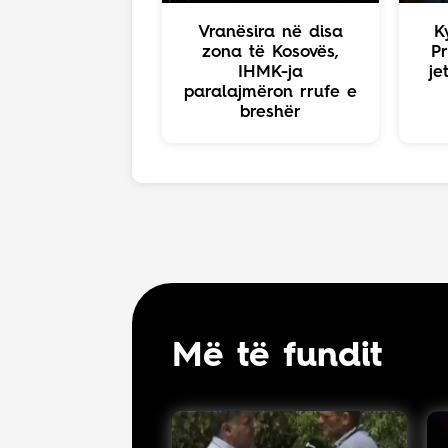
Vranësira në disa
K
zona të Kosovës,
Pr
IHMK-ja
je
paralajmëron rrufe e
breshër
Më të fundit