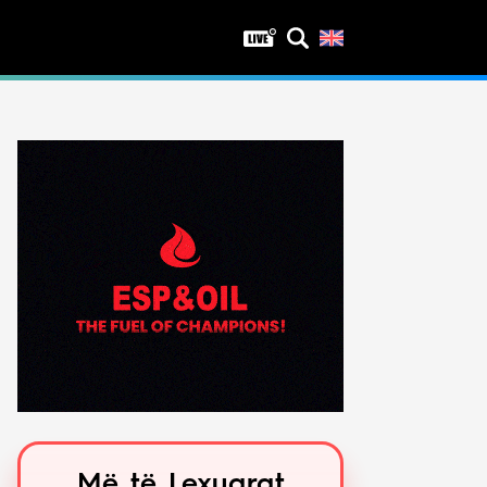
Privatësia
Politika e privatësisë
Kushtet e përdorimit
Më të Lexuarat