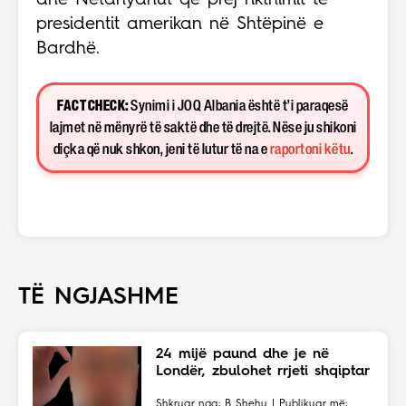
dhe Netanyahut që prej rikthimit të
presidentit amerikan në Shtëpinë e
Bardhë.
FACT CHECK:
Synimi i JOQ Albania është t’i paraqesë
lajmet në mënyrë të saktë dhe të drejtë. Nëse ju shikoni
diçka që nuk shkon, jeni të lutur të na e
raportoni këtu
.
TË NGJASHME
24 mijë paund dhe je në
Londër, zbulohet rrjeti shqiptar
Shkruar nga: B Shehu | Publikuar më: