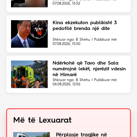
07.08.2026, 15:52
Kina ekzekuton publikisht 3
pedofilë brenda një dite
Shkruar nga: B Shehu | Publikuar më:
07.08.2026, 15:50
Ndërkohë që Tavo dhe Sala
numërojnë lekët, njerëzit vdesin
në Himarë
Shkruar nga: B Shehu | Publikuar më:
06.08.2026, 12:56
Më të Lexuarat
Përplasje tragjike në