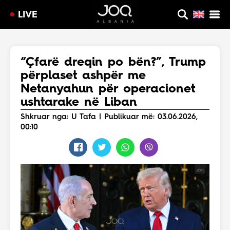
LIVE
“Çfarë dreqin po bën?”, Trump
përplaset ashpër me
Netanyahun për operacionet
ushtarake në Liban
Shkruar nga: U Tafa | Publikuar më: 03.06.2026,
00:10