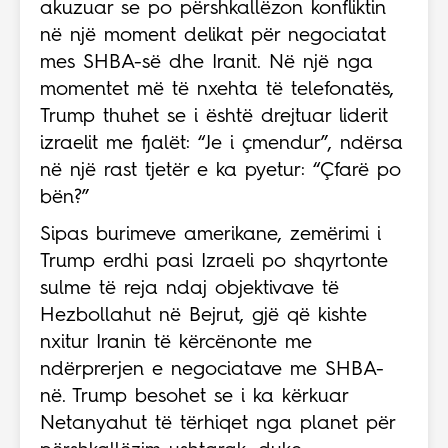
akuzuar se po përshkallëzon konfliktin
në një moment delikat për negociatat
mes SHBA-së dhe Iranit. Në një nga
momentet më të nxehta të telefonatës,
Trump thuhet se i është drejtuar liderit
izraelit me fjalët: “Je i çmendur”, ndërsa
në një rast tjetër e ka pyetur: “Çfarë po
bën?”
Sipas burimeve amerikane, zemërimi i
Trump erdhi pasi Izraeli po shqyrtonte
sulme të reja ndaj objektivave të
Hezbollahut në Bejrut, gjë që kishte
nxitur Iranin të kërcënonte me
ndërprerjen e negociatave me SHBA-
në. Trump besohet se i ka kërkuar
Netanyahut të tërhiqet nga planet për