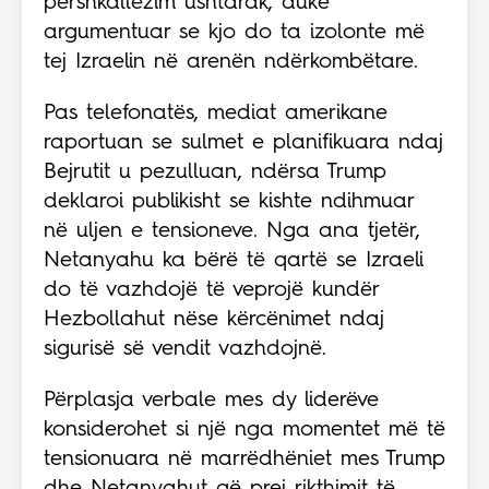
përshkallëzim ushtarak, duke
argumentuar se kjo do ta izolonte më
tej Izraelin në arenën ndërkombëtare.
Pas telefonatës, mediat amerikane
raportuan se sulmet e planifikuara ndaj
Bejrutit u pezulluan, ndërsa Trump
deklaroi publikisht se kishte ndihmuar
në uljen e tensioneve. Nga ana tjetër,
Netanyahu ka bërë të qartë se Izraeli
do të vazhdojë të veprojë kundër
Hezbollahut nëse kërcënimet ndaj
sigurisë së vendit vazhdojnë.
Përplasja verbale mes dy liderëve
konsiderohet si një nga momentet më të
tensionuara në marrëdhëniet mes Trump