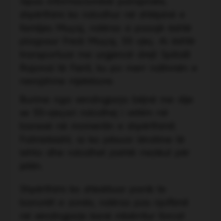
Sipas informacioneve paraprake,
shpërthimi ka ndodhur në shtëpinë e
familjes Muçaj, ndërsa si pasojë është
plagosur Fredi Muçaj, 55 vjeç. Ai është
transportuar me urgjencë drejt Spitalit
Rajonal të Fierit, ku po merr ndihmën e
nevojshme mjekësore.
Burime nga vendngjarja bëjnë me dije
se 55-vjeçari ndodhej i vetëm në
banesë në momentin e shpërthimit.
Fatmirësisht, ai ka pësuar lëndime të
lehta dhe ndodhet jashtë rrezikut për
jetën.
Shpërthimi ka shkaktuar panik te
banorët e zonës, ndërsa pas njoftimit
në vendngjarje kanë mbërritur forcat