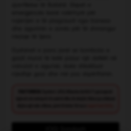
zjarrfikëse të Ballshit. Ekipet e
emergjencës kanë ndërhyrë për
nxjerrjen e të plagosurit nga banesa
dhe sigurimin e zonës për të shmangur
rreziqe të tjera.
Dyshimet e para janë se bombola e
gazit mund të ketë pasur një defekt në
valvulat e sigurisë, duke shkaktuar
rrjedhje gazi dhe më pas shpërthimin.
FACT CHECK:
Synimi i JOQ Albania është t’i paraqesë
lajmet në mënyrë të saktë dhe të drejtë. Nëse ju shikoni
diçka që nuk shkon, jeni të lutur të na e
raportoni këtu
.
JOQ Sondazh