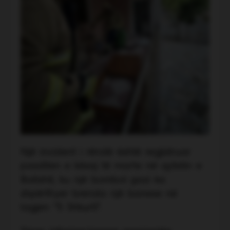
Një incident i rëndë është regjistruar
pasditen e kësaj të marte në qytetin e
Ballshit, ku një bombol gazi ka
shpërthyer brenda një banese në
lagjen “5 Shkurti”.