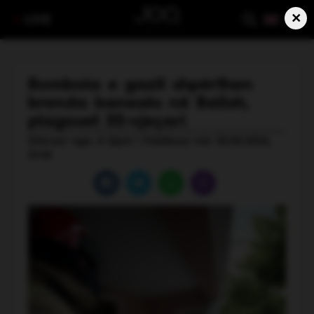
×
LIVE
Bombola e gazit shpërthen
brenda banesës në Ballsh,
plagoset 55-vjeçari
Shkruar nga: A Gjoni | Publikuar më: 02.06.2026,
21:48