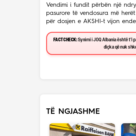
Vendimi i fundit përbën një ndr
pasurore të vendosura më herët
për dosjen e AKSHI-t vijon ende
FACT CHECK:
Synimi i JOQ Albania është t’i 
diçka që nuk shkon
TË NGJASHME