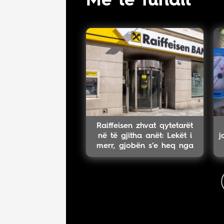
Më të fundit
Raiffeisen zhvat qytetarët
në të gjitha anët: Lekët i
j
merr, gjobën s’e heq nga
sistemi