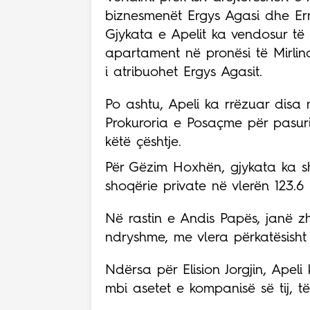
biznesmenët Ergys Agasi dhe Ermal
Gjykata e Apelit ka vendosur të
apartament në pronësi të Mirli
i atribuohet Ergys Agasit.
Po ashtu, Apeli ka rrëzuar disa
Prokuroria e Posaçme për pasuri
këtë çështje.
Për Gëzim Hoxhën, gjykata ka sh
shoqërie private në vlerën 123.6 
Në rastin e Andis Papës, janë z
ndryshme, me vlera përkatësisht 
Ndërsa për Elision Jorgjin, Apel
mbi asetet e kompanisë së tij, të