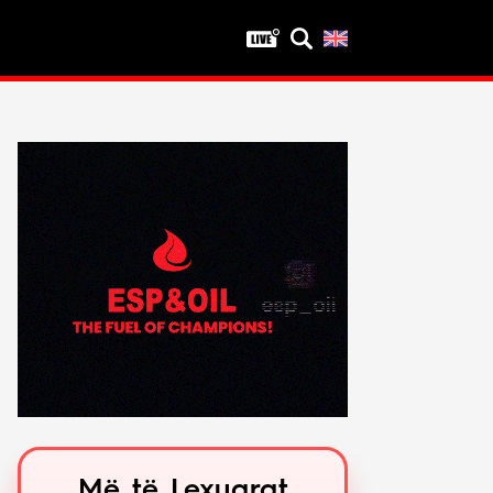
Privatësia
Politika e privatësisë
Kushtet e përdorimit
Më të Lexuarat