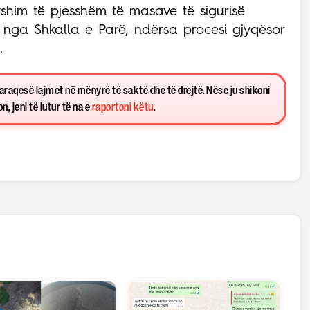
yshim të pjesshëm të masave të sigurisë
 nga Shkalla e Parë, ndërsa procesi gjyqësor
.
paraqesë lajmet në mënyrë të saktë dhe të drejtë. Nëse ju shikoni
, jeni të lutur të na e
raportoni këtu
.