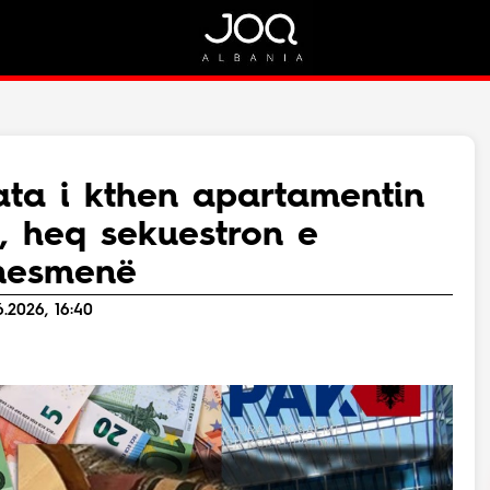
Rreth Nesh
Kontakt
Rreth Nesh
Marketing
Puno me ne!
Kontakt
ata i kthen apartamentin
Live
, heq sekuestron e
znesmenë
.2026, 16:40