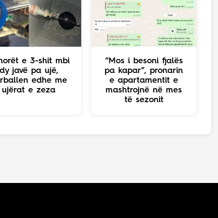
norët e 3-shit mbi
“Mos i besoni fjalës
dy javë pa ujë,
pa kapar”, pronarin
rballen edhe me
e apartamentit e
ujërat e zeza
mashtrojnë në mes
të sezonit