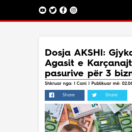
Kategoritë
Veç e Jona
Lajme
Dosja AKSHI: Gjyk
Teknologji
Agasit e Karçanajt
Bota
Argëtim
pasurive për 3 bi
Maqedoni
Shkruar nga: I Cani | Publikuar më: 02.06
Share
Share