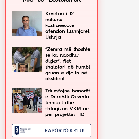
Kryetari i 12
milionë
kastravecave
ofendon lushnjarët:
Ushnja
“Zemra më thoshte
se ka ndodhur
diçka”, flet
shqiptari që humbi
gruan e djalin në
aksident
Triumfojnë banorët
e Durrësit: Qeveria
tërhiqet dhe
shfuqizon VKM-në
për projektin TID