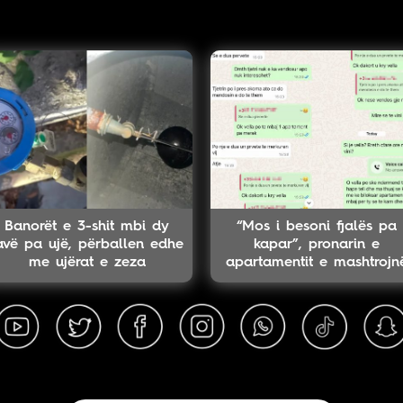
Banorët e 3-shit mbi dy
“Mos i besoni fjalës pa
avë pa ujë, përballen edhe
kapar”, pronarin e
me ujërat e zeza
apartamentit e mashtrojn
në mes të sezonit