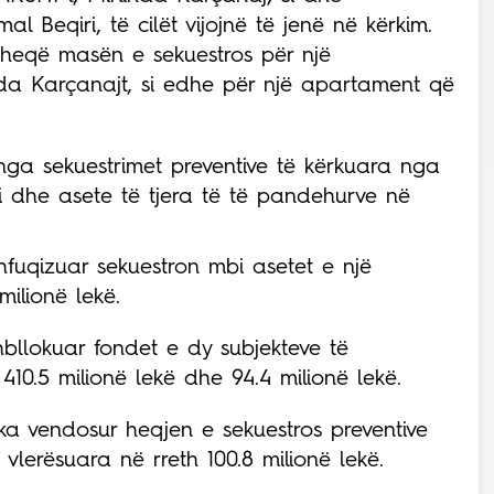
 Beqiri, të cilët vijojnë të jenë në kërkim.
 heqë masën e sekuestros për një
nda Karçanajt, si edhe për një apartament që
 nga sekuestrimet preventive të kërkuara nga
 dhe asete të tjera të të pandehurve në
fuqizuar sekuestron mbi asetet e një
milionë lekë.
hbllokuar fondet e dy subjekteve të
410.5 milionë lekë dhe 94.4 milionë lekë.
i ka vendosur heqjen e sekuestros preventive
 vlerësuara në rreth 100.8 milionë lekë.