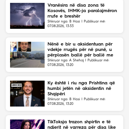
Vranësira në disa zona të
Kosovës, IHMK-ja paralajmëron
rrufe e breshër
Shkruar nga: B Hasi | Publikuar më:
07.08.2026, 13:33
Nënë e bir u aksidentuan për
vdekje rrugës për në punë, u
përplasën ballë për ballë me
një kamion
Shkruar nga: A Shehaj | Publikuar më:
07.08.2026, 13:20
Ky është i riu nga Prishtina që
humbi jetën në aksidentin në
Shqipëri
Shkruar nga: B Hasi | Publikuar më:
07.08.2026, 13:20
TikToksja trazon shpirtin e të
ndjerit në varreza për disa like