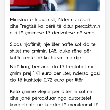
Ministria e Industrisë, Ndërmarrësisë
dhe Tregtisë ka bërë të ditur përcaktimin
e ri të çmimeve të derivateve në vend.
Sipas njoftimit, një litër naftë sot do të
shitet me çmimin 1.48, duke rënë për
katër centë në krahasim me dje.
Ndërkaq, benzina do të tregtohet me
çmim prej 1.41 euro për litër, ndërsa gasi
do të kushtojë 0.72 euro për litër.
Këto çmime vlejnë për ditën e sotme
dhe janë përcaktuar nga autoritetet
kompetente në kuadër të monitorimit të