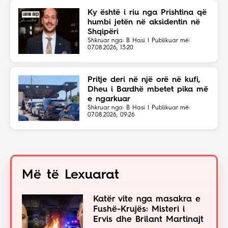
Ky është i riu nga Prishtina që
humbi jetën në aksidentin në
Shqipëri
Shkruar nga: B Hasi | Publikuar më:
07.08.2026, 13:20
Pritje deri në një orë në kufi,
Dheu i Bardhë mbetet pika më
e ngarkuar
Shkruar nga: B Hasi | Publikuar më:
07.08.2026, 09:26
Më të Lexuarat
Katër vite nga masakra e
Fushë-Krujës: Misteri i
Ervis dhe Brilant Martinajt