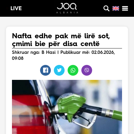
LIVE
Nafta edhe pak më lirë sot,
çmimi bie për disa centë
Shkruar nga: B Hasi | Publikuar më: 02.06.2026,
09:08