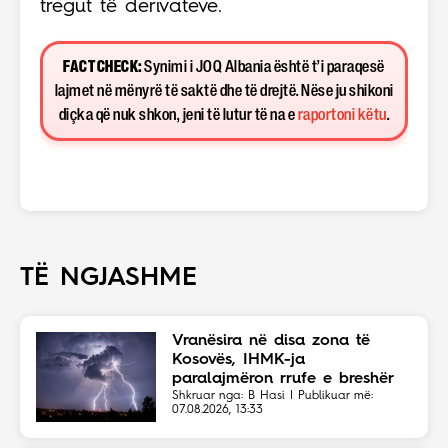
tregut të derivateve.
FACT CHECK:
Synimi i JOQ Albania është t’i paraqesë
lajmet në mënyrë të saktë dhe të drejtë. Nëse ju shikoni
diçka që nuk shkon, jeni të lutur të na e
raportoni këtu
.
TË NGJASHME
Vranësira në disa zona të
Kosovës, IHMK-ja
paralajmëron rrufe e breshër
Shkruar nga: B Hasi | Publikuar më:
07.08.2026, 13:33