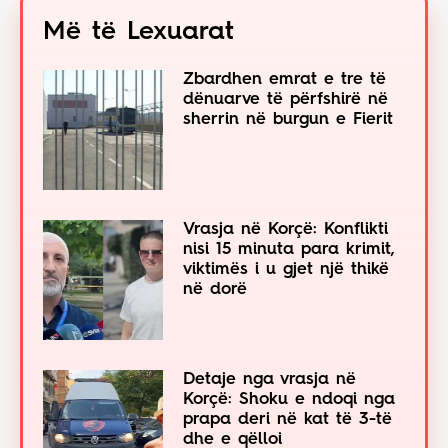
Më të Lexuarat
Zbardhen emrat e tre të
dënuarve të përfshirë në
sherrin në burgun e Fierit
Vrasja në Korçë: Konflikti
nisi 15 minuta para krimit,
viktimës i u gjet një thikë
në dorë
Detaje nga vrasja në
Korçë: Shoku e ndoqi nga
prapa deri në kat të 3-të
dhe e qëlloi