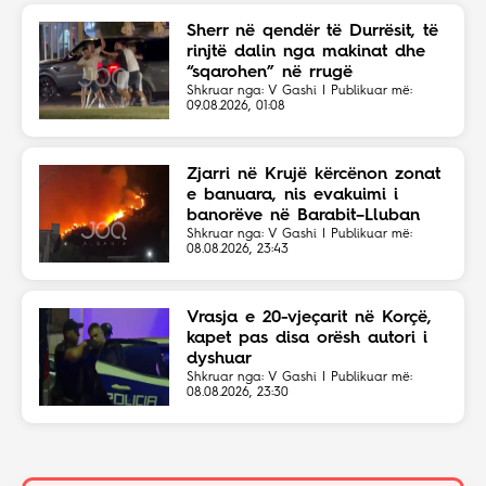
Sherr në qendër të Durrësit, të
rinjtë dalin nga makinat dhe
“sqarohen” në rrugë
Shkruar nga: V Gashi | Publikuar më:
09.08.2026, 01:08
Zjarri në Krujë kërcënon zonat
e banuara, nis evakuimi i
banorëve në Barabit–Lluban
Shkruar nga: V Gashi | Publikuar më:
08.08.2026, 23:43
Vrasja e 20-vjeçarit në Korçë,
kapet pas disa orësh autori i
dyshuar
Shkruar nga: V Gashi | Publikuar më:
08.08.2026, 23:30