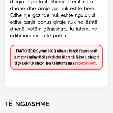
djegia e pallatit. Shumë premtime u
dhanë dhe asnjë gjë nuk është bërë.
Edhe një gozhdë nuk është ngulur, si
edhe asnjë bonus qiraje nuk na është
dhënë. Vetëm gënjeshtra. Ju lutem, na
ndihmoni me këtë postim.
FACT CHECK:
Synimi i JOQ Albania është t’i paraqesë
lajmet në mënyrë të saktë dhe të drejtë. Nëse ju shikoni
diçka që nuk shkon, jeni të lutur të na e
raportoni këtu
.
TË NGJASHME