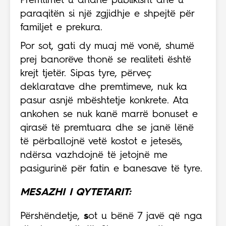
Premtimet u dhanë publikisht dhe u
paraqitën si një zgjidhje e shpejtë për
familjet e prekura.
Por sot, gati dy muaj më vonë, shumë
prej banorëve thonë se realiteti është
krejt tjetër. Sipas tyre, përveç
deklaratave dhe premtimeve, nuk ka
pasur asnjë mbështetje konkrete. Ata
ankohen se nuk kanë marrë bonuset e
qirasë të premtuara dhe se janë lënë
të përballojnë vetë kostot e jetesës,
ndërsa vazhdojnë të jetojnë me
pasigurinë për fatin e banesave të tyre.
MESAZHI I QYTETARIT:
Përshëndetje,
s
ot u bënë 7 javë që nga