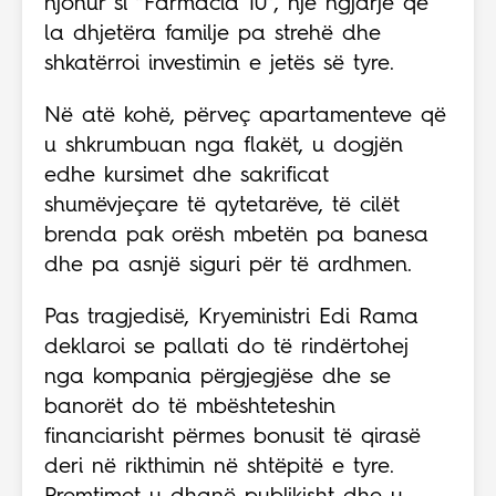
njohur si “Farmacia 10”, një ngjarje që
la dhjetëra familje pa strehë dhe
shkatërroi investimin e jetës së tyre.
Në atë kohë, përveç apartamenteve që
u shkrumbuan nga flakët, u dogjën
edhe kursimet dhe sakrificat
shumëvjeçare të qytetarëve, të cilët
brenda pak orësh mbetën pa banesa
dhe pa asnjë siguri për të ardhmen.
Pas tragjedisë, Kryeministri Edi Rama
deklaroi se pallati do të rindërtohej
nga kompania përgjegjëse dhe se
banorët do të mbështeteshin
financiarisht përmes bonusit të qirasë
deri në rikthimin në shtëpitë e tyre.