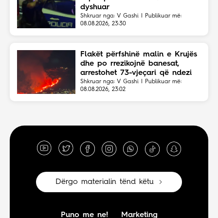
dyshuar
Shkruar nga: V Gashi | Publikuar më:
08.08.2026, 23:30
Flakët përfshinë malin e Krujës
dhe po rrezikojnë banesat,
arrestohet 73-vjeçari që ndezi
zjarrin për të djegur barin
Shkruar nga: V Gashi | Publikuar më:
08.08.2026, 23:02
Dërgo materialin tënd këtu
Puno me ne!
Marketing