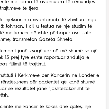
ientë me forma të avancuara të sëmundjes
rajtimeve të tjera.
r injeksionin amivantamab, të zhvilluar nga
Johnson, i cili u testua në një studim të
entë me kancer që ishte përhapur ose ishte
rshme, transmeton Gazeta Shneta.
, tumoret janë zvogëluar në më shumë se një
ek 15 prej tyre është raportuar zhdukja e
 fillimit të trajtimit.
nstituti i Kërkimeve për Kancerin në Londër e
 të rëndësishëm për pacientët që kanë shumë
uar se rezultatet janë “jashtëzakonisht të
rësh.
acientë me kancer të kokës dhe qafës, një