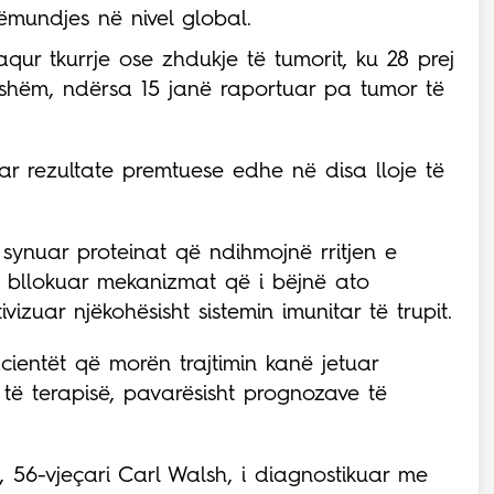
mundjes në nivel global.
ur tkurrje ose zhdukje të tumorit, ku 28 prej
kshëm, ndërsa 15 janë raportuar pa tumor të
uar rezultate premtuese edhe në disa lloje të
ynuar proteinat që ndihmojnë rritjen e
 bllokuar mekanizmat që i bëjnë ato
ivizuar njëkohësisht sistemin imunitar të trupit.
cientët që morën trajtimin kanë jetuar
t të terapisë, pavarësisht prognozave të
 56-vjeçari Carl Walsh, i diagnostikuar me