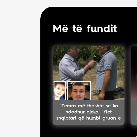
Më të fundit
“Zemra më thoshte se ka
ndodhur diçka”, flet
shqiptari që humbi gruan e
djalin në aksident