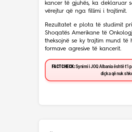
kancer të gjuhës, ka deklaruar 
vërejtur që nga fillimi i trajtimit.
Rezultatet e plota të studimit p
Shoqatës Amerikane të Onkologji
theksojnë se ky trajtim mund të h
formave agresive të kancerit.
FACT CHECK:
Synimi i JOQ Albania është t’i 
diçka që nuk shkon