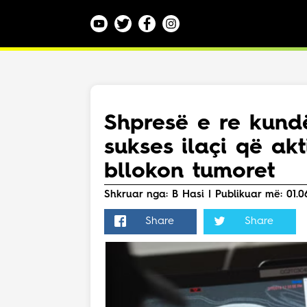
Kategoritë
Veç e Jona
Lajme
Shpresë e re kundë
Teknologji
sukses ilaçi që ak
Bota
Argëtim
bllokon tumoret
Maqedoni
Shkruar nga: B Hasi | Publikuar më: 01.06
Share
Share