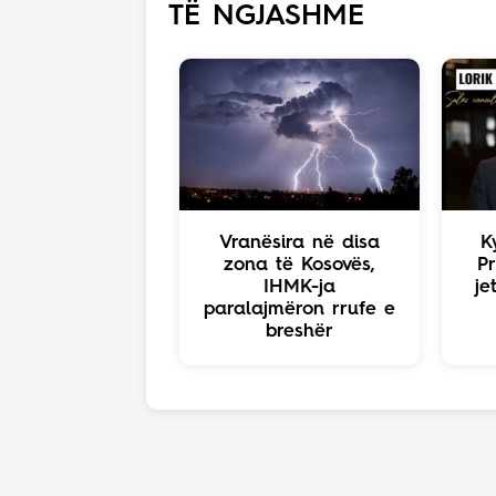
TË NGJASHME
Vranësira në disa
K
zona të Kosovës,
Pr
IHMK-ja
je
paralajmëron rrufe e
breshër