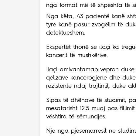
nga format më të shpeshta të së
Nga këta, 43 pacientë kanë shfaq
tyre kanë pasur zvogëlim të du
detektueshëm.
Ekspertët thonë se ilaçi ka treg
kancerit të mushkërive.
Ilaçi amivantamab vepron duke s
qelizave kancerogjene dhe duke
rezistente ndaj trajtimit, duke akt
Sipas të dhënave të studimit, pa
mesatarisht 12.5 muaj pas fillimi
vështira të sëmundjes.
Një nga pjesëmarrësit në studim,