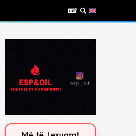
Privatësia
Politika e privatësisë
Kushtet e përdorimit
Më të Lexuarat