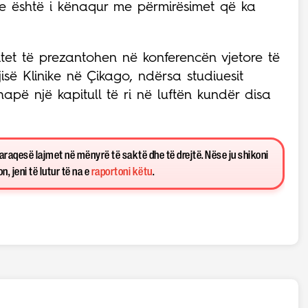
se është i kënaqur me përmirësimet që ka
ritet të prezantohen në konferencën vjetore të
së Klinike në Çikago, ndërsa studiuesit
apë një kapitull të ri në luftën kundër disa
paraqesë lajmet në mënyrë të saktë dhe të drejtë. Nëse ju shikoni
, jeni të lutur të na e
raportoni këtu
.