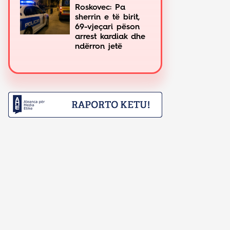
Roskovec: Pa
sherrin e të birit,
69-vjeçari pëson
arrest kardiak dhe
ndërron jetë