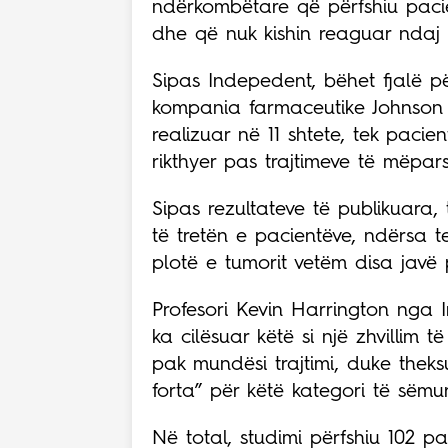
ndërkombëtare që përfshiu pac
dhe që nuk kishin reaguar ndaj t
Sipas Indepedent, bëhet fjalë pë
kompania farmaceutike Johnson & 
realizuar në 11 shtete, tek paci
rikthyer pas trajtimeve të mëpa
Sipas rezultateve të publikuara
të tretën e pacientëve, ndërsa t
plotë e tumorit vetëm disa javë pas
Profesori Kevin Harrington nga I
ka cilësuar këtë si një zhvillim
pak mundësi trajtimi, duke theks
forta” për këtë kategori të sëmu
Në total, studimi përfshiu 102 p