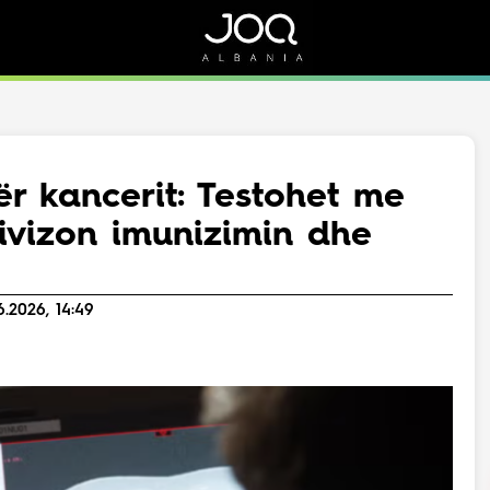
Rreth Nesh
Kontakt
Rreth Nesh
Marketing
Puno me ne!
Kontakt
r kancerit: Testohet me
Live
tivizon imunizimin dhe
.2026, 14:49