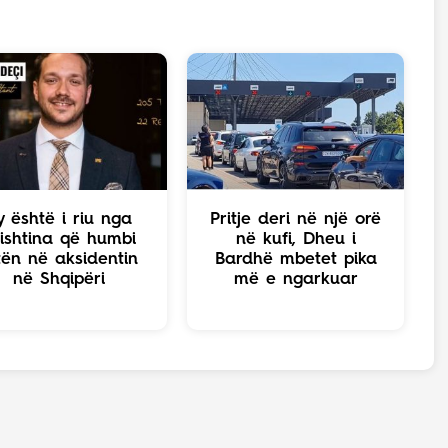
y është i riu nga
Pritje deri në një orë
ishtina që humbi
në kufi, Dheu i
tën në aksidentin
Bardhë mbetet pika
në Shqipëri
më e ngarkuar