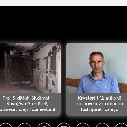
Prej 5 ditësh Shkëmbi i
Kryetari i 12 milionë
Kavajës në errësirë,
kastravecave ofendon
bizneset drejt falimentimit
lushnjarët: Ushnja