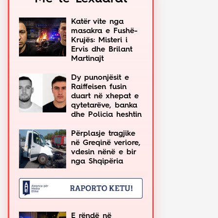
Katër vite nga
masakra e Fushë-
Krujës: Misteri i
Ervis dhe Brilant
Martinajt
Dy punonjësit e
Raiffeisen fusin
duart në xhepat e
qytetarëve, banka
dhe Policia heshtin
Përplasje tragjike
në Greqinë veriore,
vdesin nënë e bir
nga Shqipëria
E rëndë në