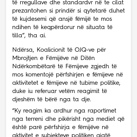
të rregullave dhe standardvr në te cilat
prezantohen si prindër si qytetarë duhet
të kujdesemi që ansjë fëmijë te mos
ndihen të keqpërdorur në situata të
tilla”, tha ai.
Ndërsa, Koalicionit të OJQ-ve për
Mbrojtjen e Fëmijëve në Ditën
Ndërkombëtarë të Fëmijeve zgjedh të
mos komentojë përfshirjen e fëmijeve në
aktivitetet e fëmijeve në tubime politike,
duke iu referuar vetëm reagimit të
djeshëm të bërë nga ta dje.
“Ky reagim ka ardhur nga raportimet
nga terreni dhe pikërisht nga mediet që
është parë përfshirja e fëmijëve në
aktivitet e subjekteve politiken gjatë