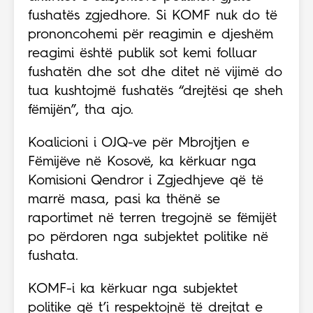
fushatës zgjedhore. Si KOMF nuk do të
prononcohemi për reagimin e djeshëm
reagimi është publik sot kemi folluar
fushatën dhe sot dhe ditet në vijimë do
tua kushtojmë fushatës “drejtësi qe sheh
fëmijën”, tha ajo.
Koalicioni i OJQ-ve për Mbrojtjen e
Fëmijëve në Kosovë, ka kërkuar nga
Komisioni Qendror i Zgjedhjeve që të
marrë masa, pasi ka thënë se
raportimet në terren tregojnë se fëmijët
po përdoren nga subjektet politike në
fushata.
KOMF-i ka kërkuar nga subjektet
politike që t’i respektojnë të drejtat e