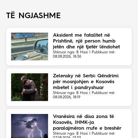
TË NGJASHME
Aksident me fatalitet në
Prishtinë, një person humb
jetën dhe një tjetër lëndohet
Shkruar nga: B Hasi | Publikuar më:
08.08.2026, 18:36
Zelensky në Serbi: Qëndrimi
për mosnjohjen e Kosovës
mbetet i pandryshuar
Shkruar nga: B Hasi | Publikuar më:
08.08.2026, 18:19
Vranësira në disa zona të
Kosovës, IHMK-ja
paralajmëron rrufe e breshër
Shkruar nga: B Hasi | Publikuar më: