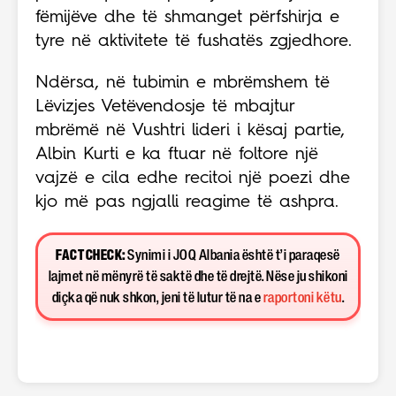
fëmijëve dhe të shmanget përfshirja e
tyre në aktivitete të fushatës zgjedhore.
Ndërsa, në tubimin e mbrëmshem të
Lëvizjes Vetëvendosje të mbajtur
mbrëmë në Vushtri lideri i kësaj partie,
Albin Kurti e ka ftuar në foltore një
vajzë e cila edhe recitoi një poezi dhe
kjo më pas ngjalli reagime të ashpra.
FACT CHECK:
Synimi i JOQ Albania është t’i paraqesë
lajmet në mënyrë të saktë dhe të drejtë. Nëse ju shikoni
diçka që nuk shkon, jeni të lutur të na e
raportoni këtu
.