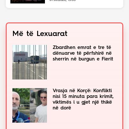
07.08.2026, 13:33
Më të Lexuarat
Zbardhen emrat e tre të
dënuarve të përfshirë në
sherrin në burgun e Fierit
Vrasja në Korçë: Konflikti
nisi 15 minuta para krimit,
viktimës i u gjet një thikë
në dorë