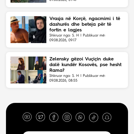
09.08.2026, 09:47
Vrasja në Korçë, ngacmimi i të
dashurës dhe beteja për të
fortin e lagjes
Shkruar nga: S. H | Publikuar më:
09.08.2026, 09:17
Zelensky gëzoi Vuçiçin duke
dalë kundër Kosovës, pse hesht
Rama?
Shkruar nga: S. H | Publikuar më:
09.08.2026, 08:55