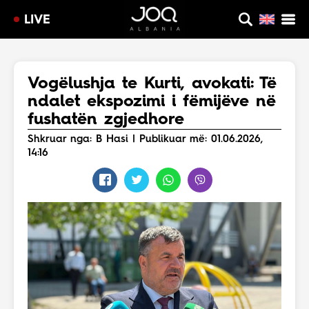
LIVE
Vogëlushja te Kurti, avokati: Të
ndalet ekspozimi i fëmijëve në
fushatën zgjedhore
Shkruar nga: B Hasi | Publikuar më: 01.06.2026,
14:16