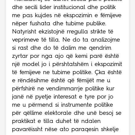
dhe secili lider institucional dhe politik
me pas kujdes në ekspozimin e fëmijeve
nëper fushata dhe tubime publike.
Natyrisht ekzistojnë rregulla strikte të
veprimeve të tilla. Ne do ta analizojme
si rast dhe do të dalim me qendrim
zyrtar por nga ajo që kemi parë është
një model jo i përshtatshëm i ekspozimit
të femijeve ne tubime politike. Çka është
e rëndësihme është që fëmijët me u
përfshirë ne vendimmarrje politike kur
janë në pyetje interesat e tyre por jo
me u përmend si instrumente politike
për qëllime elektorale dhe unë besoj se
praktikat e tilla duhet të ndalen
pavarëissht nëse ato paraqesin shkelje