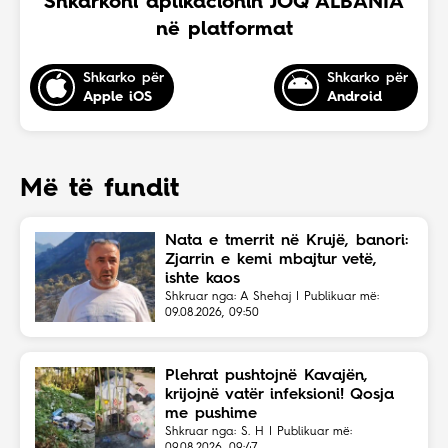
Shkarkoni aplikacionin JOQ ALBANIA
në platformat
Shkarko për
Shkarko për
Apple iOS
Android
Më të fundit
Nata e tmerrit në Krujë, banori:
Zjarrin e kemi mbajtur vetë,
ishte kaos
Shkruar nga: A Shehaj | Publikuar më:
09.08.2026, 09:50
Plehrat pushtojnë Kavajën,
krijojnë vatër infeksioni! Qosja
me pushime
Shkruar nga: S. H | Publikuar më: