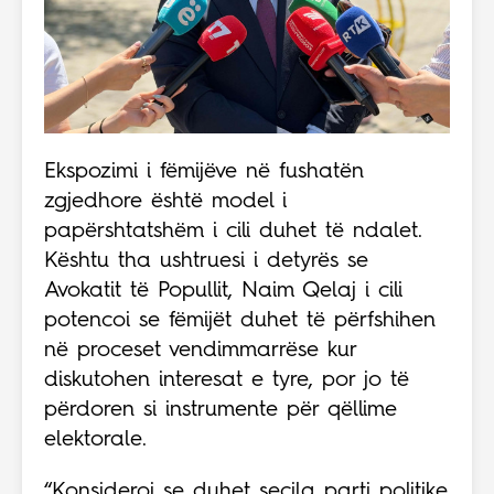
Ekspozimi i fëmijëve në fushatën
zgjedhore është model i
papërshtatshëm i cili duhet të ndalet.
Kështu tha ushtruesi i detyrës se
Avokatit të Popullit, Naim Qelaj i cili
potencoi se fëmijët duhet të përfshihen
në proceset vendimmarrëse kur
diskutohen interesat e tyre, por jo të
përdoren si instrumente për qëllime
elektorale.
“Konsideroj se duhet secila parti politike