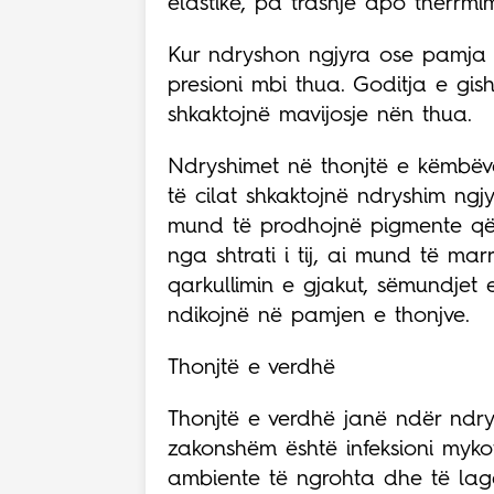
elastikë, pa trashje apo thërrmi
Kur ndryshon ngjyra ose pamja e
presioni mbi thua. Goditja e gi
shkaktojnë mavijosje nën thua.
Ndryshimet në thonjtë e këmbëv
të cilat shkaktojnë ndryshim ngj
mund të prodhojnë pigmente që 
nga shtrati i tij, ai mund të ma
qarkullimin e gjakut, sëmundjet
ndikojnë në pamjen e thonjve.
Thonjtë e verdhë
Thonjtë e verdhë janë ndër ndr
zakonshëm është infeksioni myko
ambiente të ngrohta dhe të lagë