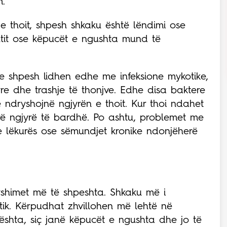
m.
 thoit, shpesh shkaku është lëndimi ose
shtit ose këpucët e ngushta mund të
e shpesh lidhen edhe me infeksione mykotike,
yre dhe trashje të thonjve. Edhe disa baktere
ndryshojnë ngjyrën e thoit. Kur thoi ndahet
rrë ngjyrë të bardhë. Po ashtu, problemet me
 e lëkurës ose sëmundjet kronike ndonjëherë
yshimet më të shpeshta. Shkaku më i
tik. Kërpudhat zhvillohen më lehtë në
shta, siç janë këpucët e ngushta dhe jo të