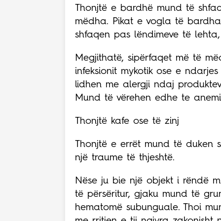
Thonjtë e bardhë mund të shfaqe
mëdha. Pikat e vogla të bardh
shfaqen pas lëndimeve të lehta, s
Megjithatë, sipërfaqet më të m
infeksionit mykotik ose e ndarjes 
lidhen me alergji ndaj produkteve
Mund të vërehen edhe te anemi
Thonjtë kafe ose të zinj
Thonjtë e errët mund të duken 
një traume të thjeshtë.
Nëse ju bie një objekt i rëndë mb
të përsëritur, gjaku mund të gr
hematomë subunguale. Thoi mund 