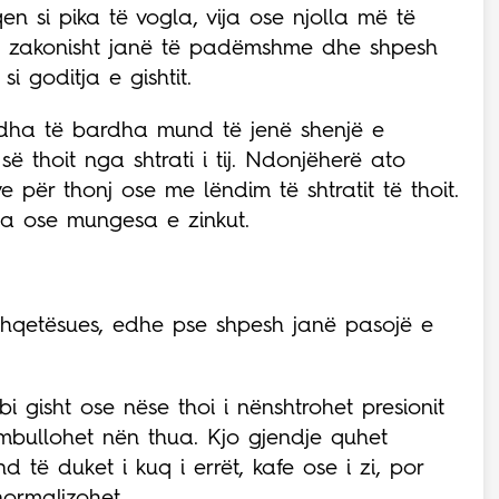
n si pika të vogla, vija ose njolla më të
a zakonisht janë të padëmshme dhe shpesh
i goditja e gishtit.
ëdha të bardha mund të jenë shenjë e
së thoit nga shtrati i tij. Ndonjëherë ato
 për thonj ose me lëndim të shtratit të thoit.
a ose mungesa e zinkut.
shqetësues, edhe pse shpesh janë pasojë e
i gisht ose nëse thoi i nënshtrohet presionit
umbullohet nën thua. Kjo gjendje quhet
të duket i kuq i errët, kafe ose i zi, por