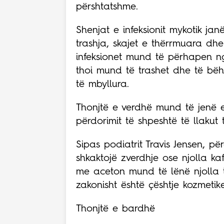
përshtatshme.
Shenjat e infeksionit mykotik jan
trashja, skajet e thërrmuara dh
infeksionet mund të përhapen nga
thoi mund të trashet dhe të bë
të mbyllura.
Thonjtë e verdhë mund të jenë e
përdorimit të shpeshtë të llakut 
Sipas podiatrit Travis Jensen, p
shkaktojë zverdhje ose njolla ka
me aceton mund të lënë njolla t
zakonisht është çështje kozmetik
Thonjtë e bardhë