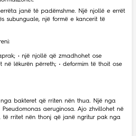
normalizohet.
e errëta janë të padëmshme. Një njollë e errët
s subunguale, një formë e kancerit të
eni:
raprak; • një njollë që zmadhohet ose
 në lëkurën përreth; • deformim të thoit ose
t nga bakteret që rriten nën thua. Një nga
 Pseudomonas aeruginosa. Ajo zhvillohet në
ë rritet nën thonj që janë ngritur pak nga