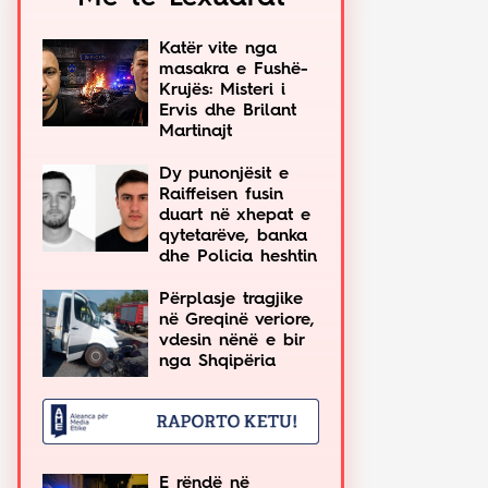
Katër vite nga
masakra e Fushë-
Krujës: Misteri i
Ervis dhe Brilant
Martinajt
Dy punonjësit e
Raiffeisen fusin
duart në xhepat e
qytetarëve, banka
dhe Policia heshtin
Përplasje tragjike
në Greqinë veriore,
vdesin nënë e bir
nga Shqipëria
E rëndë në