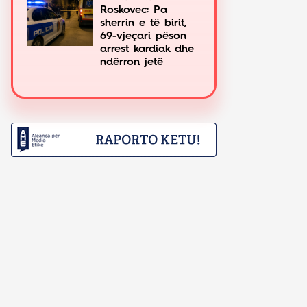
Roskovec: Pa
sherrin e të birit,
69-vjeçari pëson
arrest kardiak dhe
ndërron jetë