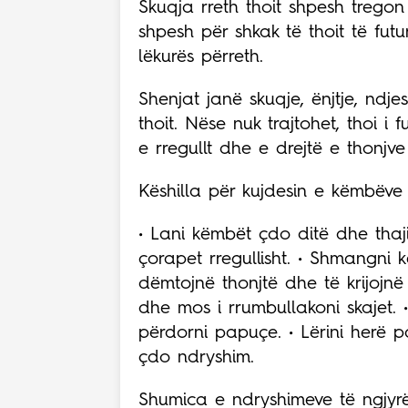
Skuqja rreth thoit shpesh tregon
shpesh për shkak të thoit të futur
lëkurës përreth.
Shenjat janë skuqje, ënjtje, ndj
thoit. Nëse nuk trajtohet, thoi i 
e rregullt dhe e drejtë e thonj
Këshilla për kujdesin e këmbëve
• Lani këmbët çdo ditë dhe thaji
çorapet rregullisht. • Shmangni
dëmtojnë thonjtë dhe të krijojnë 
dhe mos i rrumbullakoni skajet.
përdorni papuçe. • Lërini herë p
çdo ndryshim.
Shumica e ndryshimeve të ngjyrë