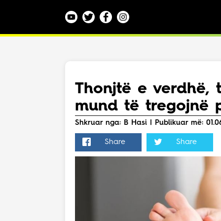
Kategoritë
Veç e Jona
Lajme
Thonjtë e verdhë, t
Teknologji
mund të tregojnë p
Bota
Argëtim
Shkruar nga: B Hasi | Publikuar më: 01.06
Maqedoni
Share
Share