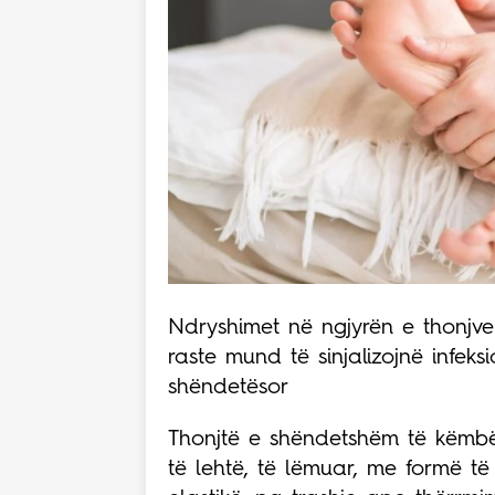
Ndryshimet në ngjyrën e thonjv
raste mund të sinjalizojnë infek
shëndetësor
Thonjtë e shëndetshëm të këmbë
të lehtë, të lëmuar, me formë të 