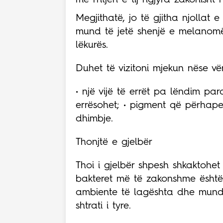
me rritjen e tij ngjyra zakonisht 
Megjithatë, jo të gjitha njollat 
mund të jetë shenjë e melanomë
lëkurës.
Duhet të vizitoni mjekun nëse vër
• një vijë të errët pa lëndim pa
errësohet; • pigment që përhapet
dhimbje.
Thonjtë e gjelbër
Thoi i gjelbër shpesh shkaktohe
bakteret më të zakonshme është
ambiente të lagështa dhe mund t
shtrati i tyre.