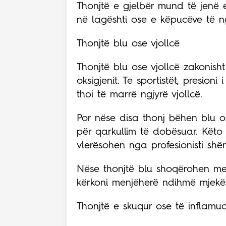
Thonjtë e gjelbër mund të jenë 
në lagështi ose e këpucëve të ng
Thonjtë blu ose vjollcë
Thonjtë blu ose vjollcë zakonisht
oksigjenit. Te sportistët, presion
thoi të marrë ngjyrë vjollcë.
Por nëse disa thonj bëhen blu o
për qarkullim të dobësuar. Këto
vlerësohen nga profesionisti shë
Nëse thonjtë blu shoqërohen me
kërkoni menjëherë ndihmë mjekë
Thonjtë e skuqur ose të inflamu