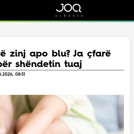
Rreth Nesh
Kontakt
Rreth Nesh
Marketing
Puno me ne!
Kontakt
ë zinj apo blu? Ja çfarë
Live
ër shëndetin tuaj
.2026, 08:51