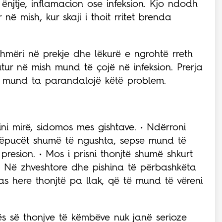
 ënjtje, inflamacion ose infeksion. Kjo ndodh
 në mish, kur skaji i thoit rritet brenda
eshmëri në prekje dhe lëkurë e ngrohtë rreth
futur në mish mund të çojë në infeksion. Prerja
ve mund ta parandalojë këtë problem.
ni mirë, sidomos mes gishtave. • Ndërroni
 këpucët shumë të ngushta, sepse mund të
presion. • Mos i prisni thonjtë shumë shkurt
 • Në zhveshtore dhe pishina të përbashkëta
as here thonjtë pa llak, që të mund të vëreni
s së thonjve të këmbëve nuk janë serioze