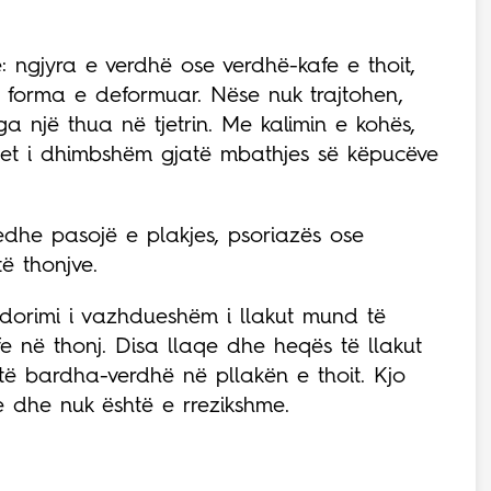
ë: ngjyra e verdhë ose verdhë-kafe e thoit,
e forma e deformuar. Nëse nuk trajtohen,
 një thua në tjetrin. Me kalimin e kohës,
het i dhimbshëm gjatë mbathjes së këpucëve
dhe pasojë e plakjes, psoriazës ose
të thonjve.
ërdorimi i vazhdueshëm i llakut mund të
fe në thonj. Disa llaqe dhe heqës të llakut
ë bardha-verdhë në pllakën e thoit. Kjo
e dhe nuk është e rrezikshme.