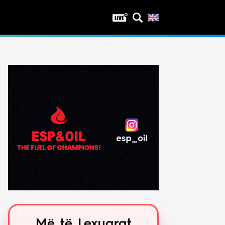
Privatësia
Politika e privatësisë
Kushtet e përdorimit
Më të Lexuarat