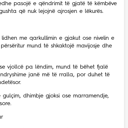
edhe pasojë e qëndrimit të gjatë të këmbëve
ushta që nuk lejojnë ajrosjen e lëkurës.
 lidhen me qarkullimin e gjakut ose nivelin e
i i përsëritur mund të shkaktojë mavijosje dhe
se vjollcë pa lëndim, mund të bëhet fjalë
 ndryshime janë më të rralla, por duhet të
ndetësor.
 gulçim, dhimbje gjoksi ose marramendje,
sore.
ar