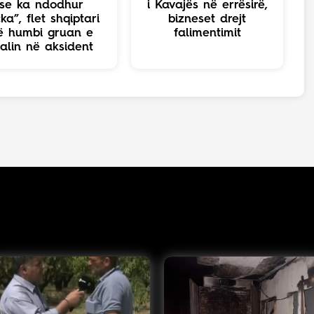
se ka ndodhur
i Kavajës në errësirë,
ka”, flet shqiptari
bizneset drejt
ë humbi gruan e
falimentimit
jalin në aksident