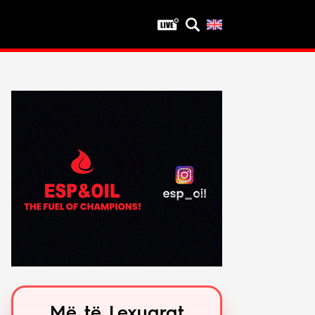
Privatësia
Politika e privatësisë
Kushtet e përdorimit
Më të Lexuarat