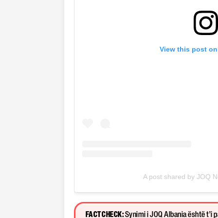
View this post on
A post shared by JOQ 
FACT CHECK:
Synimi i JOQ Albania është t’i 