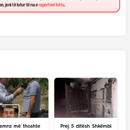
, jeni të lutur të na e
raportoni këtu
.
emra më thoshte
Prej 5 ditësh Shkëmbi