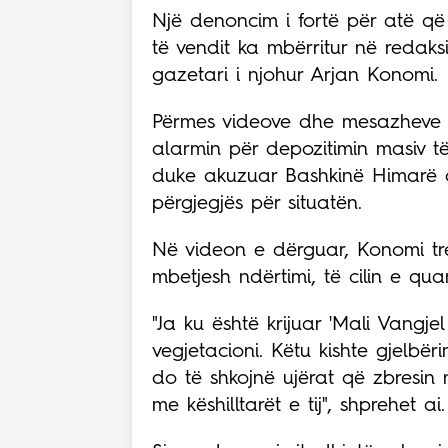
Një denoncim i fortë për atë që 
të vendit ka mbërritur në redak
gazetari i njohur Arjan Konomi.
Përmes videove dhe mesazheve 
alarmin për depozitimin masiv t
duke akuzuar Bashkinë Himarë dh
përgjegjës për situatën.
Në videon e dërguar, Konomi tr
mbetjesh ndërtimi, të cilin e qua
"Ja ku është krijuar 'Mali Vangjel 
vegjetacioni. Këtu kishte gjelbë
do të shkojnë ujërat që zbresin 
me këshilltarët e tij", shprehet ai.