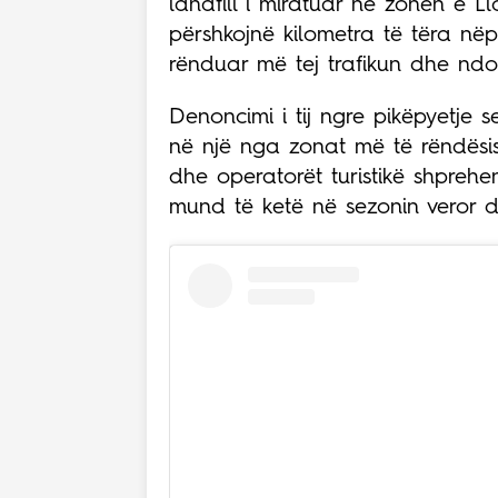
landfill i miratuar në zonën e 
përshkojnë kilometra të tëra nëp
rënduar më tej trafikun dhe ndot
Denoncimi i tij ngre pikëpyetje 
në një nga zonat më të rëndësis
dhe operatorët turistikë shprehe
mund të ketë në sezonin veror d