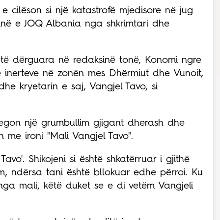
e cilëson si një katastrofë mjedisore në jug
sinë e JOQ Albania nga shkrimtari dhe
të dërguara në redaksinë tonë, Konomi ngre
ë inerteve në zonën mes Dhërmiut dhe Vunoit,
e kryetarin e saj, Vangjel Tavo, si
egon një grumbullim gjigant dherash dhe
n me ironi "Mali Vangjel Tavo".
Tavo'. Shikojeni si është shkatërruar i gjithë
rim, ndërsa tani është bllokuar edhe përroi. Ku
nga mali, këtë duket se e di vetëm Vangjeli