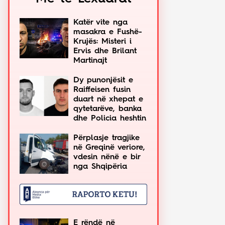
Katër vite nga
masakra e Fushë-
Krujës: Misteri i
Ervis dhe Brilant
Martinajt
Dy punonjësit e
Raiffeisen fusin
duart në xhepat e
qytetarëve, banka
dhe Policia heshtin
Përplasje tragjike
në Greqinë veriore,
vdesin nënë e bir
nga Shqipëria
E rëndë në