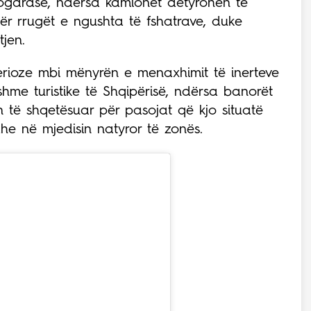
Llogarasë, ndërsa kamionët detyrohen të
ër rrugët e ngushta të fshatrave, duke
jen.
serioze mbi mënyrën e menaxhimit të inerteve
hme turistike të Shqipërisë, ndërsa banorët
n të shqetësuar për pasojat që kjo situatë
he në mjedisin natyror të zonës.