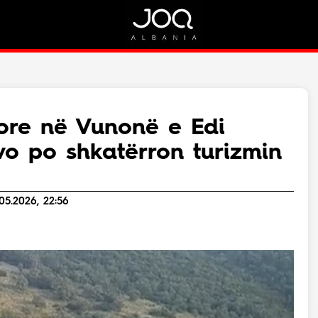
Rreth Nesh
Kontakt
Rreth Nesh
Marketing
Puno me ne!
Kontakt
sore në Vunonë e Edi
Live
vo po shkatërron turizmin
05.2026, 22:56