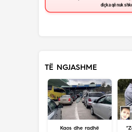
diçka që nuk shkon
TË NGJASHME
Kaos dhe radhë
“Z