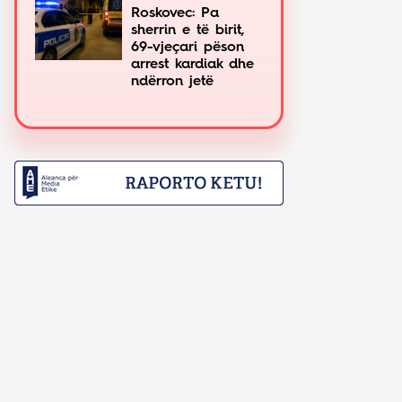
Roskovec: Pa
sherrin e të birit,
69-vjeçari pëson
arrest kardiak dhe
ndërron jetë