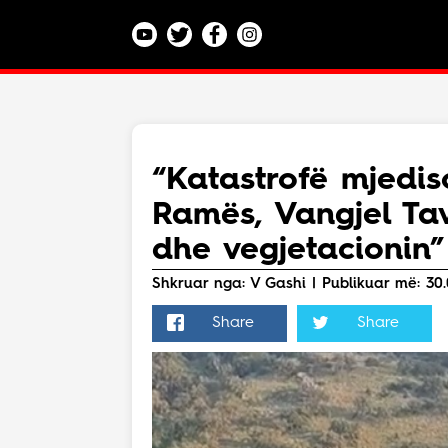
Kategoritë
Veç e Jona
Lajme
“Katastrofë mjedi
Teknologji
Ramës, Vangjel Ta
Bota
Argëtim
dhe vegjetacionin”
Maqedoni
Shkruar nga: V Gashi | Publikuar më: 30.
Share
Share