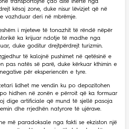
onë transportojnë çdo ditë inerte nga
rejt kësaj zone, duke nisur lëvizjet që në
ke vazhduar deri në mbrëmje.
eshëm i mjeteve të tonazhit të rëndë nëpër
storikë ka krijuar ndotje të madhe nga
uar, duke goditur drejtpërdrejt turizmin.
 zgjedhur të kalojnë pushimet në qetësinë e
n pas natës së parë, duke kërkuar kthimin e
egative për eksperiencën e tyre.
zetari lidhet me vendin ku po depozitohen
t po hidhen në zonën e përroit që ka formuar
lloj dige artificiale që mund të sjellë pasoja
emin dhe rrjedhën natyrore të ujërave.
he më paradoksale nga fakti se ekziston një