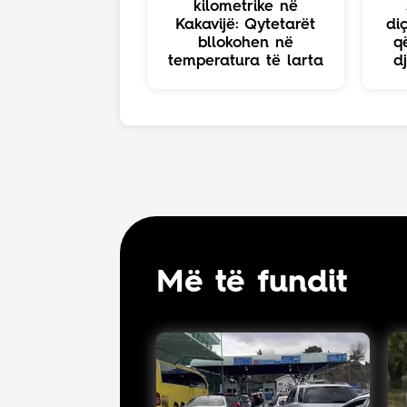
kilometrike në
Kakavijë: Qytetarët
diç
bllokohen në
q
temperatura të larta
d
Më të fundit