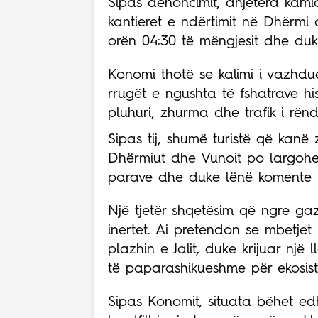
Sipas denoncimit, dhjetëra kami
kantieret e ndërtimit në Dhërmi d
orën 04:30 të mëngjesit dhe du
Konomi thotë se kalimi i vazhdu
rrugët e ngushta të fshatrave hi
pluhuri, zhurma dhe trafik i rënd
Sipas tij, shumë turistë që kanë
Dhërmiut dhe Vunoit po largohe
parave dhe duke lënë komente n
Një tjetër shqetësim që ngre ga
inertet. Ai pretendon se mbetje
plazhin e Jalit, duke krijuar një 
të paparashikueshme për ekosist
Sipas Konomit, situata bëhet ed