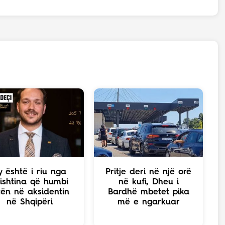
y është i riu nga
Pritje deri në një orë
ishtina që humbi
në kufi, Dheu i
tën në aksidentin
Bardhë mbetet pika
në Shqipëri
më e ngarkuar