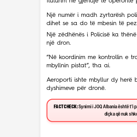
fluturim në gjendje të operonte
Një numër i madh zyrtarësh pol
dihet se sa do të mbesin të pezu
Një zëdhënës i Policisë ka thënë
një dron.
“Në koordinim me kontrollin e tra
mbyllnin pistat”, tha ai.
Aeroporti ishte mbyllur dy herë 
dyshimeve për dronë.
FACT CHECK:
Synimi i JOQ Albania është t’i 
diçka që nuk shkon