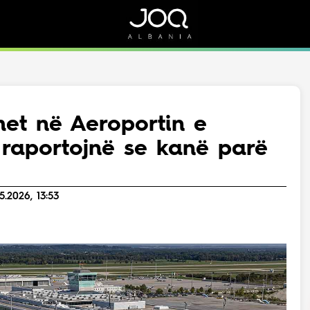
Rreth Nesh
Kontakt
Rreth Nesh
Marketing
Puno me ne!
Kontakt
met në Aeroportin e
Live
 raportojnë se kanë parë
.2026, 13:53