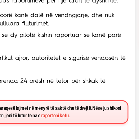
 pas raportimeve për një dron të dyshimtë.
icorë kanë dalë në vendngjarje, dhe nuk
lluara fluturimet.
 se dy pilotë kishin raportuar se kanë parë
fikut ajror, autoritetet e sigurisë vendosën të
brenda 24 orësh në tetor për shkak të
paraqesë lajmet në mënyrë të saktë dhe të drejtë. Nëse ju shikoni
, jeni të lutur të na e
raportoni këtu
.