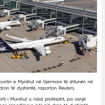
portin e Mynihut në Gjermani të shtunën në
ron të dyshimtë, raporton Reuters.
rti i Munihut u ndal plotësisht, pa asnjë