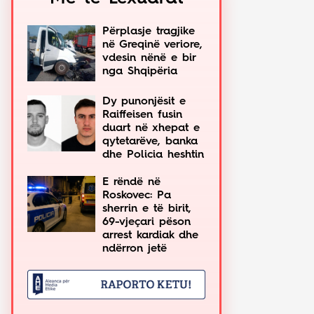
Përplasje tragjike
në Greqinë veriore,
vdesin nënë e bir
nga Shqipëria
Dy punonjësit e
Raiffeisen fusin
duart në xhepat e
qytetarëve, banka
dhe Policia heshtin
E rëndë në
Roskovec: Pa
sherrin e të birit,
69-vjeçari pëson
arrest kardiak dhe
ndërron jetë