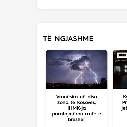
TË NGJASHME
Vranësira në disa
K
zona të Kosovës,
Pr
IHMK-ja
je
paralajmëron rrufe e
breshër