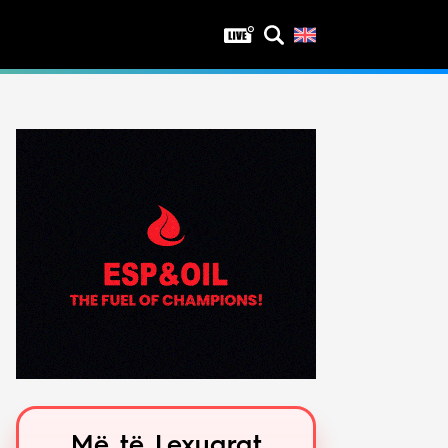
Privatësia
Politika e privatësisë
Kushtet e përdorimit
Më të Lexuarat