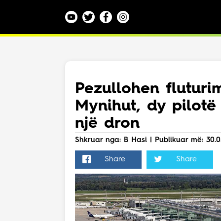
Kategoritë
Veç e Jona
Lajme
Pezullohen fluturi
Teknologji
Mynihut, dy pilotë
Bota
Argëtim
një dron
Maqedoni
Shkruar nga: B Hasi | Publikuar më: 30.05
Share
Share