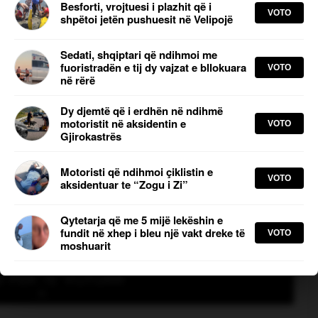
Besforti, vrojtuesi i plazhit që i
VOTO
shpëtoi jetën pushuesit në Velipojë
Sedati, shqiptari që ndihmoi me
fuoristradën e tij dy vajzat e bllokuara
VOTO
në rërë
Dy djemtë që i erdhën në ndihmë
motoristit në aksidentin e
VOTO
Gjirokastrës
Motoristi që ndihmoi çiklistin e
VOTO
aksidentuar te “Zogu i Zi”
paraqesë lajmet në mënyrë të saktë dhe të drejtë. Nëse ju shikoni
, jeni të lutur të na e
raportoni këtu
.
Qytetarja që me 5 mijë lekëshin e
fundit në xhep i bleu një vakt dreke të
VOTO
moshuarit
JOQ Sondazh
O PËR TË VOTUAR