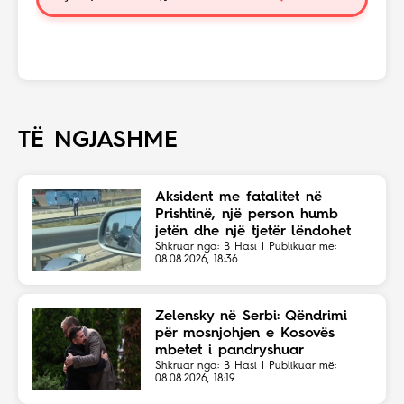
TË NGJASHME
Aksident me fatalitet në
Prishtinë, një person humb
jetën dhe një tjetër lëndohet
Shkruar nga: B Hasi | Publikuar më:
08.08.2026, 18:36
Zelensky në Serbi: Qëndrimi
për mosnjohjen e Kosovës
mbetet i pandryshuar
Shkruar nga: B Hasi | Publikuar më:
08.08.2026, 18:19