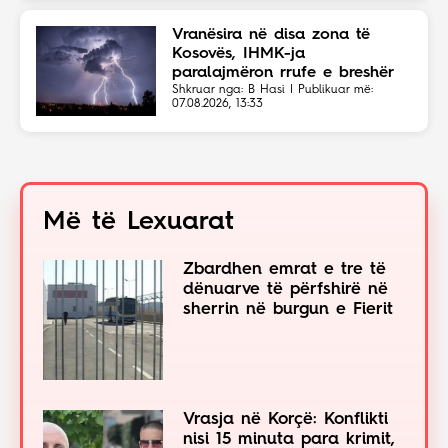
Vranësira në disa zona të
Kosovës, IHMK-ja
paralajmëron rrufe e breshër
Shkruar nga: B Hasi | Publikuar më:
07.08.2026, 13:33
Më të Lexuarat
Zbardhen emrat e tre të
dënuarve të përfshirë në
sherrin në burgun e Fierit
Vrasja në Korçë: Konflikti
nisi 15 minuta para krimit,