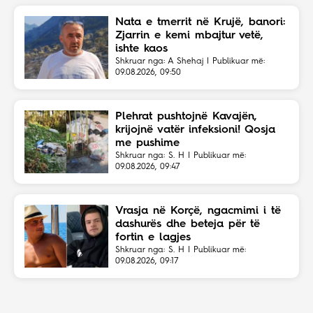
Nata e tmerrit në Krujë, banori:
Zjarrin e kemi mbajtur vetë,
ishte kaos
Shkruar nga: A Shehaj | Publikuar më:
09.08.2026, 09:50
Plehrat pushtojnë Kavajën,
krijojnë vatër infeksioni! Qosja
me pushime
Shkruar nga: S. H | Publikuar më:
09.08.2026, 09:47
Vrasja në Korçë, ngacmimi i të
dashurës dhe beteja për të
fortin e lagjes
Shkruar nga: S. H | Publikuar më:
09.08.2026, 09:17