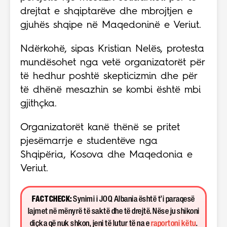
drejtat e shqiptarëve dhe mbrojtjen e
gjuhës shqipe në Maqedoninë e Veriut.
Ndërkohë, sipas Kristian Nelës, protesta
mundësohet nga vetë organizatorët për
të hedhur poshtë skepticizmin dhe për
të dhënë mesazhin se kombi është mbi
gjithçka.
Organizatorët kanë thënë se pritet
pjesëmarrje e studentëve nga
Shqipëria, Kosova dhe Maqedonia e
Veriut.
FACT CHECK:
Synimi i JOQ Albania është t’i paraqesë
lajmet në mënyrë të saktë dhe të drejtë. Nëse ju shikoni
diçka që nuk shkon, jeni të lutur të na e
raportoni këtu
.