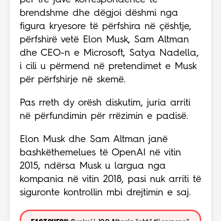
për tre javë korrespondencë të
brendshme dhe dëgjoi dëshmi nga
figura kryesore të përfshira në çështje,
përfshirë vetë Elon Musk, Sam Altman
dhe CEO-n e Microsoft, Satya Nadella,
i cili u përmend në pretendimet e Musk
për përfshirje në skemë.
Pas rreth dy orësh diskutim, juria arriti
në përfundimin për rrëzimin e padisë.
Elon Musk dhe Sam Altman janë
bashkëthemelues të OpenAI në vitin
2015, ndërsa Musk u largua nga
kompania në vitin 2018, pasi nuk arriti të
siguronte kontrollin mbi drejtimin e saj.