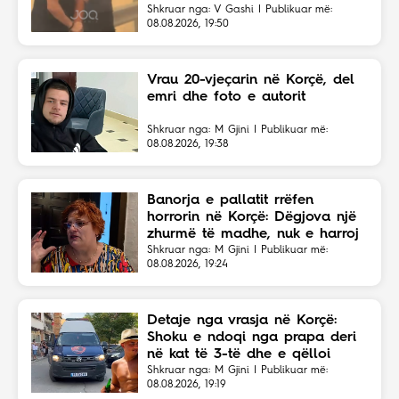
Shkruar nga: V Gashi | Publikuar më:
08.08.2026, 19:50
Vrau 20-vjeçarin në Korçë, del
emri dhe foto e autorit
Shkruar nga: M Gjini | Publikuar më:
08.08.2026, 19:38
Banorja e pallatit rrëfen
horrorin në Korçë: Dëgjova një
zhurmë të madhe, nuk e harroj
atë skenë
Shkruar nga: M Gjini | Publikuar më:
08.08.2026, 19:24
Detaje nga vrasja në Korçë:
Shoku e ndoqi nga prapa deri
në kat të 3-të dhe e qëlloi
Shkruar nga: M Gjini | Publikuar më:
08.08.2026, 19:19