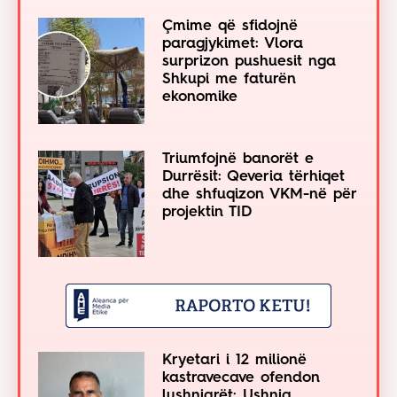
Çmime që sfidojnë
paragjykimet: Vlora
surprizon pushuesit nga
Shkupi me faturën
ekonomike
Triumfojnë banorët e
Durrësit: Qeveria tërhiqet
dhe shfuqizon VKM-në për
projektin TID
Kryetari i 12 milionë
kastravecave ofendon
lushnjarët: Ushnja