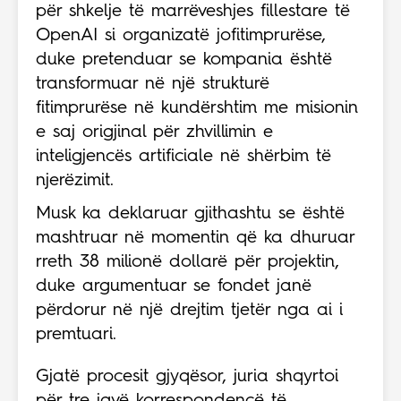
për shkelje të marrëveshjes fillestare të
OpenAI si organizatë jofitimprurëse,
duke pretenduar se kompania është
transformuar në një strukturë
fitimprurëse në kundërshtim me misionin
e saj origjinal për zhvillimin e
inteligjencës artificiale në shërbim të
njerëzimit.
Musk ka deklaruar gjithashtu se është
mashtruar në momentin që ka dhuruar
rreth 38 milionë dollarë për projektin,
duke argumentuar se fondet janë
përdorur në një drejtim tjetër nga ai i
premtuari.
Gjatë procesit gjyqësor, juria shqyrtoi