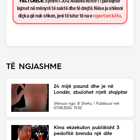
FACT CHECK:
Synimi i JOQ Albania është t’i paraqesë
lajmet në mënyrë të saktë dhe të drejtë. Nëse ju shikoni
diçka që nuk shkon, jeni të lutur të na e
raportoni këtu
.
TË NGJASHME
24 mijë paund dhe je në
Londër, zbulohet rrjeti shqiptar
Shkruar nga: B Shehu | Publikuar më:
07.08.2026, 15:52
Kina ekzekuton publikisht 3
pedofilë brenda një dite