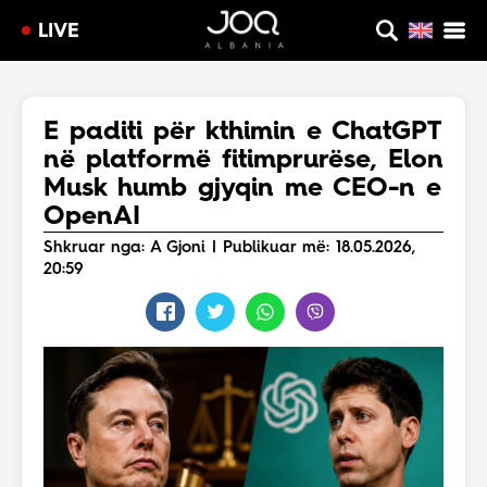
LIVE
E paditi për kthimin e ChatGPT
në platformë fitimprurëse, Elon
Musk humb gjyqin me CEO-n e
OpenAI
Shkruar nga: A Gjoni | Publikuar më: 18.05.2026,
20:59