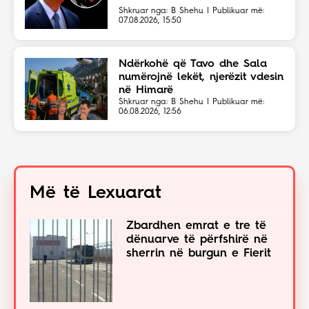
Shkruar nga: B Shehu | Publikuar më:
07.08.2026, 15:50
Ndërkohë që Tavo dhe Sala
numërojnë lekët, njerëzit vdesin
në Himarë
Shkruar nga: B Shehu | Publikuar më:
06.08.2026, 12:56
Më të Lexuarat
Zbardhen emrat e tre të
dënuarve të përfshirë në
sherrin në burgun e Fierit